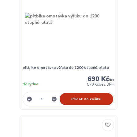
pitbike omotávka výfuku do 1200 stupňů, zlatá
690 Kč
/
ks
do týdne
570 Kč
bez DPH
Přidat do košíku