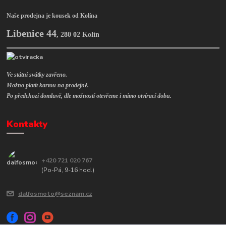
Naše prodejna je kousek od Kolína
Libenice 44
,
280 02 Kolín
Ve státní svátky zavřeno.
Možno platit kartou na prodejně.
Po předchozí domluvě, dle možností otevřeme i mimo otvírací dobu.
Kontakty
+420 721 020 767
(Po-Pá, 9-16 hod.)
dalfosmoto@seznam.cz