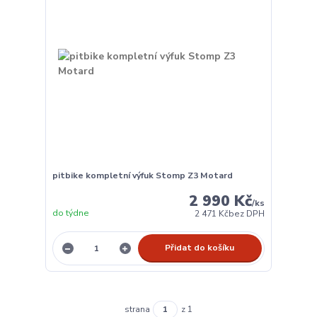
pitbike kompletní výfuk Stomp Z3 Motard
2 990 Kč
/
ks
do týdne
2 471 Kč
bez DPH
Přidat do košíku
strana
z 1