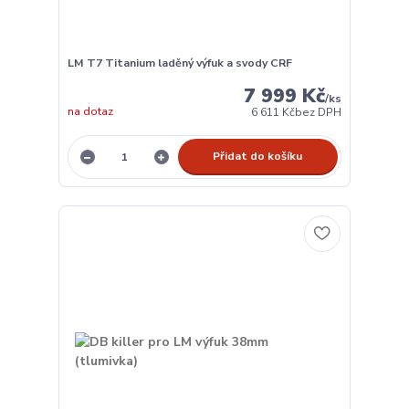
LM T7 Titanium laděný výfuk a svody CRF
7 999 Kč
/
ks
na dotaz
6 611 Kč
bez DPH
Přidat do košíku