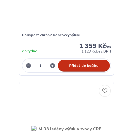
Polisport chránič koncovky výfuku
1 359 Kč
/
ks
do týdne
1 123 Kč
bez DPH
Přidat do košíku