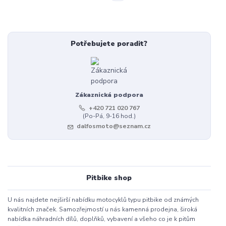
Potřebujete poradit?
Zákaznická podpora
+420 721 020 767
(Po-Pá, 9-16 hod.)
dalfosmoto@seznam.cz
Pitbike shop
U nás najdete nejširší nabídku motocyklů typu pitbike od známých
kvalitních značek. Samozřejmostí u nás kamenná prodejna, široká
nabídka náhradních dílů, doplňků, vybavení a všeho co je k pitům