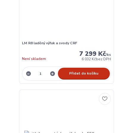
LM R8 laděný výfuk a svody CRF
7 299 Kč
/
ks
Není skladem
6 032 Kč
bez DPH
Přidat do košíku