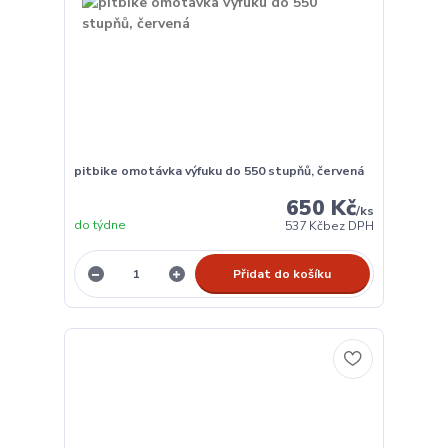
pitbike omotávka výfuku do 550 stupňů, červená
650 Kč
/
ks
do týdne
537 Kč
bez DPH
Přidat do košíku