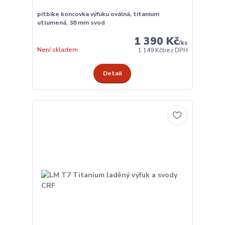
pitbike koncovka výfuku oválná, titanium
utlumená, 38 mm svod
1 390 Kč
/
ks
Není skladem
1 149 Kč
bez DPH
Detail