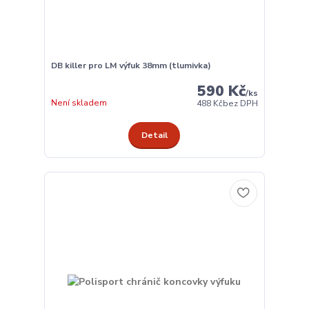
DB killer pro LM výfuk 38mm (tlumivka)
590 Kč
/
ks
Není skladem
488 Kč
bez DPH
Detail