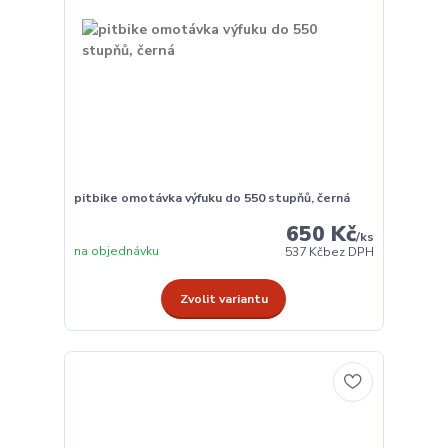
pitbike omotávka výfuku do 550 stupňů, černá
650 Kč
/
ks
na objednávku
537 Kč
bez DPH
Zvolit variantu