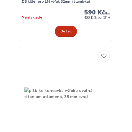
DB killer pro LM výfuk 32mm (tlumivka)
590 Kč
/
ks
Není skladem
488 Kč
bez DPH
Detail