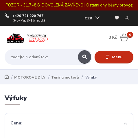
POZOR - 31.7.-8.8. DOVOLENÁ ZAVŘENO | Ostatní dny běžný provoz
+420 721 020 767
CZK
(Po-Pá, 9-16 hod.)
0
0 Kč
Menu
MOTOROVÉ DÍLY
Tuning motorů
Výfuky
Výfuky
Cena: