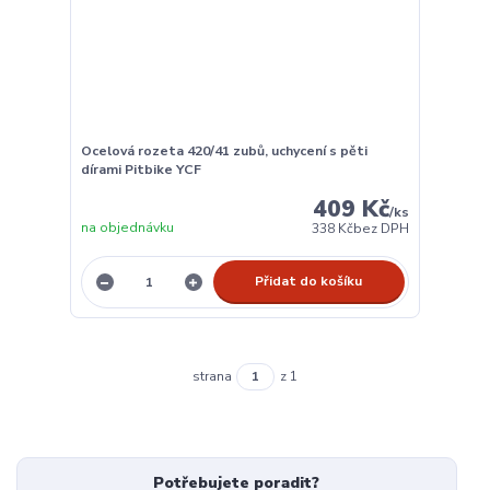
Ocelová rozeta 420/41 zubů, uchycení s pěti
dírami Pitbike YCF
409 Kč
/
ks
na objednávku
338 Kč
bez DPH
Přidat do košíku
strana
z 1
Potřebujete poradit?