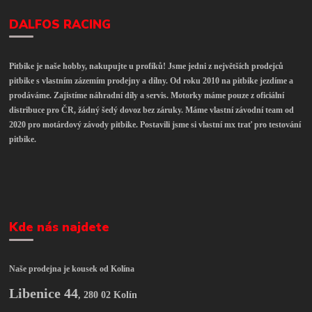
DALFOS RACING
Pitbike je naše hobby, nakupujte u profíků! Jsme jedni z největších prodejců
pitbike s vlastním zázemím prodejny a dílny. Od roku 2010 na pitbike jezdíme a
prodáváme. Zajistíme náhradní díly a servis. Motorky máme pouze z oficiální
distribuce pro ČR, žádný šedý dovoz bez záruky. Máme vlastní závodní team od
2020 pro motárdový závody pitbike. Postavili jsme si vlastní mx trať pro testování
pitbike.
Kde nás najdete
Naše prodejna je kousek od Kolína
Libenice 44
,
280 02 Kolín