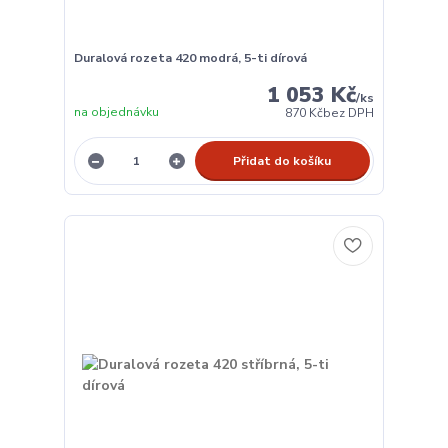
Duralová rozeta 420 modrá, 5-ti dírová
1 053 Kč
/
ks
na objednávku
870 Kč
bez DPH
Přidat do košíku