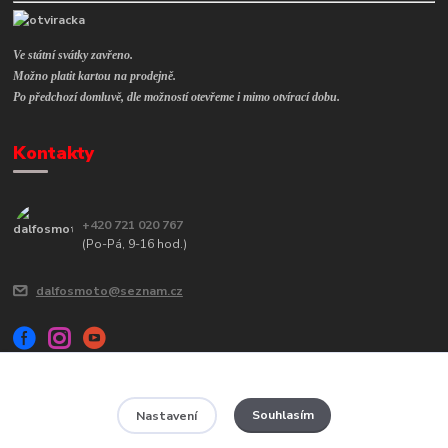
Ve státní svátky zavřeno.
Možno platit kartou na prodejně.
Po předchozí domluvě, dle možností otevřeme i mimo otvírací dobu.
Kontakty
+420 721 020 767
(Po-Pá, 9-16 hod.)
dalfosmoto@seznam.cz
Souhlasím
Nastavení
Veškerý obsah tohoto webu je chráněn autorským zákonem č. 121/2000