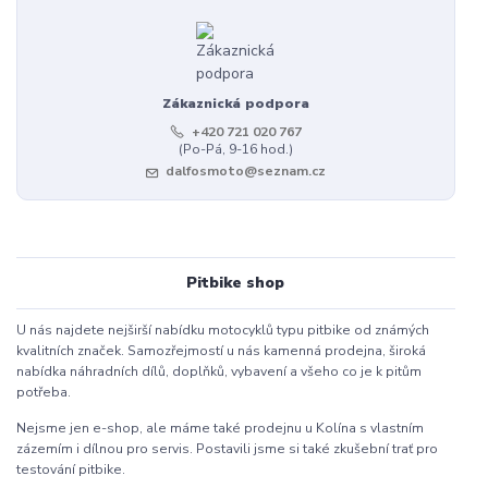
Zákaznická podpora
+420 721 020 767
(Po-Pá, 9-16 hod.)
dalfosmoto@seznam.cz
Pitbike shop
U nás najdete nejširší nabídku motocyklů typu pitbike od známých
kvalitních značek. Samozřejmostí u nás kamenná prodejna, široká
nabídka náhradních dílů, doplňků, vybavení a všeho co je k pitům
potřeba.
Nejsme jen e-shop, ale máme také prodejnu u Kolína s vlastním
zázemím i dílnou pro servis. Postavili jsme si také zkušební trať pro
testování pitbike.