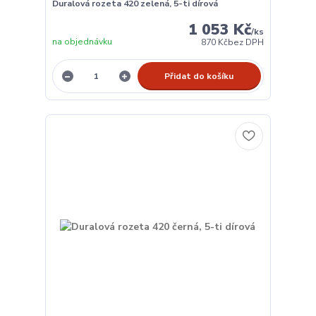
Duralová rozeta 420 zelená, 5-ti dírová
1 053 Kč
/
ks
na objednávku
870 Kč
bez DPH
Přidat do košíku