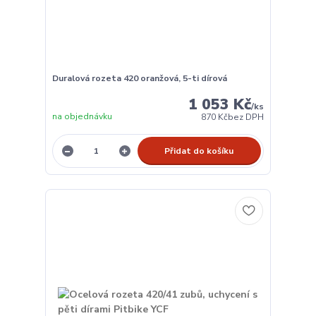
Duralová rozeta 420 oranžová, 5-ti dírová
1 053 Kč
/
ks
na objednávku
870 Kč
bez DPH
Přidat do košíku