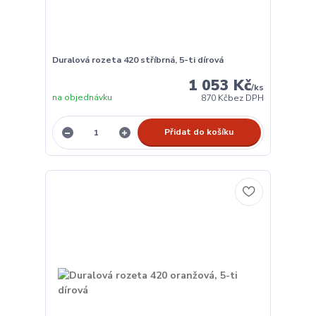
Duralová rozeta 420 stříbrná, 5-ti dírová
1 053 Kč
/
ks
na objednávku
870 Kč
bez DPH
Přidat do košíku