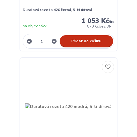
Duralová rozeta 420 černá, 5-ti dírová
1 053 Kč
/
ks
na objednávku
870 Kč
bez DPH
Přidat do košíku