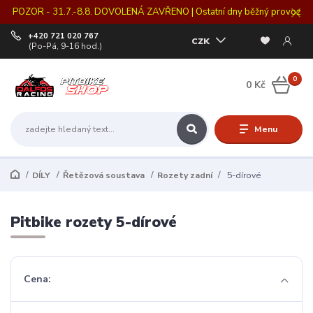
POZOR - 31.7.-8.8. DOVOLENÁ ZAVŘENO | Ostatní dny běžný provoz
+420 721 020 767
CZK
(Po-Pá, 9-16 hod.)
0
0 Kč
Menu
DÍLY
Řetězová soustava
Rozety zadní
5-dírové
Pitbike rozety 5-dírové
Cena: