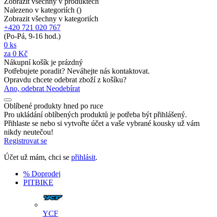
Zobrazit všechny v produktech
Nalezeno v kategoriích (
)
Zobrazit všechny v kategoriích
+420 721 020 767
(Po-Pá, 9-16 hod.)
0
ks
za
0 Kč
Nákupní košík je prázdný
Potřebujete poradit? Neváhejte nás kontaktovat.
Opravdu chcete odebrat zboží z košíku?
Ano, odebrat
Neodebírat
Oblíbené produkty hned po ruce
Pro ukládání oblíbených produktů je potřeba být přihlášený.
Přihlaste se nebo si vytvořte účet a vaše vybrané kousky už vám
nikdy neutečou!
Registrovat se
Účet už mám, chci se
přihlásit
.
% Doprodej
PITBIKE
YCF