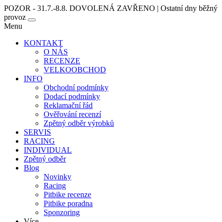
POZOR - 31.7.-8.8. DOVOLENÁ ZAVŘENO | Ostatní dny běžný
provoz
Menu
KONTAKT
O NÁS
RECENZE
VELKOOBCHOD
INFO
Obchodní podmínky
Dodací podmínky
Reklamační řád
Ověřování recenzí
Zpětný odběr výrobků
SERVIS
RACING
INDIVIDUAL
Zpětný odběr
Blog
Novinky
Racing
Pitbike recenze
Pitbike poradna
Sponzoring
Více