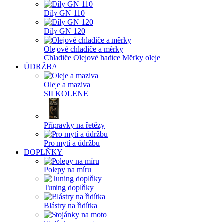
Díly GN 110
Díly GN 120
Olejové chladiče a měrky
Chladiče
Olejové hadice
Měrky oleje
ÚDRŽBA
Oleje a maziva
SILKOLENE
Přípravky na řetězy
Pro mytí a údržbu
DOPLŇKY
Polepy na míru
Tuning doplňky
Blástry na řidítka