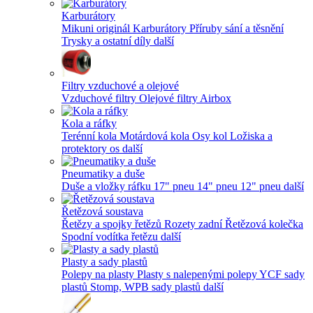
Karburátory
Mikuni originál
Karburátory
Příruby sání a těsnění
Trysky a ostatní díly
další
Filtry vzduchové a olejové
Vzduchové filtry
Olejové filtry
Airbox
Kola a ráfky
Terénní kola
Motárdová kola
Osy kol
Ložiska a
protektory os
další
Pneumatiky a duše
Duše a vložky ráfku
17" pneu
14" pneu
12" pneu
další
Řetězová soustava
Řetězy a spojky řetězů
Rozety zadní
Řetězová kolečka
Spodní vodítka řetězu
další
Plasty a sady plastů
Polepy na plasty
Plasty s nalepenými polepy
YCF sady
plastů
Stomp, WPB sady plastů
další