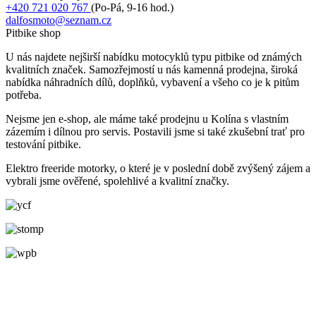
+420 721 020 767
(Po-Pá, 9-16 hod.)
dalfosmoto@seznam.cz
Pitbike shop
U nás najdete nejširší nabídku motocyklů typu pitbike od známých
kvalitních značek. Samozřejmostí u nás kamenná prodejna, široká
nabídka náhradních dílů, doplňků, vybavení a všeho co je k pitům
potřeba.
Nejsme jen e-shop, ale máme také prodejnu u Kolína s vlastním
zázemím i dílnou pro servis. Postavili jsme si také zkušební trať pro
testování pitbike.
Elektro freeride motorky, o které je v poslední době zvýšený zájem a
vybrali jsme ověřené, spolehlivé a kvalitní značky.