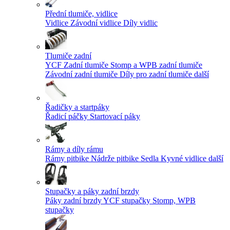
Přední tlumiče, vidlice
Vidlice
Závodní vidlice
Díly vidlic
Tlumiče zadní
YCF Zadní tlumiče
Stomp a WPB zadní tlumiče
Závodní zadní tlumiče
Díly pro zadní tlumiče
další
Řadičky a startpáky
Řadicí páčky
Startovací páky
Rámy a díly rámu
Rámy pitbike
Nádrže pitbike
Sedla
Kyvné vidlice
další
Stupačky a páky zadní brzdy
Páky zadní brzdy
YCF stupačky
Stomp, WPB
stupačky