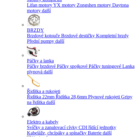
Lifan motory
YX motory
Zongshen motory
Daytona
motory
další
BRZDY
Brzdové kotouče
Brzdové destičky
Kompletní brzdy
Přední pumpy
další
Páčky a lanka
Páčky brzdové
Páčky spojkové
Páčky tuningové
Lanka
plynová
další
Řidítka a rukojeti
Řidítka 22mm
Řidítka 28,6mm
Plynové rukojeti
Gripy
na řidítka
další
Elektro a kabely
Svíčky a zapalovací cívky
CDI řídící jednotky
Kabeláže, chcípáky a spínačky
Baterie
další