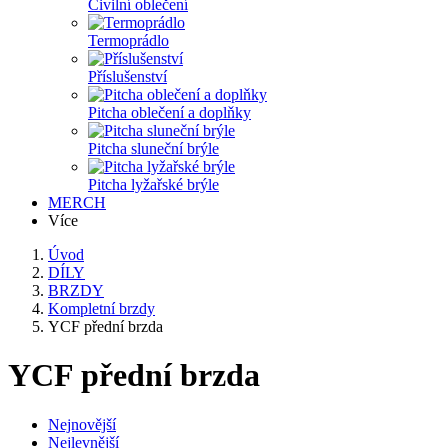
Civilní oblečení
Termoprádlo
Příslušenství
Pitcha oblečení a doplňky
Pitcha sluneční brýle
Pitcha lyžařské brýle
MERCH
Více
Úvod
DÍLY
BRZDY
Kompletní brzdy
YCF přední brzda
YCF přední brzda
Nejnovější
Nejlevnější