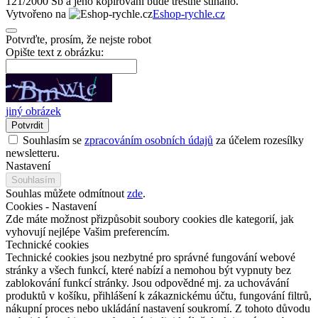
121/2000 Sb a jeho kopírování bude trestně stíháno.
Vytvořeno na
Eshop-rychle.cz
Potvrďte, prosím, že nejste robot
Opište text z obrázku:
jiný obrázek
Potvrdit
Souhlasím se
zpracováním osobních údajů
za účelem rozesílky
newsletteru.
Nastavení
Souhlasím
Souhlas můžete odmítnout
zde
.
Cookies - Nastavení
Zde máte možnost přizpůsobit soubory cookies dle kategorií, jak
vyhovují nejlépe Vašim preferencím.
Technické cookies
Technické cookies jsou nezbytné pro správné fungování webové
stránky a všech funkcí, které nabízí a nemohou být vypnuty bez
zablokování funkcí stránky. Jsou odpovědné mj. za uchovávání
produktů v košíku, přihlášení k zákaznickému účtu, fungování filtrů,
nákupní proces nebo ukládání nastavení soukromí. Z tohoto důvodu