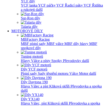
YCF díly
YCF lanka
YCF páčky
YCF Řadicí páky
YCF Řidítka
a rukojeti
další
Sur-Ron díly
Talaria díly
MOTOROVÉ DÍLY
MBFactory Racing
MBF pístní sady
MBF válce
MBF díly hlavy
MBF
spojkové díly
Tuning motorů
Hlavy
Válce a písty
Spojky
Převodovky
další
Díly YCF motorů
Pístní sady
Sady těsnění motoru
Válce
Motor
další
Díly Daytona 190
Hlava
Válec a píst
Kliková skříň
Převodovka a spojka
další
Díly YX140
Hlava
Válec, píst
Kliková skříň
Převodovka a spojka