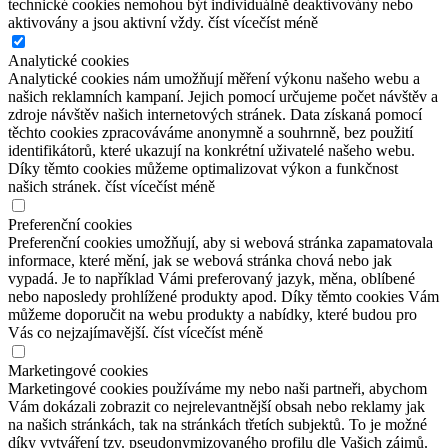
technické cookies nemohou být individuálně deaktivovány nebo
aktivovány a jsou aktivní vždy.
číst více
číst méně
Analytické cookies
Analytické cookies nám umožňují měření výkonu našeho webu a
našich reklamních kampaní. Jejich pomocí určujeme počet návštěv a
zdroje návštěv našich internetových stránek. Data získaná pomocí
těchto cookies zpracováváme anonymně a souhrnně, bez použití
identifikátorů, které ukazují na konkrétní uživatelé našeho webu.
Díky těmto cookies můžeme optimalizovat výkon a funkčnost
našich stránek.
číst více
číst méně
Preferenční cookies
Preferenční cookies umožňují, aby si webová stránka zapamatovala
informace, které mění, jak se webová stránka chová nebo jak
vypadá. Je to například Vámi preferovaný jazyk, měna, oblíbené
nebo naposledy prohlížené produkty apod. Díky těmto cookies Vám
můžeme doporučit na webu produkty a nabídky, které budou pro
Vás co nejzajímavější.
číst více
číst méně
Marketingové cookies
Marketingové cookies používáme my nebo naši partneři, abychom
Vám dokázali zobrazit co nejrelevantnější obsah nebo reklamy jak
na našich stránkách, tak na stránkách třetích subjektů. To je možné
díky vytváření tzv. pseudonymizovaného profilu dle Vašich zájmů.