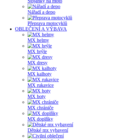
Stojánky na moto
Nářadí a depo
Přeprava motocyklů
OBLEČENÍ A VÝBAVA
MX helmy
MX brýle
MX dresy
MX kalhoty
MX rukavice
MX boty
MX chrániče
MX doplňky
Dětské mx vybavení