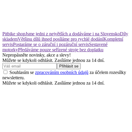
Pitbike shop
Jsme jedni z největších a dodáváme i na Slovensko
Díly
skladem
Většinu dílů ihned posíláme pro rychlé dodání
Kompletní
servis
Postaráme se o záruční i pozáruční servis
Sestavené
motorky
Předáváme pouze seřízené stroje bez doplatku
Nepropásněte novinky, akce a slevy!
Můžete se kdykoli odhlásit. Zasíláme jednou za 14 dní.
Přihlásit se
Souhlasím se
zpracováním osobních údajů
za účelem rozesílky
newsletteru.
Můžete se kdykoli odhlásit. Zasíláme jednou za 14 dní.