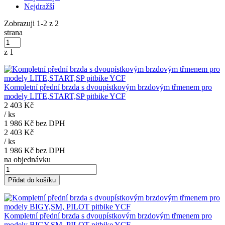
Nejdražší
Zobrazuji 1-2 z 2
strana
z 1
Kompletní přední brzda s dvoupístkovým brzdovým třmenem pro
modely LITE,START,SP pitbike YCF
2 403 Kč
/
ks
1 986 Kč
bez DPH
2 403 Kč
/
ks
1 986 Kč
bez DPH
na objednávku
Přidat do košíku
Kompletní přední brzda s dvoupístkovým brzdovým třmenem pro
modely BIGY,SM, PILOT pitbike YCF