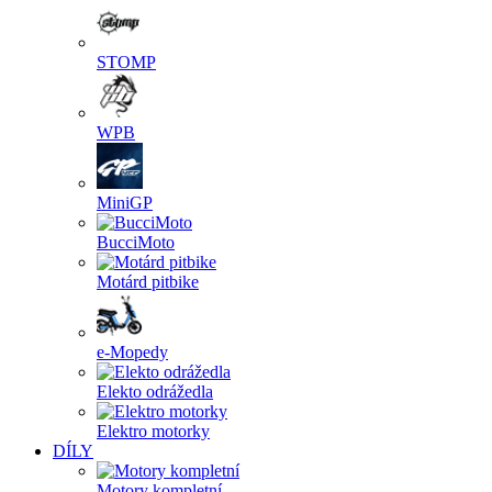
STOMP
WPB
MiniGP
BucciMoto
Motárd pitbike
e-Mopedy
Elekto odrážedla
Elektro motorky
DÍLY
Motory kompletní