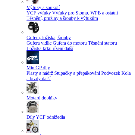
Výfuky a soukolí
YCF výfuky
Výfuky pro Stomp, WPB a ostatní
Těsnění, pružiny a šrouby k výfukům
Gufera, ložiska, šrouby
Gufera vidlic
Gufera do motoru
Těsnění statoru
Ložiska krku řízení
další
MiniGP díly
Plasty a nádrž
Stupačky a přepákování
Podvozek
Kola
a brzdy
další
Motard doplňky
Díly YCF odrážedla