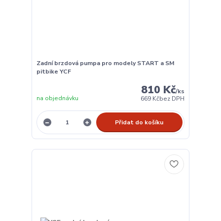
Zadní brzdová pumpa pro modely START a SM
pitbike YCF
810 Kč
/
ks
na objednávku
669 Kč
bez DPH
Přidat do košíku