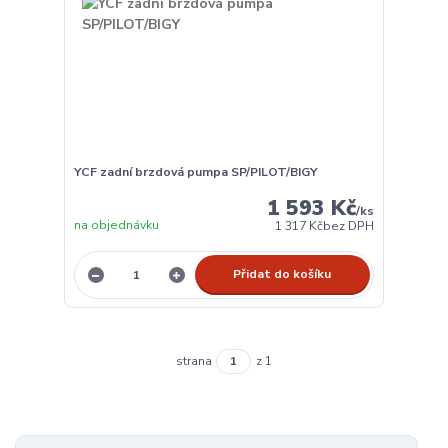
YCF zadní brzdová pumpa SP/PILOT/BIGY
1 593 Kč
/
ks
na objednávku
1 317 Kč
bez DPH
Přidat do košíku
strana
z 1