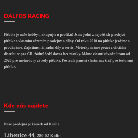
DALFOS RACING
Pitbike je naše hobby, nakupujte u profíků! Jsme jedni z největších prodejců
pitbike s vlastním zázemím prodejny a dílny. Od roku 2010 na pitbike jezdíme a
prodáváme. Zajistíme náhradní díly a servis. Motorky máme pouze z oficiální
distribuce pro ČR, žádný šedý dovoz bez záruky. Máme vlastní závodní team od
2020 pro motárdový závody pitbike. Postavili jsme si vlastní mx trať pro testování
pitbike.
Kde nás najdete
Naše prodejna je kousek od Kolína
Libenice 44
,
280 02 Kolín