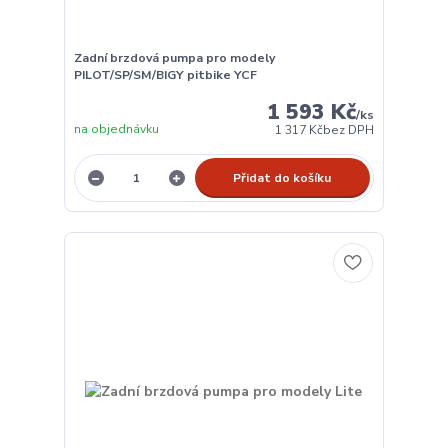
Zadní brzdová pumpa pro modely
PILOT/SP/SM/BIGY pitbike YCF
1 593 Kč
/
ks
na objednávku
1 317 Kč
bez DPH
Přidat do košíku