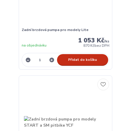
Zadní brzdová pumpa pro modely Lite
1 053 Kč
/
ks
na objednávku
870 Kč
bez DPH
Přidat do košíku