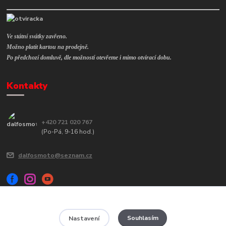
Ve státní svátky zavřeno.
Možno platit kartou na prodejně.
Po předchozí domluvě, dle možností otevřeme i mimo otvírací dobu.
Kontakty
+420 721 020 767
(Po-Pá, 9-16 hod.)
dalfosmoto@seznam.cz
Souhlasím
Nastavení