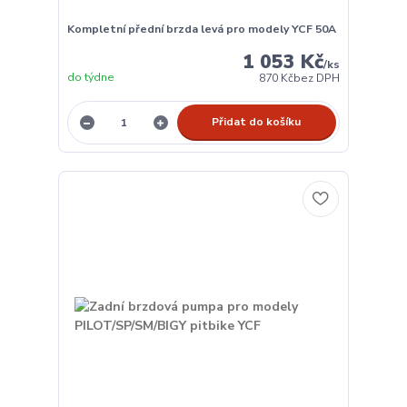
Kompletní přední brzda levá pro modely YCF 50A
1 053 Kč
/
ks
do týdne
870 Kč
bez DPH
Přidat do košíku