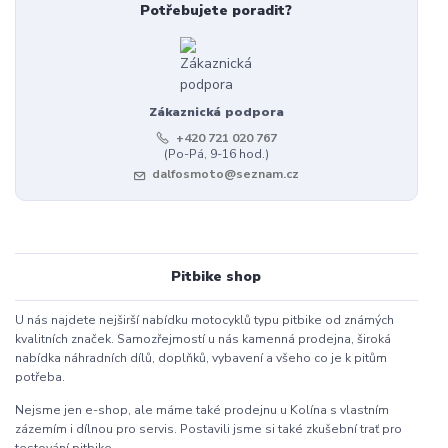
Potřebujete poradit?
Zákaznická podpora
+420 721 020 767
(Po-Pá, 9-16 hod.)
dalfosmoto@seznam.cz
Pitbike shop
U nás najdete nejširší nabídku motocyklů typu pitbike od známých
kvalitních značek. Samozřejmostí u nás kamenná prodejna, široká
nabídka náhradních dílů, doplňků, vybavení a všeho co je k pitům
potřeba.
Nejsme jen e-shop, ale máme také prodejnu u Kolína s vlastním
zázemím i dílnou pro servis. Postavili jsme si také zkušební trať pro