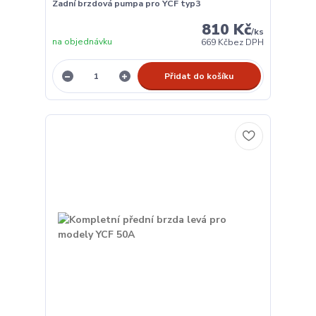
Zadní brzdová pumpa pro YCF typ3
810 Kč
/
ks
na objednávku
669 Kč
bez DPH
Přidat do košíku