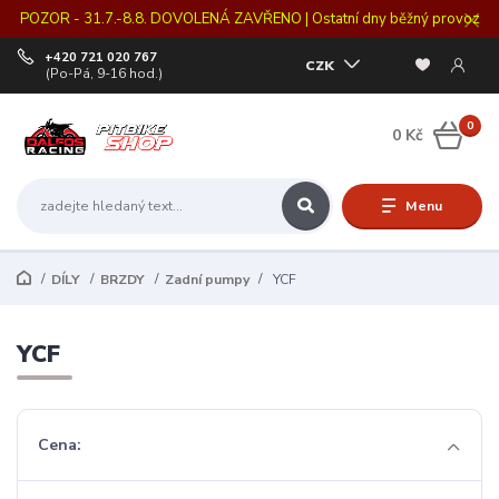
POZOR - 31.7.-8.8. DOVOLENÁ ZAVŘENO | Ostatní dny běžný provoz
+420 721 020 767
CZK
(Po-Pá, 9-16 hod.)
0
0 Kč
Menu
DÍLY
BRZDY
Zadní pumpy
YCF
YCF
Cena: