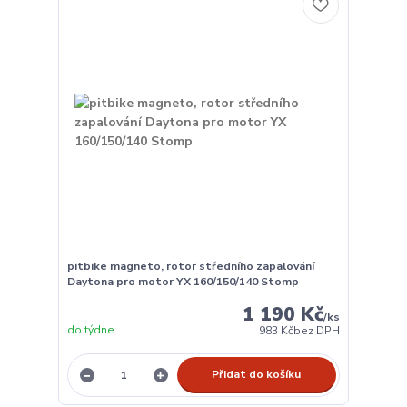
pitbike magneto, rotor středního zapalování
Daytona pro motor YX 160/150/140 Stomp
1 190 Kč
/
ks
do týdne
983 Kč
bez DPH
Přidat do košíku