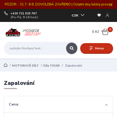
POZOR - 31.7.-8.8. DOVOLENÁ ZAVŘENO | Ostatní dny běžný provoz
+420 721 020 767
CZK
(Po-Pá, 9-16 hod.)
0
0 Kč
Menu
MOTOROVÉ DÍLY
Díly YX160
Zapalování
Zapalování
Cena: