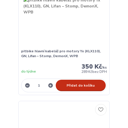
pitbike hlavní kabeláž pro motory Yx (KLX110),
GN, Lifan – Stomp, DemonX, WPB
350 Kč
/
ks
do týdne
289 Kč
bez DPH
Přidat do košíku