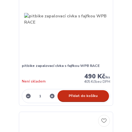
pitbike zapalovací cívka s fajfkou WPB RACE
490 Kč
/
ks
Není skladem
405 Kč
bez DPH
Přidat do košíku