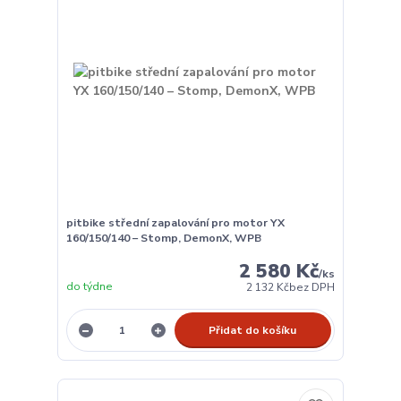
pitbike střední zapalování pro motor YX
160/150/140 – Stomp, DemonX, WPB
2 580 Kč
/
ks
do týdne
2 132 Kč
bez DPH
Přidat do košíku