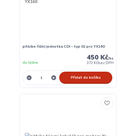
pitbike řídící jednotka CDI – typ 02 pro YX160
450 Kč
/
ks
do týdne
372 Kč
bez DPH
Přidat do košíku