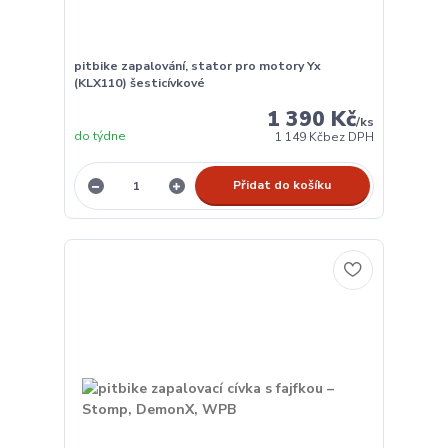
pitbike zapalování, stator pro motory Yx
(KLX110) šesticívkové
1 390 Kč
/
ks
do týdne
1 149 Kč
bez DPH
Přidat do košíku