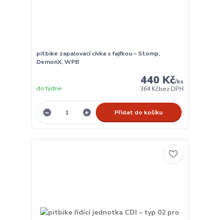
pitbike zapalovací cívka s fajfkou – Stomp,
DemonX, WPB
440 Kč
/
ks
do týdne
364 Kč
bez DPH
Přidat do košíku