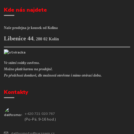
Kde nás najdete
Naše prodejna je kousek od Kolína
Libenice 44
,
280 02 Kolín
Ve státní svátky zavřeno.
Možno platit kartou na prodejně.
Po předchozí domluvě, dle možností otevřeme i mimo otvírací dobu.
Kontakty
+420 721 020 767
(Po-Pá, 9-16 hod.)
dalfosmoto@seznam.cz