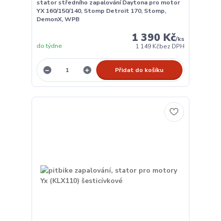
stator středního zapalování Daytona pro motor
YX 160/150/140, Stomp Detroit 170, Stomp,
DemonX, WPB
1 390 Kč
/
ks
do týdne
1 149 Kč
bez DPH
Přidat do košíku