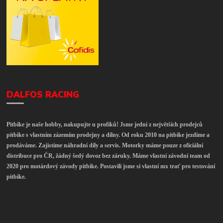
DALFOS RACING
Pitbike je naše hobby, nakupujte u profíků! Jsme jedni z největších prodejců
pitbike s vlastním zázemím prodejny a dílny. Od roku 2010 na pitbike jezdíme a
prodáváme. Zajistíme náhradní díly a servis. Motorky máme pouze z oficiální
distribuce pro ČR, žádný šedý dovoz bez záruky. Máme vlastní závodní team od
2020 pro motárdový závody pitbike. Postavili jsme si vlastní mx trať pro testování
pitbike.