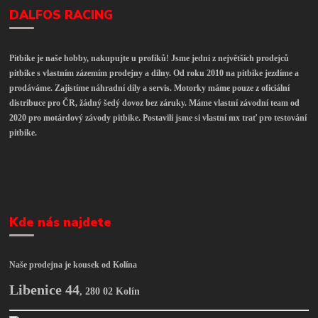
DALFOS RACING
Pitbike je naše hobby, nakupujte u profíků! Jsme jedni z největších prodejců
pitbike s vlastním zázemím prodejny a dílny. Od roku 2010 na pitbike jezdíme a
prodáváme. Zajistíme náhradní díly a servis. Motorky máme pouze z oficiální
distribuce pro ČR, žádný šedý dovoz bez záruky. Máme vlastní závodní team od
2020 pro motárdový závody pitbike. Postavili jsme si vlastní mx trať pro testování
pitbike.
Kde nás najdete
Naše prodejna je kousek od Kolína
Libenice 44
,
280 02 Kolín