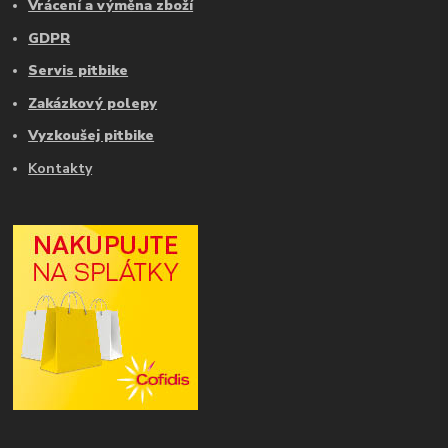
Vrácení a výměna zboží
GDPR
Servis pitbike
Zakázkový polepy
Vyzkoušej pitbike
Kontakty