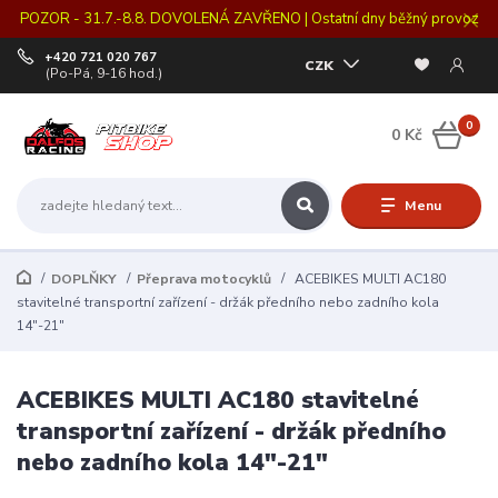
POZOR - 31.7.-8.8. DOVOLENÁ ZAVŘENO | Ostatní dny běžný provoz
+420 721 020 767
CZK
(Po-Pá, 9-16 hod.)
0
0 Kč
Menu
DOPLŇKY
Přeprava motocyklů
ACEBIKES MULTI AC180
stavitelné transportní zařízení - držák předního nebo zadního kola
14"-21"
ACEBIKES MULTI AC180 stavitelné
transportní zařízení - držák předního
nebo zadního kola 14"-21"