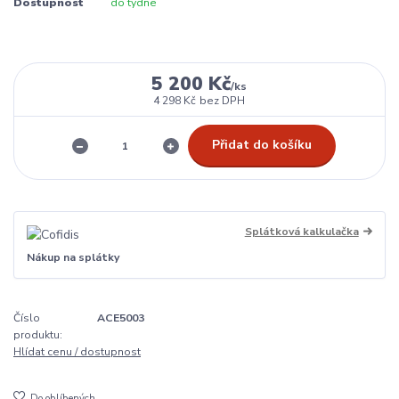
Dostupnost
do týdne
5 200 Kč
/
ks
4 298 Kč
bez DPH
Přidat do košíku
Splátková kalkulačka
Nákup na splátky
Číslo
ACE5003
produktu:
Hlídat cenu / dostupnost
Do oblíbených