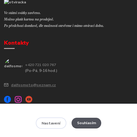
Ve státní svátky zavřeno.
Možno platit kartou na prodejně.
Po předchozí domluvě, dle možností otevřeme i mimo otvírací dobu.
Kontakty
+420 721 020 767
(Po-Pá, 9-16 hod.)
dalfosmoto@seznam.cz
Souhlasím
Nastavení
Veškerý obsah tohoto webu je chráněn autorským zákonem č. 121/2000
Sb a jeho kopírování bude trestně stíháno.