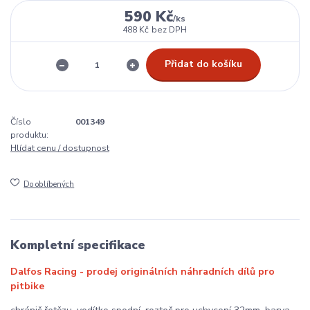
590 Kč
/
ks
488 Kč
bez DPH
Přidat do košíku
Číslo
001349
produktu:
Hlídat cenu / dostupnost
Do oblíbených
Kompletní specifikace
Dalfos Racing - prodej originálních náhradních dílů pro
pitbike