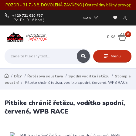
POZOR - 31.7.-8.8. DOVOLENÁ ZAVŘENO | Ostatní dny běžný provoz
+420 721 020 767
CZK
(Po-Pá, 9-16 hod.)
0
0 Kč
Menu
DÍLY
Řetězová soustava
Spodní vodítka řetězu
Stomp a
ostatní
Pitbike chránič řetězu, vodítko spodní, červené, WPB RACE
Pitbike chránič řetězu, vodítko spodní,
červené, WPB RACE