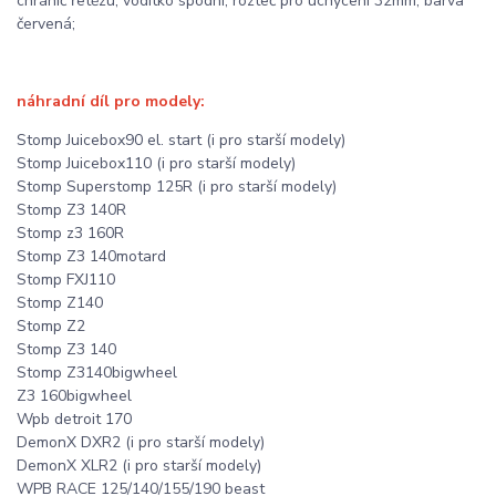
chránič řetězu, vodítko spodní, rozteč pro uchycení 32mm, barva
červená;
náhradní díl pro modely:
Stomp Juicebox90 el. start (i pro starší modely)
Stomp Juicebox110 (i pro starší modely)
Stomp Superstomp 125R (i pro starší modely)
Stomp Z3 140R
Stomp z3 160R
Stomp Z3 140motard
Stomp FXJ110
Stomp Z140
Stomp Z2
Stomp Z3 140
Stomp Z3140bigwheel
Z3 160bigwheel
Wpb detroit 170
DemonX DXR2 (i pro starší modely)
DemonX XLR2 (i pro starší modely)
WPB RACE 125/140/155/190 beast