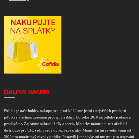
DALFOS RACING
Pitbike je naše hobby, nakupujte u profíků! Jsme jedni z největších prodejců
pitbike s vlastním zázemím prodejny a dílny. Od roku 2010 na pitbike jezdíme a
prodáváme. Zajistíme náhradní díly a servis. Motorky máme pouze z oficiální
distribuce pro ČR, žádný šedý dovoz bez záruky. Máme vlastní závodní team od
2020 pro motárdový závody pitbike. Postavili jsme si vlastní mx trať pro testování