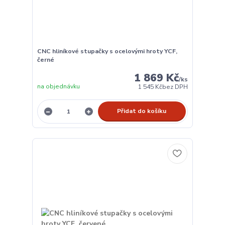
CNC hliníkové stupačky s ocelovými hroty YCF,
černé
1 869 Kč
/
ks
na objednávku
1 545 Kč
bez DPH
Přidat do košíku