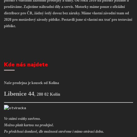
pitbike s vlastním zázemím prodejny a dílny. Od roku 2010 na pitbike jezdíme a
prodáváme. Zajistíme náhradní díly a servis. Motorky máme pouze z oficiální
distribuce pro ČR, žádný šedý dovoz bez záruky. Máme vlastní závodní team od
2020 pro motárdový závody pitbike. Postavili jsme si vlastní mx trať pro testování
pitbike.
Kde nás najdete
Naše prodejna je kousek od Kolína
Libenice 44
,
280 02 Kolín
Ve státní svátky zavřeno.
Možno platit kartou na prodejně.
Po předchozí domluvě, dle možností otevřeme i mimo otvírací dobu.