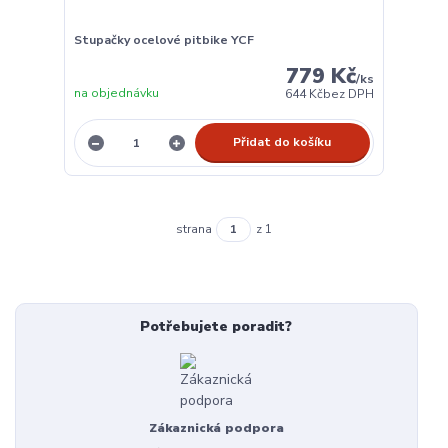
Stupačky ocelové pitbike YCF
779 Kč
/
ks
na objednávku
644 Kč
bez DPH
Přidat do košíku
strana
z 1
Potřebujete poradit?
Zákaznická podpora