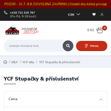
POZOR - 31.7.-8.8. DOVOLENÁ ZAVŘENO | Ostatní dny běžný provoz
+420 721 020 767
CZK
(Po-Pá, 9-16 hod.)
0
0 Kč
Menu
DÍLY
YCF díly
YCF Stupačky & příslušenství
YCF Stupačky & příslušenství
Cena: