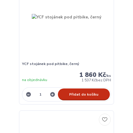
YCF stojánek pod pitbike, černý
1 860 Kč
/
ks
na objednávku
1 537 Kč
bez DPH
Přidat do košíku