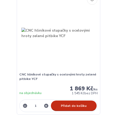
CNC hliníkové stupačky s ocelovými hroty zelené
pitbike YCF
1 869 Kč
/
ks
na objednávku
1 545 Kč
bez DPH
Přidat do košíku