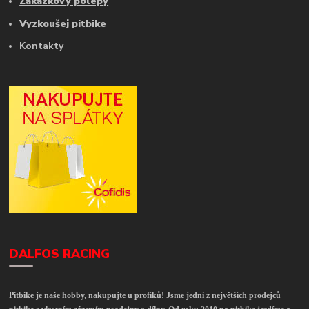
Zakázkový polepy
Vyzkoušej pitbike
Kontakty
DALFOS RACING
Pitbike je naše hobby, nakupujte u profíků! Jsme jedni z největších prodejců