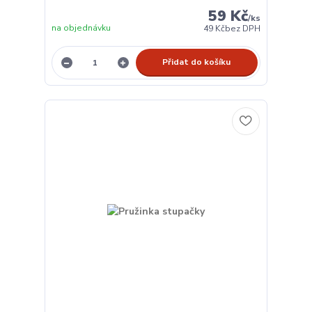
59 Kč
/
ks
na objednávku
49 Kč
bez DPH
Přidat do košíku