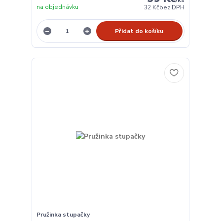
na objednávku
32 Kč
bez DPH
Přidat do košíku
Pružinka stupačky