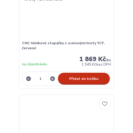
CNC hliníkové stupačky s ocelovými hroty YCF,
červené
1 869 Kč
/
ks
na objednávku
1 545 Kč
bez DPH
Přidat do košíku