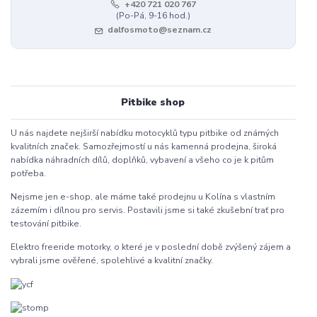
+420 721 020 767
(Po-Pá, 9-16 hod.)
dalfosmoto@seznam.cz
Pitbike shop
U nás najdete nejširší nabídku motocyklů typu pitbike od známých
kvalitních značek. Samozřejmostí u nás kamenná prodejna, široká
nabídka náhradních dílů, doplňků, vybavení a všeho co je k pitům
potřeba.
Nejsme jen e-shop, ale máme také prodejnu u Kolína s vlastním
zázemím i dílnou pro servis. Postavili jsme si také zkušební trať pro
testování pitbike.
Elektro freeride motorky, o které je v poslední době zvýšený zájem a
vybrali jsme ověřené, spolehlivé a kvalitní značky.