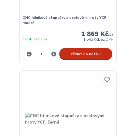
CNC hliníkové stupačky s ocelovými hroty YCF,
modré
1 869 Kč
/
ks
na objednávku
1 545 Kč
bez DPH
Přidat do košíku