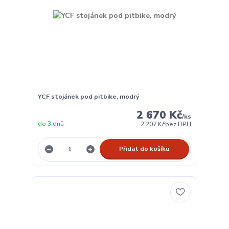
YCF stojánek pod pitbike, modrý
2 670 Kč
/
ks
do 3 dnů
2 207 Kč
bez DPH
Přidat do košíku