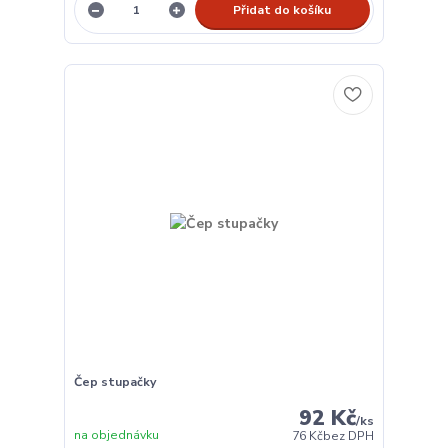
Přidat do košíku
Čep stupačky
92 Kč
/
ks
na objednávku
76 Kč
bez DPH