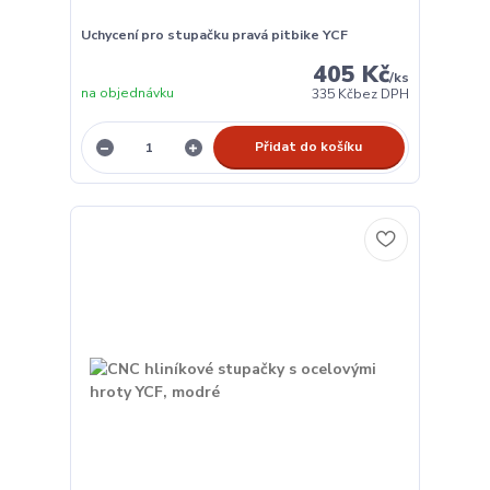
Uchycení pro stupačku pravá pitbike YCF
405 Kč
/
ks
na objednávku
335 Kč
bez DPH
Přidat do košíku