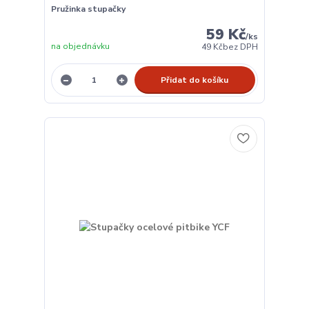
Pružinka stupačky
59 Kč
/
ks
na objednávku
49 Kč
bez DPH
Přidat do košíku