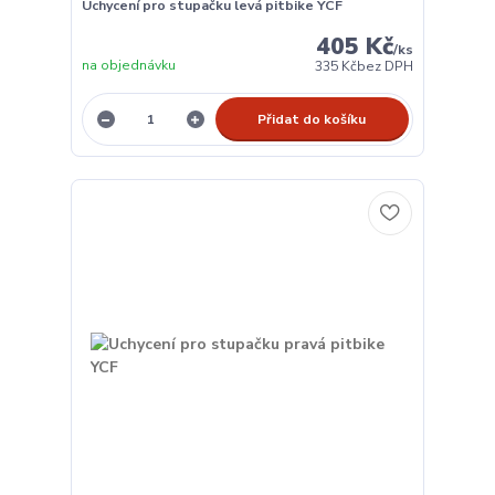
Uchycení pro stupačku levá pitbike YCF
405 Kč
/
ks
na objednávku
335 Kč
bez DPH
Přidat do košíku