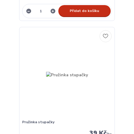
Přidat do košíku
Pružinka stupačky
39 Kč
/
ks