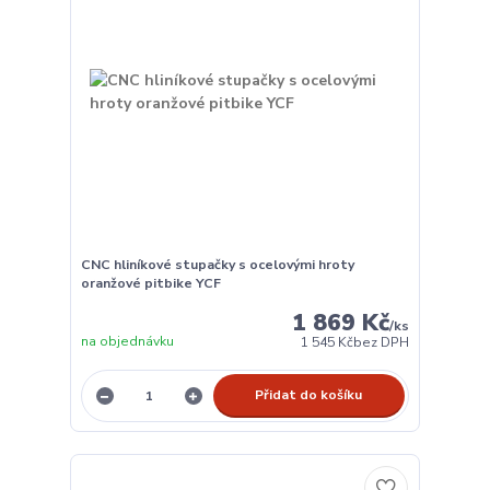
CNC hliníkové stupačky s ocelovými hroty
oranžové pitbike YCF
1 869 Kč
/
ks
na objednávku
1 545 Kč
bez DPH
Přidat do košíku