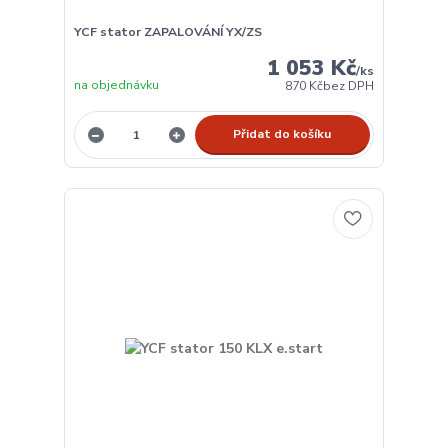
YCF stator ZAPALOVÁNÍ YX/ZS
1 053 Kč
/
ks
na objednávku
870 Kč
bez DPH
Přidat do košíku