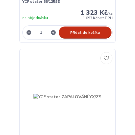
YCF stator 88/125SE
1 323 Kč
/
ks
na objednávku
1 093 Kč
bez DPH
Přidat do košíku