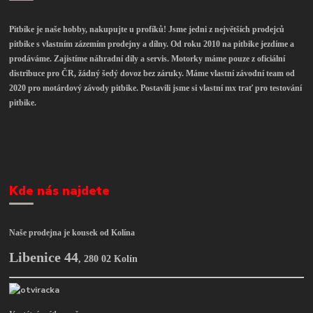
Pitbike je naše hobby, nakupujte u profíků! Jsme jedni z největších prodejců
pitbike s vlastním zázemím prodejny a dílny. Od roku 2010 na pitbike jezdíme a
prodáváme. Zajistíme náhradní díly a servis. Motorky máme pouze z oficiální
distribuce pro ČR, žádný šedý dovoz bez záruky. Máme vlastní závodní team od
2020 pro motárdový závody pitbike. Postavili jsme si vlastní mx trať pro testování
pitbike.
Kde nás najdete
Naše prodejna je kousek od Kolína
Libenice 44
,
280 02 Kolín