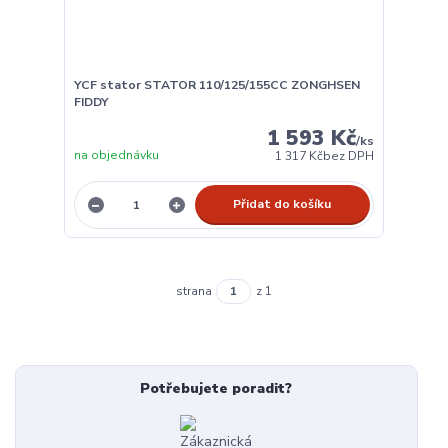
YCF stator STATOR 110/125/155CC ZONGHSEN
FIDDY
1 593 Kč
/
ks
na objednávku
1 317 Kč
bez DPH
Přidat do košíku
strana
z 1
Potřebujete poradit?