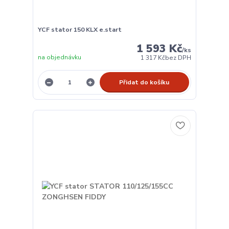
YCF stator 150 KLX e.start
1 593 Kč
/
ks
na objednávku
1 317 Kč
bez DPH
Přidat do košíku