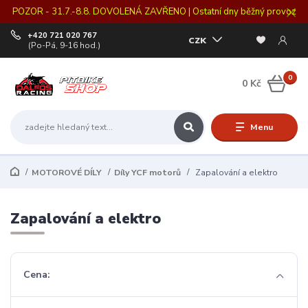
POZOR - 31.7.-8.8. DOVOLENÁ ZAVŘENO | Ostatní dny běžný provoz
+420 721 020 767
CZK
(Po-Pá, 9-16 hod.)
0
0 Kč
Menu
MOTOROVÉ DÍLY
Díly YCF motorů
Zapalování a elektro
Zapalování a elektro
Cena: