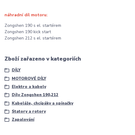
náhradní díl motoru:
Zongshen 190 s el. startérem
Zongshen 190 kick start
Zongshen 212 s el. startérem
Zboží zařazeno v kategoriích
DÍLY
MOTOROVÉ DÍLY
Elektro a kabely
Díly Zongshen 190,212
Kabeláže, chcípáky a spínačky
Statory a rotory
Zapalování