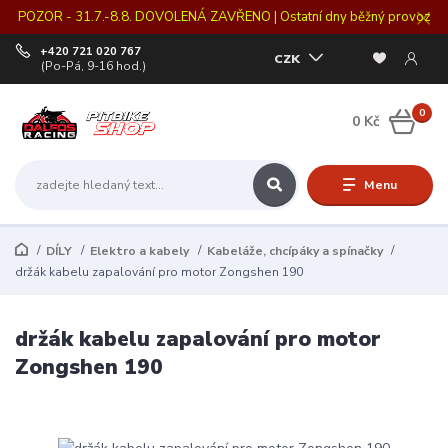
POZOR - 31.7.-8.8. DOVOLENÁ ZAVŘENO | Ostatní dny běžný provoz
+420 721 020 767
CZK
(Po-Pá, 9-16 hod.)
0
0 Kč
Menu
DÍLY
Elektro a kabely
Kabeláže, chcípáky a spínačky
držák kabelu zapalování pro motor Zongshen 190
držák kabelu zapalování pro motor
Zongshen 190