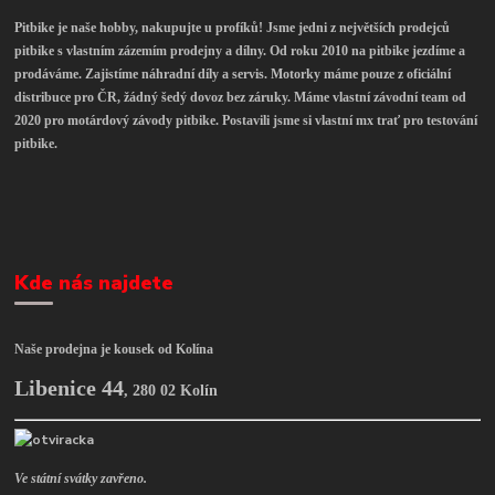
Pitbike je naše hobby, nakupujte u profíků! Jsme jedni z největších prodejců
pitbike s vlastním zázemím prodejny a dílny. Od roku 2010 na pitbike jezdíme a
prodáváme. Zajistíme náhradní díly a servis. Motorky máme pouze z oficiální
distribuce pro ČR, žádný šedý dovoz bez záruky. Máme vlastní závodní team od
2020 pro motárdový závody pitbike. Postavili jsme si vlastní mx trať pro testování
pitbike.
Kde nás najdete
Naše prodejna je kousek od Kolína
Libenice 44
,
280 02 Kolín
Ve státní svátky zavřeno.