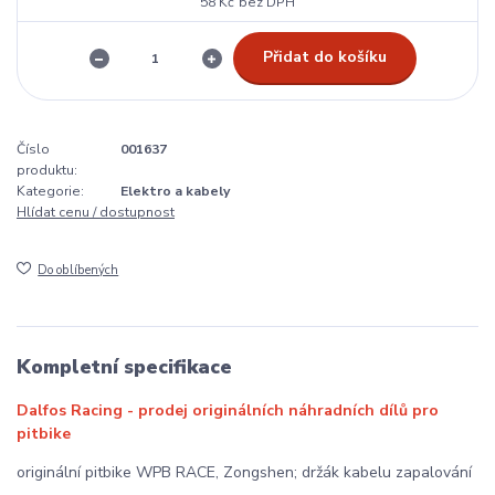
58 Kč
bez DPH
Přidat do košíku
Číslo
001637
produktu:
Kategorie:
Elektro a kabely
Hlídat cenu / dostupnost
Do oblíbených
Kompletní specifikace
Dalfos Racing - prodej originálních náhradních dílů pro
pitbike
originální pitbike WPB RACE, Zongshen; držák kabelu zapalování