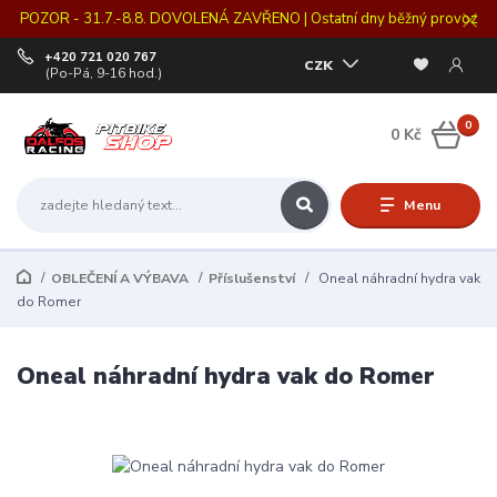
POZOR - 31.7.-8.8. DOVOLENÁ ZAVŘENO | Ostatní dny běžný provoz
+420 721 020 767
CZK
(Po-Pá, 9-16 hod.)
0
0 Kč
Menu
OBLEČENÍ A VÝBAVA
Příslušenství
Oneal náhradní hydra vak
do Romer
Oneal náhradní hydra vak do Romer