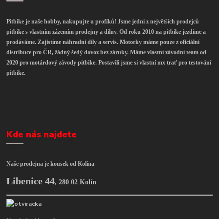
Pitbike je naše hobby, nakupujte u profíků! Jsme jedni z největších prodejců
pitbike s vlastním zázemím prodejny a dílny. Od roku 2010 na pitbike jezdíme a
prodáváme. Zajistíme náhradní díly a servis. Motorky máme pouze z oficiální
distribuce pro ČR, žádný šedý dovoz bez záruky. Máme vlastní závodní team od
2020 pro motárdový závody pitbike. Postavili jsme si vlastní mx trať pro testování
pitbike.
Kde nás najdete
Naše prodejna je kousek od Kolína
Libenice 44
,
280 02 Kolín