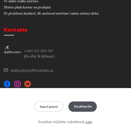
Ve státní svátky zavřeno.
Možno platit kartou na prodejně.
Po předchozí domluvě, dle možností otevřeme i mimo otvírací dobu.
Kontakty
+420 721 020 767
(Po-Pá, 9-16 hod.)
dalfosmoto@seznam.cz
Souhlasím
Nastavení
Veškerý obsah tohoto webu je chráněn autorským zákonem č. 121/2000
Sb a jeho kopírování bude trestně stíháno.
Souhlas můžete odmítnout
zde
.
Vytvořeno na
Eshop-rychle.cz