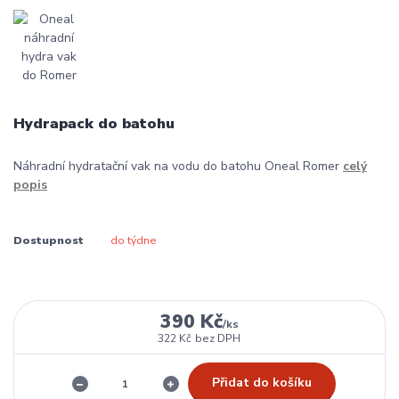
Hydrapack do batohu
Náhradní hydratační vak na vodu do batohu Oneal Romer
celý
popis
Dostupnost
do týdne
390 Kč
/
ks
322 Kč
bez DPH
Přidat do košíku