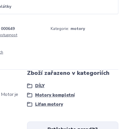
plátky
000649
Kategorie:
motory
dostupnost
ch
Zboží zařazeno v kategoriích
DÍLY
. Motor je
Motory kompletní
Lifan motory