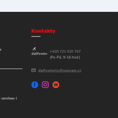
Kontakty
a
+420 721 020 767
(Po-Pá, 9-16 hod.)
dalfosmoto@seznam.cz
 otevřeme i