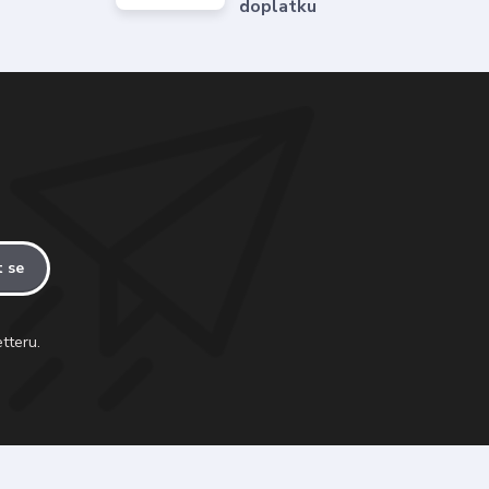
doplatku
t se
tteru.