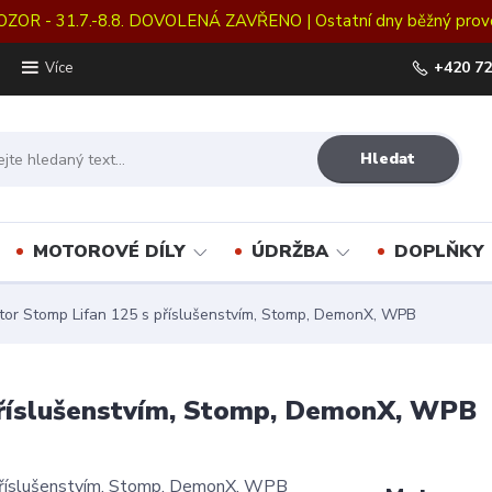
OZOR - 31.7.-8.8. DOVOLENÁ ZAVŘENO | Ostatní dny běžný prov
+420 72
Více
Hledat
MOTOROVÉ DÍLY
ÚDRŽBA
DOPLŇKY
tor Stomp Lifan 125 s příslušenstvím, Stomp, DemonX, WPB
příslušenstvím, Stomp, DemonX, WPB