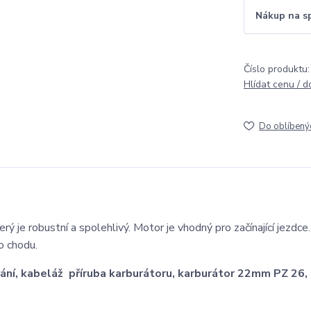
Nákup na s
Číslo produktu:
Hlídat cenu / 
Do oblíbený
terý je robustní a spolehlivý. Motor je vhodný pro začínající jezdce
o chodu.
ování, kabeláž příruba karburátoru, karburátor 22mm PZ 26,