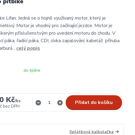
 pitbike
bike Lifan; Jedná se o hojně využívaný motor, který je
lehlivý. Motor je vhodný pro začínající jezdce. Motor je
škerým příslušenstvým pro uvedení motoru do chodu. V
í páka, řadící páka, CDI, cívka zapalování, kabeláž příruba
arburá...
celý popis
do týdne
0 Kč
/
ks
Přidat do košíku
č
bez DPH
Splátková kalkulačka