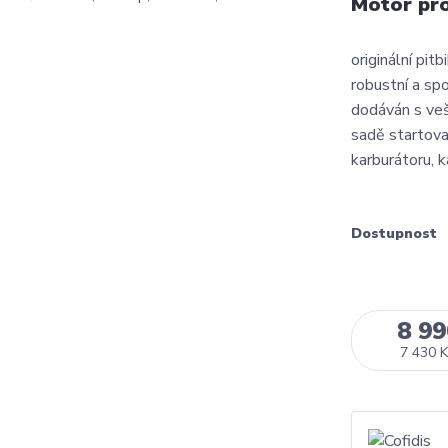
Motor pro
originální pit
robustní a spo
dodáván s ve
sadě startovac
karburátoru, k
Dostupnost
8 99
7 430 K