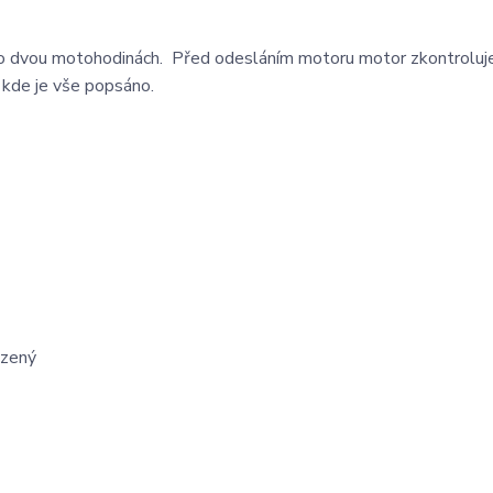
t po dvou motohodinách. Před odesláním motoru motor zkontrolu
 kde je vše popsáno.
azený