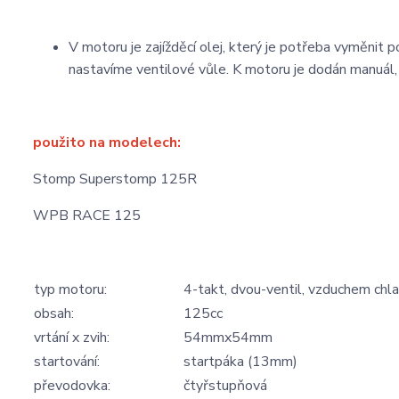
V motoru je zajížděcí olej, který je potřeba vyměni
nastavíme ventilové vůle. K motoru je dodán manuál,
použito na modelech:
Stomp Superstomp 125R
WPB RACE 125
typ motoru:
4-takt, dvou-ventil, vzduchem chl
obsah:
125cc
vrtání x zvih:
54mmx54mm
startování:
startpáka (13mm)
převodovka:
čtyřstupňová