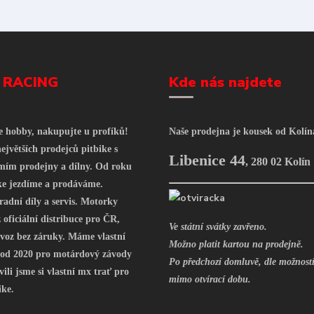
 RACING
Kde nás najdete
še hobby, nakupujte u profíků!
Naše prodejna je kousek od Kolín
ejvětších prodejců pitbike s
Libenice 44
,
280 02 Kolín
mím prodejny a dílny. Od roku
ke jezdíme a prodáváme.
radní díly a servis. Motorky
oficiální distribuce pro ČR,
Ve státní svátky zavřeno.
voz bez záruky. Máme vlastní
Možno platit kartou na prodejně.
 od 2020 pro motárdový závody
Po předchozí domluvě, dle možností
vili jsme si vlastní mx trať pro
mimo otvírací dobu.
ike.