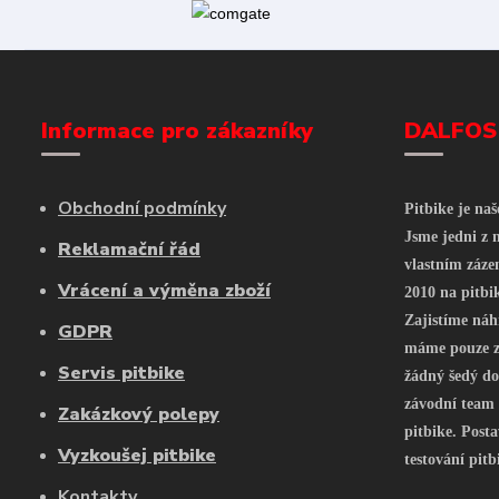
Informace pro zákazníky
DALFOS
Obchodní podmínky
Pitbike je na
Jsme jedni z n
Reklamační řád
vlastním záze
Vrácení a výměna zboží
2010 na pitbi
Zajistíme náh
GDPR
máme pouze z 
Servis pitbike
žádný šedý do
závodní team
Zakázkový polepy
pitbike. Posta
Vyzkoušej pitbike
testování pitb
Kontakty