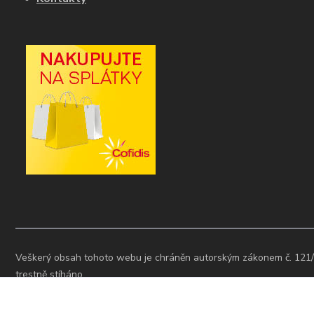
Veškerý obsah tohoto webu je chráněn autorským zákonem č. 121/
trestně stíháno.