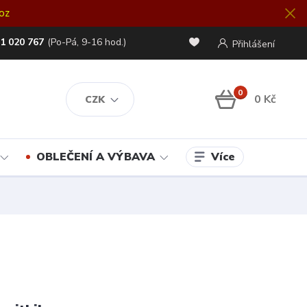
oz
1 020 767
(Po-Pá, 9-16 hod.)
Přihlášení
0
0 Kč
CZK
Více
OBLEČENÍ A VÝBAVA