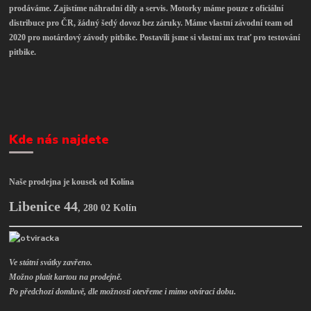
prodáváme. Zajistíme náhradní díly a servis. Motorky máme pouze z oficiální
distribuce pro ČR, žádný šedý dovoz bez záruky. Máme vlastní závodní team od
2020 pro motárdový závody pitbike. Postavili jsme si vlastní mx trať pro testování
pitbike.
Kde nás najdete
Naše prodejna je kousek od Kolína
Libenice 44
,
280 02 Kolín
Ve státní svátky zavřeno.
Možno platit kartou na prodejně.
Po předchozí domluvě, dle možností otevřeme i mimo otvírací dobu.