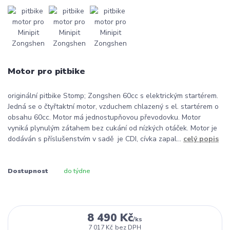
Motor pro pitbike
originální pitbike Stomp; Zongshen 60cc s elektrickým startérem.
Jedná se o čtyřtaktní motor, vzduchem chlazený s el. startérem o
obsahu 60cc. Motor má jednostupňovou převodovku. Motor
vyniká plynulým zátahem bez cukání od nízkých otáček. Motor je
dodáván s příslušenstvím v sadě je CDI, cívka zapal...
celý popis
Dostupnost
do týdne
8 490 Kč
/
ks
7 017 Kč
bez DPH