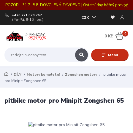
POZOR - 31.7.-8.8. DOVOLENÁ ZAVŘENO | Ostatní dny běžný provoz
+420 721 020 767
CZK
(Po-Pá, 9-16 hod.)
0
0 Kč
Menu
DÍLY
Motory kompletní
Zongshen motory
pitbike motor
pro Minipit Zongshen 65
pitbike motor pro Minipit Zongshen 65