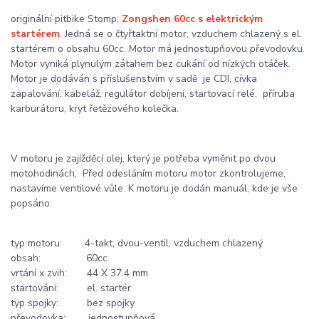
originální pitbike Stomp;
Zongshen 60cc s elektrickým
startérem
. Jedná se o čtyřtaktní motor, vzduchem chlazený s el.
startérem o obsahu 60cc. Motor má jednostupňovou převodovku.
Motor vyniká plynulým zátahem bez cukání od nízkých otáček.
Motor je dodáván s příslušenstvím v sadě je CDI, cívka
zapalování, kabeláž, regulátor dobíjení, startovací relé, příruba
karburátoru, kryt řetězového kolečka.
V motoru je zajížděcí olej, který je potřeba vyměnit po dvou
motohodinách. Před odesláním motoru motor zkontrolujeme,
nastavíme ventilové vůle. K motoru je dodán manuál, kde je vše
popsáno.
typ motoru: 4-takt, dvou-ventil, vzduchem chlazený
obsah: 60cc
vrtání x zvih: 44 X 37.4 mm
startování: el. startér
typ spojky: bez spojky
převodovka: jednostupňová