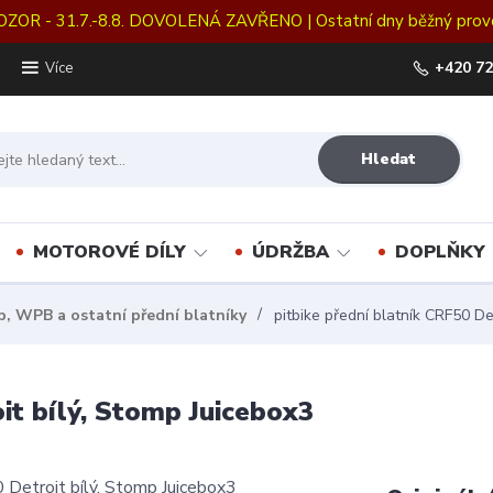
OZOR - 31.7.-8.8. DOVOLENÁ ZAVŘENO | Ostatní dny běžný prov
+420 72
Více
Hledat
MOTOROVÉ DÍLY
ÚDRŽBA
DOPLŇKY
, WPB a ostatní přední blatníky
pitbike přední blatník CRF50 De
it bílý, Stomp Juicebox3