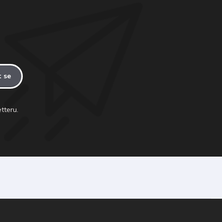
t se
tteru.