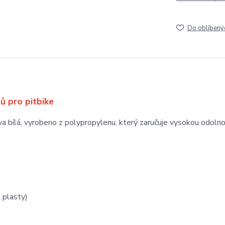
Do oblíbený
lů pro pitbike
va bílá, vyrobeno z polypropylenu, který zaručuje vysokou odolno
 plasty)