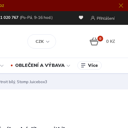
oz
1 020 767
(Po-Pá, 9-16 hod.)
Přihlášení
0
0 Kč
CZK
Více
OBLEČENÍ A VÝBAVA
troit bílý, Stomp Juicebox3