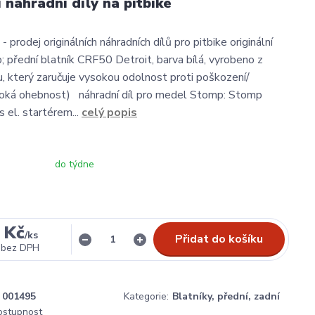
í náhradní díly na pitbike
- prodej originálních náhradních dílů pro pitbike originální
; přední blatník CRF50 Detroit, barva bílá, vyrobeno z
, který zaručuje vysokou odolnost proti poškození/
soká ohebnost) náhradní díl pro medel Stomp: Stomp
 el. startérem...
celý popis
do týdne
 Kč
/
ks
Přidat do košíku
bez DPH
001495
Kategorie:
Blatníky, přední, zadní
dostupnost