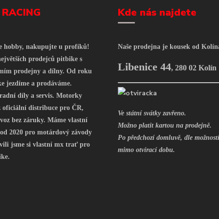
 RACING
Kde nás najdete
še hobby, nakupujte u profíků!
Naše prodejna je kousek od Kolín
ejvětších prodejců pitbike s
Libenice 44
,
280 02 Kolín
mím prodejny a dílny. Od roku
ke jezdíme a prodáváme.
radní díly a servis. Motorky
oficiální distribuce pro ČR,
Ve státní svátky zavřeno.
voz bez záruky. Máme vlastní
Možno platit kartou na prodejně.
 od 2020 pro motárdový závody
Po předchozí domluvě, dle možností
vili jsme si vlastní mx trať pro
mimo otvírací dobu.
ike.