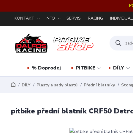
P
KONTAKT
INFO
SERVIS
RACING
INDIVIDUAL
% Doprodej
PITBIKE
DÍLY
DÍLY
Plasty a sady plastů
Přední blatníky
Stomp
pitbike přední blatník CRF50 Detro