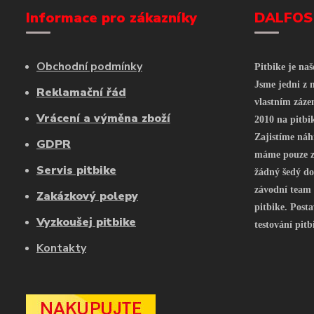
Informace pro zákazníky
DALFOS
Obchodní podmínky
Pitbike je na
Jsme jedni z n
Reklamační řád
vlastním záze
Vrácení a výměna zboží
2010 na pitbi
Zajistíme náh
GDPR
máme pouze z 
Servis pitbike
žádný šedý do
závodní team
Zakázkový polepy
pitbike. Posta
Vyzkoušej pitbike
testování pitb
Kontakty