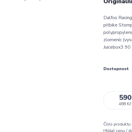
Origináln
Dalfos Racing 
pitbike Stomp
polypropylenu
zlomeníc (vy
Juicebox3 90 s
Dostupnost
590
488 Kč
Číslo produktu:
Hlídat cenu / 