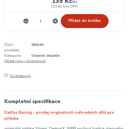
135 Kč
/
ks
112 Kč
bez DPH
Přidat do košíku
Číslo
000193
produktu:
Kategorie:
Olejové chladiče
Hlídat cenu / dostupnost
Do oblíbených
Kompletní specifikace
Dalfos Racing - prodej originálních náhradních dílů pro
pitbike
originální pitbike Stomp, DemonX, WPB pryžová hadice olejového