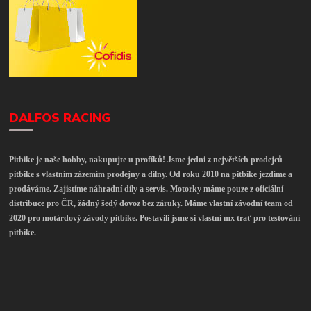
DALFOS RACING
Pitbike je naše hobby, nakupujte u profíků! Jsme jedni z největších prodejců
pitbike s vlastním zázemím prodejny a dílny. Od roku 2010 na pitbike jezdíme a
prodáváme. Zajistíme náhradní díly a servis. Motorky máme pouze z oficiální
distribuce pro ČR, žádný šedý dovoz bez záruky. Máme vlastní závodní team od
2020 pro motárdový závody pitbike. Postavili jsme si vlastní mx trať pro testování
pitbike.