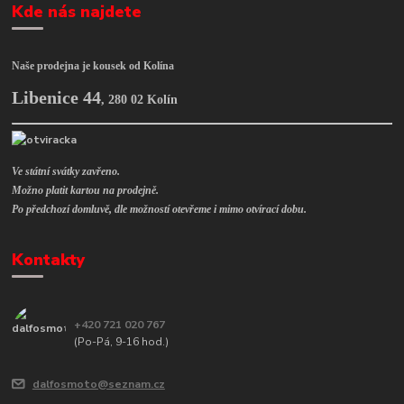
Kde nás najdete
Naše prodejna je kousek od Kolína
Libenice 44
,
280 02 Kolín
Ve státní svátky zavřeno.
Možno platit kartou na prodejně.
Po předchozí domluvě, dle možností otevřeme i mimo otvírací dobu.
Kontakty
+420 721 020 767
(Po-Pá, 9-16 hod.)
dalfosmoto@seznam.cz