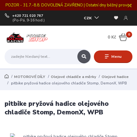
POZOR - 31.7.-8.8. DOVOLENÁ ZAVŘENO | Ostatní dny běžný provoz
+420 721 020 767
CZK
(Po-Pá, 9-16 hod.)
0
0 Kč
Menu
MOTOROVÉ DÍLY
Olejové chladiče a měrky
Olejové hadice
pitbike pryžová hadice olejového chladiče Stomp, DemonX, WPB
pitbike pryžová hadice olejového
chladiče Stomp, DemonX, WPB