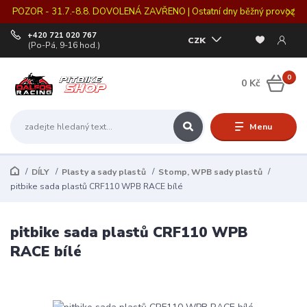
POZOR - 31.7.-8.8. DOVOLENÁ ZAVŘENO | Ostatní dny běžný provoz
+420 721 020 767
CZK
(Po-Pá, 9-16 hod.)
0
0 Kč
Menu
DÍLY
Plasty a sady plastů
Stomp, WPB sady plastů
pitbike sada plastů CRF110 WPB RACE bílé
pitbike sada plastů CRF110 WPB
RACE bílé