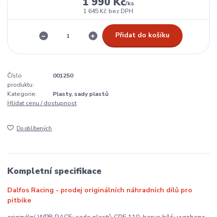
1 990 Kč
/
ks
1 645 Kč
bez DPH
Přidat do košíku
Číslo
001250
produktu:
Kategorie:
Plasty, sady plastů
Hlídat cenu / dostupnost
Do oblíbených
Kompletní specifikace
Dalfos Racing - prodej originálních náhradních dílů pro
pitbike