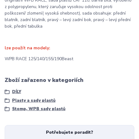
originální WPB RACE; sada plastů CRF 110, barva bílá; vyrobeno
z polypropylenu, který zaručuje vysokou odolnost proti
poškození/ zlomení( vysoká ohebnost), sada obsahuje: přední
blatník, zadní blatník, pravý – levý zadní bok, pravý – levý přední
bok, přední tabulka
lze použít na modely:
WPB RACE 125/140/155/190Beast
Zboží zařazeno v kategoriích
DÍLY
Plasty a sady plastů
Stomp, WPB sady plastů
Potřebujete poradit?