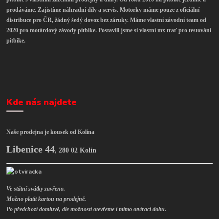
prodáváme. Zajistíme náhradní díly a servis. Motorky máme pouze z oficiální
distribuce pro ČR, žádný šedý dovoz bez záruky. Máme vlastní závodní team od
2020 pro motárdový závody pitbike. Postavili jsme si vlastní mx trať pro testování
pitbike.
Kde nás najdete
Naše prodejna je kousek od Kolína
Libenice 44
,
280 02 Kolín
Ve státní svátky zavřeno.
Možno platit kartou na prodejně.
Po předchozí domluvě, dle možností otevřeme i mimo otvírací dobu.