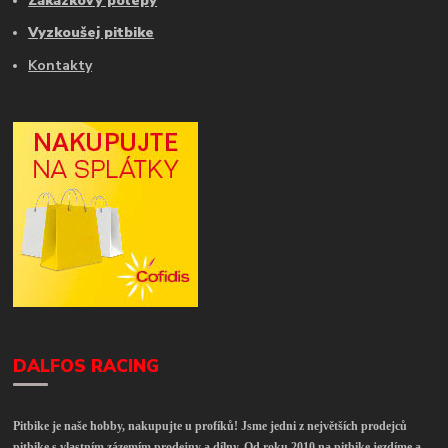
Zakázkový polepy
Vyzkoušej pitbike
Kontakty
DALFOS RACING
Pitbike je naše hobby, nakupujte u profíků! Jsme jedni z největších prodejců
pitbike s vlastním zázemím prodejny a dílny. Od roku 2010 na pitbike jezdíme a