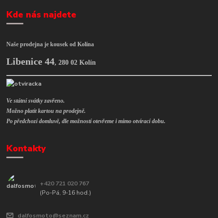
Kde nás najdete
Naše prodejna je kousek od Kolína
Libenice 44
,
280 02 Kolín
Ve státní svátky zavřeno.
Možno platit kartou na prodejně.
Po předchozí domluvě, dle možností otevřeme i mimo otvírací dobu.
Kontakty
+420 721 020 767
(Po-Pá, 9-16 hod.)
dalfosmoto@seznam.cz