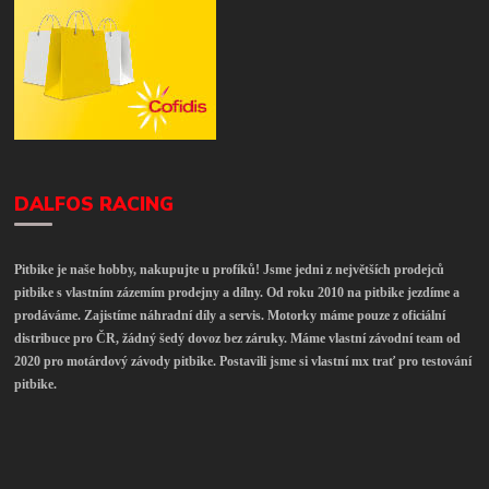
DALFOS RACING
Pitbike je naše hobby, nakupujte u profíků! Jsme jedni z největších prodejců
pitbike s vlastním zázemím prodejny a dílny. Od roku 2010 na pitbike jezdíme a
prodáváme. Zajistíme náhradní díly a servis. Motorky máme pouze z oficiální
distribuce pro ČR, žádný šedý dovoz bez záruky. Máme vlastní závodní team od
2020 pro motárdový závody pitbike. Postavili jsme si vlastní mx trať pro testování
pitbike.