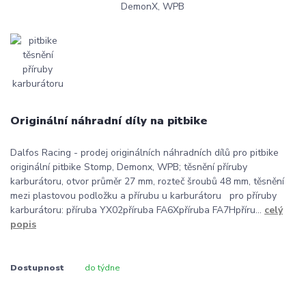
Originální náhradní díly na pitbike
Dalfos Racing - prodej originálních náhradních dílů pro pitbike
originální pitbike Stomp, Demonx, WPB; těsnění příruby
karburátoru, otvor průměr 27 mm, rozteč šroubů 48 mm, těsnění
mezi plastovou podložku a přírubu u karburátoru pro příruby
karburátoru: příruba YX02příruba FA6Xpříruba FA7Hpříru...
celý
popis
Dostupnost
do týdne