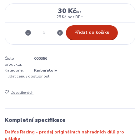
30 Kč
/
ks
25 Kč
bez DPH
Přidat do košíku
Číslo
000356
produktu:
Kategorie:
Karburátory
Hlídat cenu / dostupnost
Do oblíbených
Kompletní specifikace
Dalfos Racing - prodej originálních náhradních dílů pro
pitbike