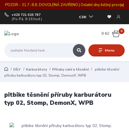
POZOR - 31.7.-8.8. DOVOLENÁ ZAVŘENO | Ostatní dny běžný provoz
+420 721 020 767
CZK
(Po-Pá, 9-16 hod.)
0
0 Kč
Menu
DÍLY
Karburátory
Příruby sání a těsnění
pitbike těsnění
příruby karburátoru typ 02, Stomp, DemonX, WPB
pitbike těsnění příruby karburátoru
typ 02, Stomp, DemonX, WPB