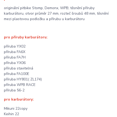
originální pitbike Stomp, Demonx, WPB; těsnění příruby
karburátoru, otvor průměr 27 mm, rozteč šroubů 48 mm, těsnění
mezi plastovou podložku a přírubu u karburátoru
pro příruby karburátoru:
příruba YX02
příruba FA6X
příruba FA7H
příruba YX06
příruba stavitelná
příruba FA100E
příruba HY801( ZL174)
příruba WPB RACE
příruba 56-2
pro karburátory:
Mikuni 22copy
Keihin 22