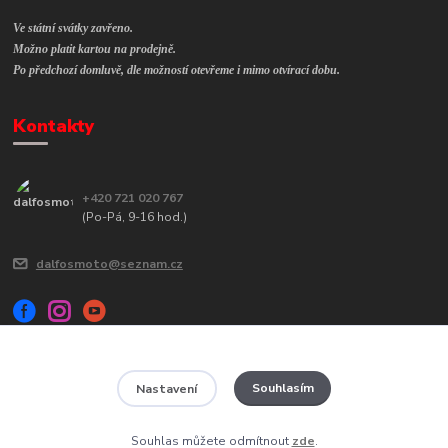
Ve státní svátky zavřeno.
Možno platit kartou na prodejně.
Po předchozí domluvě, dle možností otevřeme i mimo otvírací dobu.
Kontakty
+420 721 020 767
(Po-Pá, 9-16 hod.)
dalfosmoto@seznam.cz
Souhlasím
Nastavení
Veškerý obsah tohoto webu je chráněn autorským zákonem č. 121/2000
Sb a jeho kopírování bude trestně stíháno.
Souhlas můžete odmítnout
zde
.
Vytvořeno na
Eshop-rychle.cz