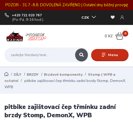
POZOR - 31.7.-8.8. DOVOLENÁ ZAVŘENO | Ostatní dny běžný provoz
+420 721 020 767
CZK
(Po-Pá, 9-16 hod.)
0
0 Kč
Menu
DÍLY
BRZDY
Brzdové komponenty
Stomp | WPB a
ostatní
pitbike zajištovací čep třmínku zadní brzdy Stomp, DemonX,
WPB
pitbike zajištovací čep třmínku zadní
brzdy Stomp, DemonX, WPB