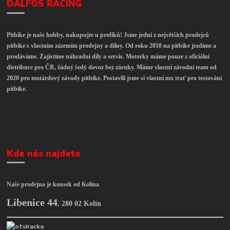
DALFOS RACING
Pitbike je naše hobby, nakupujte u profíků! Jsme jedni z největších prodejců
pitbike s vlastním zázemím prodejny a dílny. Od roku 2010 na pitbike jezdíme a
prodáváme. Zajistíme náhradní díly a servis. Motorky máme pouze z oficiální
distribuce pro ČR, žádný šedý dovoz bez záruky. Máme vlastní závodní team od
2020 pro motárdový závody pitbike. Postavili jsme si vlastní mx trať pro testování
pitbike.
Kde nás najdete
Naše prodejna je kousek od Kolína
Libenice 44
,
280 02 Kolín