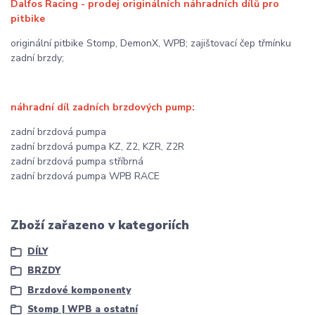
Dalfos Racing - prodej originálních náhradních dílů pro
pitbike
originální pitbike Stomp, DemonX, WPB; zajištovací čep třmínku
zadní brzdy;
náhradní díl zadních brzdových pump:
zadní brzdová pumpa
zadní brzdová pumpa KZ, Z2, KZR, Z2R
zadní brzdová pumpa stříbrná
zadní brzdová pumpa WPB RACE
Zboží zařazeno v kategoriích
DÍLY
BRZDY
Brzdové komponenty
Stomp | WPB a ostatní