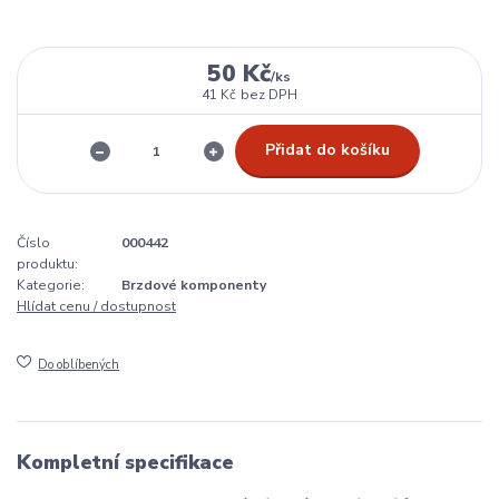
50 Kč
/
ks
41 Kč
bez DPH
Přidat do košíku
Číslo
000442
produktu:
Kategorie:
Brzdové komponenty
Hlídat cenu / dostupnost
Do oblíbených
Kompletní specifikace