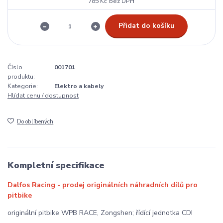
785 Kč
bez DPH
Přidat do košíku
Číslo
001701
produktu:
Kategorie:
Elektro a kabely
Hlídat cenu / dostupnost
Do oblíbených
Kompletní specifikace
Dalfos Racing - prodej originálních náhradních dílů pro
pitbike
originální pitbike WPB RACE, Zongshen; řídící jednotka CDI