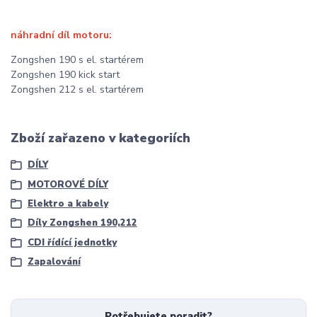
náhradní díl motoru:
Zongshen 190 s el. startérem
Zongshen 190 kick start
Zongshen 212 s el. startérem
Zboží zařazeno v kategoriích
DÍLY
MOTOROVÉ DÍLY
Elektro a kabely
Díly Zongshen 190,212
CDI řídící jednotky
Zapalování
Potřebujete poradit?