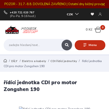
POZOR - 31.7.-8.8. DOVOLENÁ ZAVŘENO | Ostatní dny běžný provoz
+420 721 020 767
CZK
(Po-Pá, 9-16 hod.)
0
0 Kč
Menu
DÍLY
Elektro a kabely
CDI řídící jednotky
řídící jednotka
CDI pro motor Zongshen 190
řídící jednotka CDI pro motor
Zongshen 190