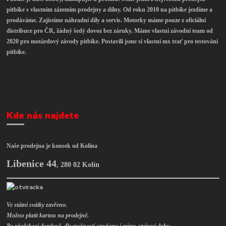
pitbike s vlastním zázemím prodejny a dílny. Od roku 2010 na pitbike jezdíme a
prodáváme. Zajistíme náhradní díly a servis. Motorky máme pouze z oficiální
distribuce pro ČR, žádný šedý dovoz bez záruky. Máme vlastní závodní team od
2020 pro motárdový závody pitbike. Postavili jsme si vlastní mx trať pro testování
pitbike.
Kde nás najdete
Naše prodejna je kousek od Kolína
Libenice 44
,
280 02 Kolín
Ve státní svátky zavřeno.
Možno platit kartou na prodejně.
Po předchozí domluvě, dle možností otevřeme i mimo otvírací dobu.