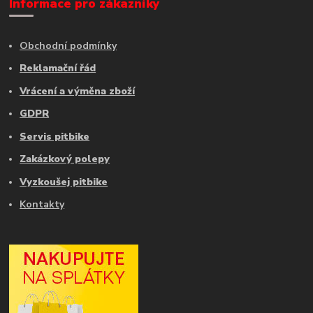
Informace pro zákazníky
Obchodní podmínky
Reklamační řád
Vrácení a výměna zboží
GDPR
Servis pitbike
Zakázkový polepy
Vyzkoušej pitbike
Kontakty