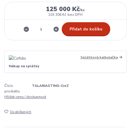
125 000 Kč
/
ks
103 306 Kč
bez DPH
Přidat do košíku
Splátková kalkulačka
Nákup na splátky
Číslo
TALARIASTING-l1eZ
produktu:
Hlídat cenu / dostupnost
Do oblíbených