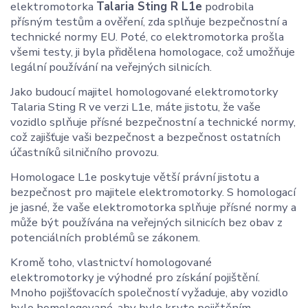
elektromotorka
Talaria Sting R L1e
podrobila
přísným testům a ověření, zda splňuje bezpečnostní a
technické normy EU. Poté, co elektromotorka prošla
všemi testy, ji byla přidělena homologace, což umožňuje
legální používání na veřejných silnicích.
Jako budoucí majitel homologované elektromotorky
Talaria Sting R ve verzi L1e, máte jistotu, že vaše
vozidlo splňuje přísné bezpečnostní a technické normy,
což zajišťuje vaši bezpečnost a bezpečnost ostatních
účastníků silničního provozu.
Homologace L1e poskytuje větší právní jistotu a
bezpečnost pro majitele elektromotorky. S homologací
je jasné, že vaše elektromotorka splňuje přísné normy a
může být používána na veřejných silnicích bez obav z
potenciálních problémů se zákonem.
Kromě toho, vlastnictví homologované
elektromotorky je výhodné pro získání pojištění.
Mnoho pojišťovacích společností vyžaduje, aby vozidlo
bylo homologované, aby bylo kryto pojištěním.