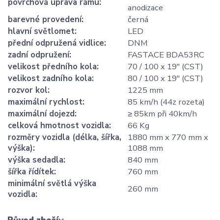
povrchová úprava rámu
:
anodizace
barevné provedení
:
černá
hlavní světlomet
:
LED
přední odpružená vidlice
:
DNM
zadní odpružení
:
FASTACE BDA53RC
velikost předního kola
:
70 / 100 x 19" (CST)
velikost zadního kola
:
80 / 100 x 19" (CST)
rozvor kol
:
1225 mm
maximální rychlost
:
85 km/h (44z rozeta)
maximální dojezd
:
≥ 85km při 40km/h
celková hmotnost vozidla
:
66 Kg
rozměry vozidla (délka, šířka,
1880 mm x 770 mm x
výška)
:
1088 mm
výška sedadla
:
840 mm
šířka řídítek
:
760 mm
minimální světlá výška
260 mm
vozidla
: