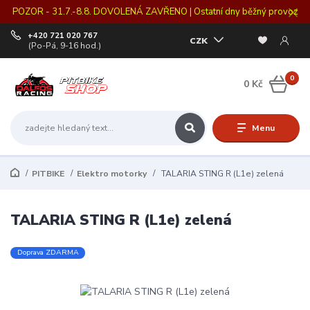
POZOR - 31.7.-8.8. DOVOLENÁ ZAVŘENO | Ostatní dny běžný provoz
+420 721 020 767
CZK
(Po-Pá, 9-16 hod.)
0
0 Kč
Menu
PITBIKE
Elektro motorky
TALARIA STING R (L1e) zelená
TALARIA STING R (L1e) zelená
Doprava ZDARMA