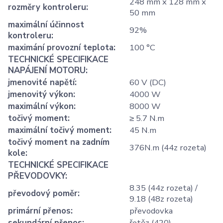
248 mm x 128 mm x
rozměry kontroleru
:
50 mm
maximální účinnost
92%
kontroleru
:
maximání provozní teplota
:
100 °C
TECHNICKÉ SPECIFIKACE
NAPÁJENÍ MOTORU
:
jmenovité napětí
:
60 V (DC)
jmenovitý výkon
:
4000 W
maximální výkon
:
8000 W
točivý moment
:
≥ 5.7 N.m
maximální točivý moment
:
45 N.m
točivý moment na zadním
376N.m (44z rozeta)
kole
:
TECHNICKÉ SPECIFIKACE
PŘEVODOVKY
:
8.35 (44z rozeta) /
převodový poměr
:
9.18 (48z rozeta)
primární přenos
:
převodovka
sekundární přenos
:
řetěz (420)