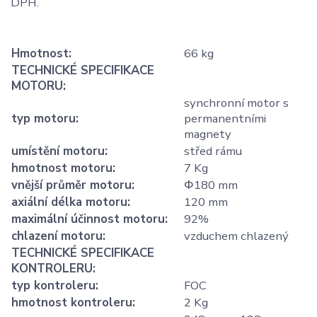
DPH.
Hmotnost
:
66 kg
TECHNICKÉ SPECIFIKACE
MOTORU
:
synchronní motor s
typ motoru
:
permanentními
magnety
umístění motoru
:
střed rámu
hmotnost motoru
:
7 Kg
vnější průměr motoru
:
Φ180 mm
axiální délka motoru
:
120 mm
maximální účinnost motoru
:
92%
chlazení motoru
:
vzduchem chlazený
TECHNICKÉ SPECIFIKACE
KONTROLERU
:
typ kontroleru
:
FOC
hmotnost kontroleru
:
2 Kg