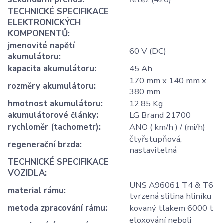
TECHNICKÉ SPECIFIKACE
ELEKTRONICKÝCH
KOMPONENTŮ
:
jmenovité napětí
60 V (DC)
akumulátoru
:
kapacita akumulátoru
:
45 Ah
170 mm x 140 mm x
rozměry akumulátoru
:
380 mm
hmotnost akumulátoru
:
12.85 Kg
akumulátorové články
:
LG Brand 21700
rychloměr (tachometr)
:
ANO ( km/h ) / (mi/h)
čtyřstupňová,
regenerační brzda
:
nastavitelná
TECHNICKÉ SPECIFIKACE
VOZIDLA
:
UNS A96061 T4 & T6
material rámu
:
tvrzená slitina hliníku
metoda zpracování rámu
:
kovaný tlakem 6000 t
eloxování neboli