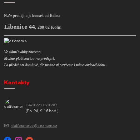
Naše prodejna je kousek od Kolína
Libenice 44
,
280 02 Kolín
Ve státní svátky zavřeno.
Možno platit kartou na prodejně.
Po předchozí domluvě, dle možností otevřeme i mimo otvírací dobu.
Kontakty
+420 721 020 767
(Po-Pá, 9-16 hod.)
dalfosmoto@seznam.cz