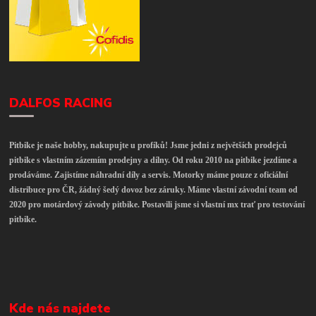
DALFOS RACING
Pitbike je naše hobby, nakupujte u profíků! Jsme jedni z největších prodejců
pitbike s vlastním zázemím prodejny a dílny. Od roku 2010 na pitbike jezdíme a
prodáváme. Zajistíme náhradní díly a servis. Motorky máme pouze z oficiální
distribuce pro ČR, žádný šedý dovoz bez záruky. Máme vlastní závodní team od
2020 pro motárdový závody pitbike. Postavili jsme si vlastní mx trať pro testování
pitbike.
Kde nás najdete