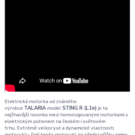
Elektrická motorka od známého
výrobce
TALARIA
model
STING R (L1e)
je ta
nejžhavější novinka mezi homologovanými motorkami s
elektrickým pohonem na českém i světovém
trhu. Extrémě velkorysé a dynamické vlastnosti
motocyklu, řadí tento motocykl na přední příčky nejen