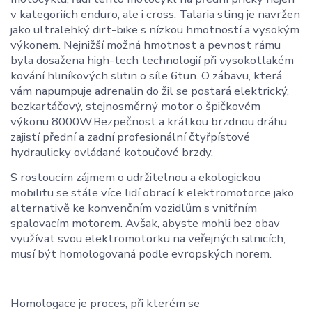
v kategoriích enduro, ale i cross. Talaria sting je navržen
jako ultralehký dirt-bike s nízkou hmotností a vysokým
výkonem. Nejnižší možná hmotnost a pevnost rámu
byla dosažena high-tech technologií při vysokotlakém
kování hliníkových slitin o síle 6tun. O zábavu, která
vám napumpuje adrenalin do žil se postará elektrický,
bezkartáčový, stejnosměrný motor o špičkovém
výkonu 8000W.Bezpečnost a krátkou brzdnou dráhu
zajistí přední a zadní profesionální čtyřpístové
hydraulicky ovládané kotoučové brzdy.
S rostoucím zájmem o udržitelnou a ekologickou
mobilitu se stále více lidí obrací k elektromotorce jako
alternativě ke konvenčním vozidlům s vnitřním
spalovacím motorem. Avšak, abyste mohli bez obav
využívat svou elektromotorku na veřejných silnicích,
musí být homologovaná podle evropských norem.
Homologace je proces, při kterém se