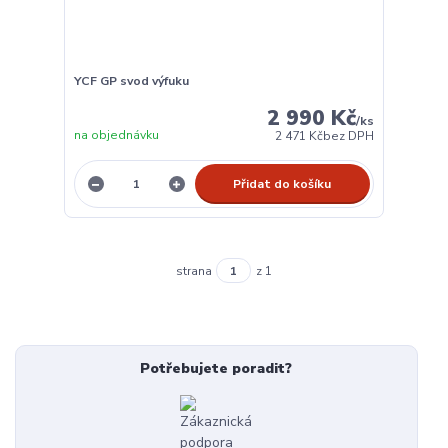
YCF GP svod výfuku
2 990 Kč
/
ks
na objednávku
2 471 Kč
bez DPH
Přidat do košíku
strana
z 1
Potřebujete poradit?