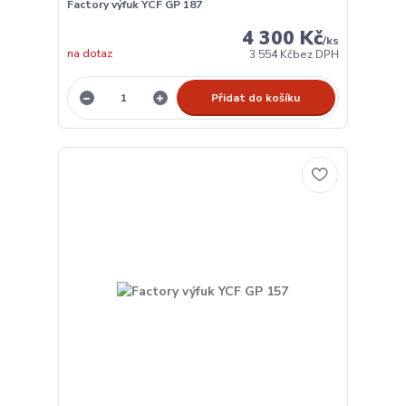
Factory výfuk YCF GP 187
4 300 Kč
/
ks
na dotaz
3 554 Kč
bez DPH
Přidat do košíku