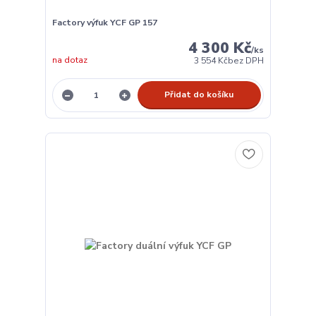
Factory výfuk YCF GP 157
4 300 Kč
/
ks
na dotaz
3 554 Kč
bez DPH
Přidat do košíku