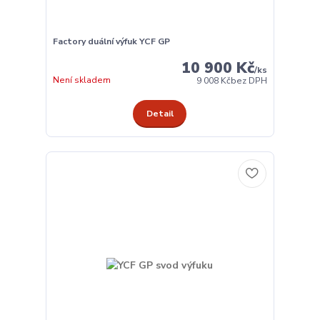
Factory duální výfuk YCF GP
10 900 Kč
/
ks
Není skladem
9 008 Kč
bez DPH
Detail