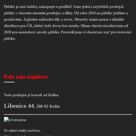
Pitbike je naše hobby, nakupujte u profíků! Jsme jedni z největších prodejců
pitbike s vlastním zázemím prodejny a dílny. Od roku 2010 na pitbike jezdíme a
prodáváme. Zajistíme náhradní díly a servis. Motorky máme pouze z oficiální
distribuce pro ČR, žádný šedý dovoz bez záruky. Máme vlastní závodní team od
2020 pro motárdový závody pitbike. Postavili jsme si vlastní mx trať pro testování
pitbike.
Kde nás najdete
Naše prodejna je kousek od Kolína
Libenice 44
,
280 02 Kolín
Ve státní svátky zavřeno.