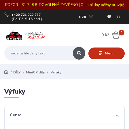
POZOR - 31.7.-8.8. DOVOLENÁ ZAVŘENO | Ostatní dny běžný provoz
+420 721 020 767
CZK
(Po-Pá, 9-16 hod.)
0
0 Kč
Menu
DÍLY
MiniGP díly
Výfuky
Výfuky
Cena: