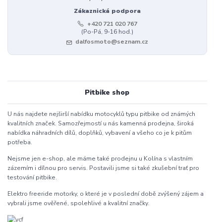
Zákaznická podpora
+420 721 020 767
(Po-Pá, 9-16 hod.)
dalfosmoto@seznam.cz
Pitbike shop
U nás najdete nejširší nabídku motocyklů typu pitbike od známých
kvalitních značek. Samozřejmostí u nás kamenná prodejna, široká
nabídka náhradních dílů, doplňků, vybavení a všeho co je k pitům
potřeba.
Nejsme jen e-shop, ale máme také prodejnu u Kolína s vlastním
zázemím i dílnou pro servis. Postavili jsme si také zkušební trať pro
testování pitbike.
Elektro freeride motorky, o které je v poslední době zvýšený zájem a
vybrali jsme ověřené, spolehlivé a kvalitní značky.