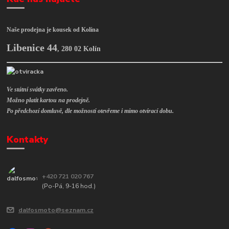
Naše prodejna je kousek od Kolína
Libenice 44
,
280 02 Kolín
Ve státní svátky zavřeno.
Možno platit kartou na prodejně.
Po předchozí domluvě, dle možností otevřeme i mimo otvírací dobu.
Kontakty
+420 721 020 767
(Po-Pá, 9-16 hod.)
dalfosmoto@seznam.cz