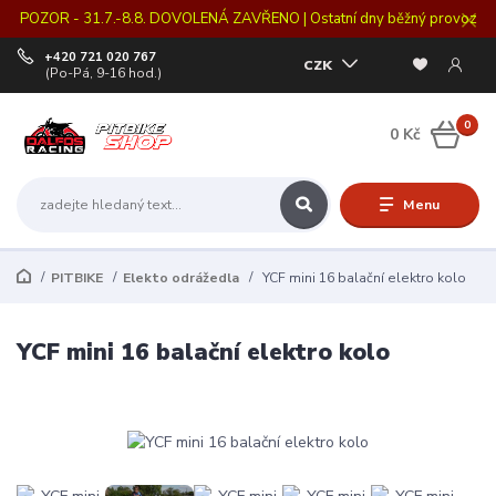
POZOR - 31.7.-8.8. DOVOLENÁ ZAVŘENO | Ostatní dny běžný provoz
+420 721 020 767
CZK
(Po-Pá, 9-16 hod.)
0
0 Kč
Menu
PITBIKE
Elekto odrážedla
YCF mini 16 balační elektro kolo
YCF mini 16 balační elektro kolo