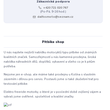
Zákaznická podpora
+420 721 020 767
(Po-Pá, 9-16 hod.)
dalfosmoto@seznam.cz
Pitbike shop
U nás najdete nejširší nabídku motocyklů typu pitbike od známých
kvalitních značek. Samozřejmostí u nás kamenná prodejna, široká
nabídka náhradních dílů, doplňků, vybavení a všeho co je k pitům
potřeba.
Nejsme jen e-shop, ale máme také prodejnu u Kolína s vlastním
zázemím i dílnou pro servis. Postavili jsme si také zkušební trať pro
testování pitbike.
Elektro freeride motorky, o které je v poslední době zvýšený zájem a
vybrali jsme ověřené, spolehlivé a kvalitní značky.