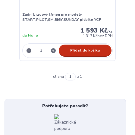
Zadní brzdový třmen pro modely
START,PILOT,SM,BIGY,SUNDAY pitbike YCF
1 593 Kč
/
ks
do týdne
1 317 Kč
bez DPH
Přidat do košíku
strana
z 1
Potřebujete poradit?