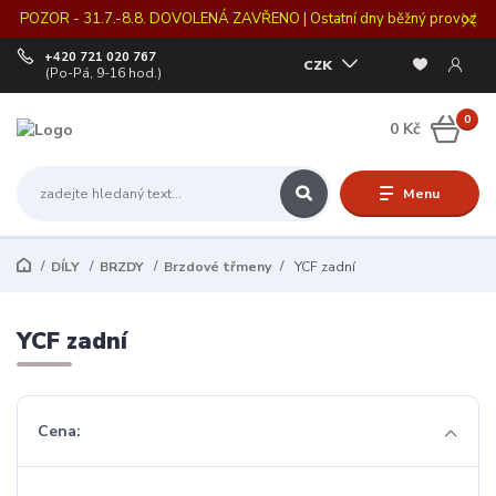
POZOR - 31.7.-8.8. DOVOLENÁ ZAVŘENO | Ostatní dny běžný provoz
+420 721 020 767
CZK
(Po-Pá, 9-16 hod.)
0
0 Kč
Menu
DÍLY
BRZDY
Brzdové třmeny
YCF zadní
YCF zadní
Cena: