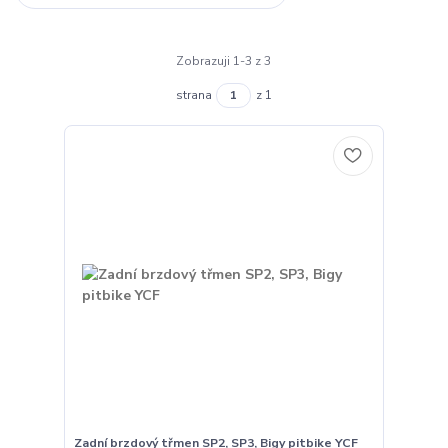
Zobrazuji 1-3 z 3
strana
z 1
Zadní brzdový třmen SP2, SP3, Bigy pitbike YCF