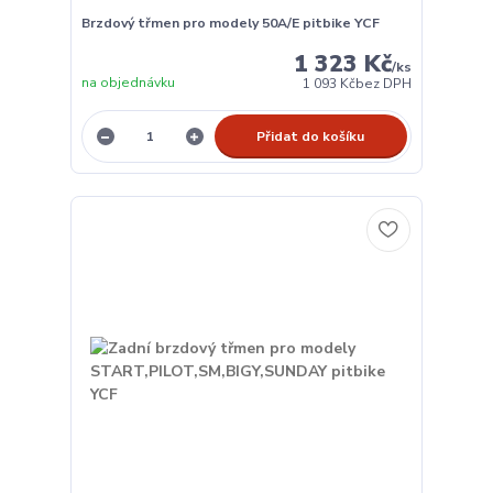
Brzdový třmen pro modely 50A/E pitbike YCF
1 323 Kč
/
ks
na objednávku
1 093 Kč
bez DPH
Přidat do košíku