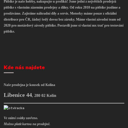
Pitbike je naše hobby, nakupujte u profíků! Jsme jedni z největších prodejců
pitbike s vlastním zázemím prodejny a dílny. Od roku 2010 na pitbike jezdíme a
prodáváme. Zajistíme náhradní díly a servis. Motorky máme pouze z oficiální
distribuce pro ČR, žádný šedý dovoz bez záruky. Máme vlastní závodní team od
2020 pro motárdový závody pitbike. Postavili jsme si vlastní mx trať pro testování
pitbike.
Kde nás najdete
Naše prodejna je kousek od Kolína
Libenice 44
,
280 02 Kolín
Ve státní svátky zavřeno.
Možno platit kartou na prodejně.