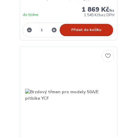
1 869 Kč
/
ks
do týdne
1 545 Kč
bez DPH
Přidat do košíku