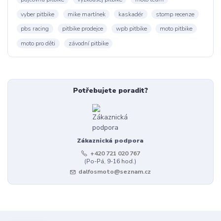
vyber pitbike
mike martínek
kaskadér
stomp recenze
pbs racing
pitbike prodejce
wpb pitbike
moto pitbike
moto pro děti
závodní pitbike
Potřebujete poradit?
Zákaznická podpora
+420 721 020 767
(Po-Pá, 9-16 hod.)
dalfosmoto@seznam.cz