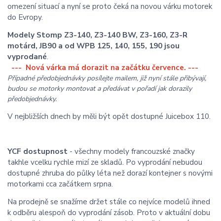
omezení situací a nyní se proto čeká na novou várku motorek
do Evropy.
Modely Stomp Z3-140, Z3-140 BW, Z3-160, Z3-R
motárd, JB90 a od WPB 125, 140, 155, 190 jsou
vyprodané
.
--- Nová várka má dorazit na začátku července. ---
Případné předobjednávky posílejte mailem, již nyní stále přibývají,
budou se motorky montovat a předávat v pořadí jak dorazily
předobjednávky.
V nejbližších dnech by měli být opět dostupné Juicebox 110.
YCF dostupnost
- všechny modely francouzské značky
takhle vcelku rychle mizí ze skladů. Po vyprodání nebudou
dostupné zhruba do půlky léta než dorazí kontejner s novými
motorkami cca začátkem srpna.
Na prodejně se snažíme držet stále co nejvíce modelů ihned
k odběru alespoň do vyprodání zásob. Proto v aktuální dobu