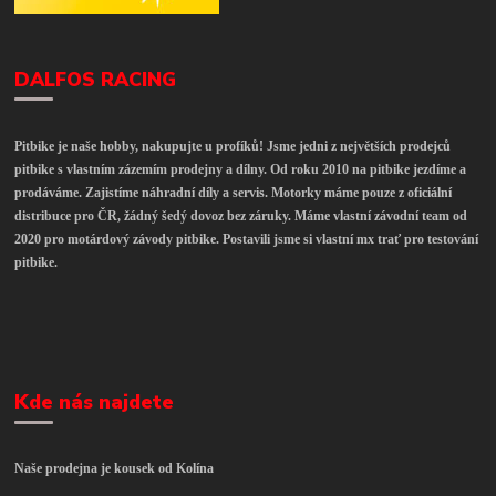
DALFOS RACING
Pitbike je naše hobby, nakupujte u profíků! Jsme jedni z největších prodejců
pitbike s vlastním zázemím prodejny a dílny. Od roku 2010 na pitbike jezdíme a
prodáváme. Zajistíme náhradní díly a servis. Motorky máme pouze z oficiální
distribuce pro ČR, žádný šedý dovoz bez záruky. Máme vlastní závodní team od
2020 pro motárdový závody pitbike. Postavili jsme si vlastní mx trať pro testování
pitbike.
Kde nás najdete
Naše prodejna je kousek od Kolína