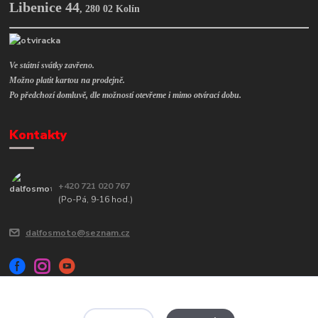
Libenice 44
,
280 02 Kolín
Ve státní svátky zavřeno.
Možno platit kartou na prodejně.
Po předchozí domluvě, dle možností otevřeme i mimo otvírací dobu.
Kontakty
+420 721 020 767
(Po-Pá, 9-16 hod.)
dalfosmoto@seznam.cz