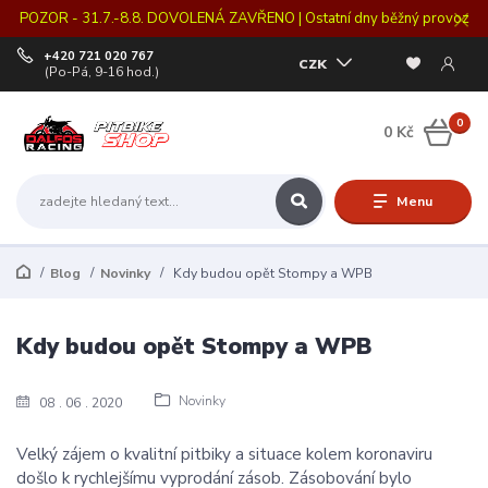
POZOR - 31.7.-8.8. DOVOLENÁ ZAVŘENO | Ostatní dny běžný provoz
+420 721 020 767
CZK
(Po-Pá, 9-16 hod.)
0
0 Kč
Menu
Blog
Novinky
Kdy budou opět Stompy a WPB
Kdy budou opět Stompy a WPB
Novinky
08
06
2020
Velký zájem o kvalitní pitbiky a situace kolem koronaviru
došlo k rychlejšímu vyprodání zásob. Zásobování bylo