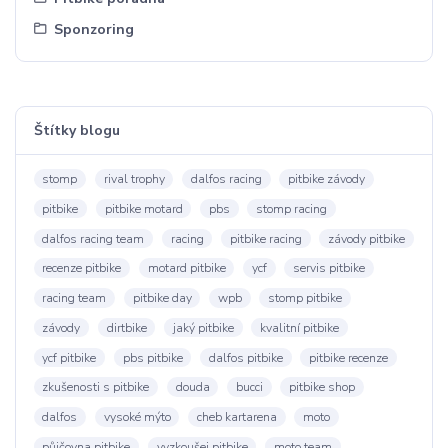
Sponzoring
Štítky blogu
stomp
rival trophy
dalfos racing
pitbike závody
pitbike
pitbike motard
pbs
stomp racing
dalfos racing team
racing
pitbike racing
závody pitbike
recenze pitbike
motard pitbike
ycf
servis pitbike
racing team
pitbike day
wpb
stomp pitbike
závody
dirtbike
jaký pitbike
kvalitní pitbike
ycf pitbike
pbs pitbike
dalfos pitbike
pitbike recenze
zkušenosti s pitbike
douda
bucci
pitbike shop
dalfos
vysoké mýto
cheb kartarena
moto
půjčovna pitbike
vyzkoušej pitbike
moto team