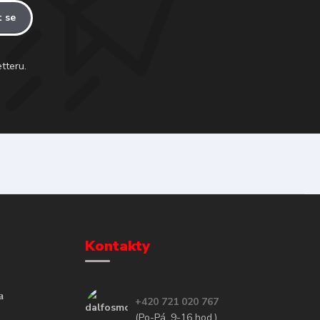
t se
tteru.
Kontakty
a
+420 721 020 767
(Po-Pá, 9-16 hod.)