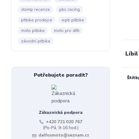
stomp recenze
pbs racing
pitbike prodejce
wpb pitbike
moto pitbike
moto pro děti
závodní pitbike
Líbil
Potřebujete poradit?
Štítk
Zákaznická podpora
+420 721 020 767
(Po-Pá, 9-16 hod.)
dalfosmoto@seznam.cz