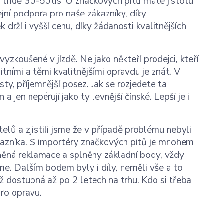
 třídě 30-50tis. U značkových pitů máte jistotu
jní podpora pro naše zákazníky, díky
rží i vyšší cenu, díky žádanosti kvalitnějších
koušené v jízdě. Ne jako někteří prodejci, kteří
litními a těmi kvalitnějšími opravdu je znát. V
ty, příjemnější posez. Jak se rozjedete ta
a jen nepérují jako ty levnější čínské. Lepší je i
elů a zjistili jsme že v případě problému nebyli
ákazníka. S importéry značkových pitů je mnohem
vněná reklamace a splněny základní body, vždy
. Dalším bodem byly i díly, neměli vše a to i
ž dostupná až po 2 letech na trhu. Kdo si třeba
pro opravu.