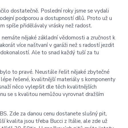
čilo dostatečně. Poslední roky jsme se vydali
rodejní podporou a dostupností dílů. Proto už u
ám spíše přidělávaly vrásky než radost.
d nemáte nějaké základní vědomosti a zručnost k
akorát více naštvaní v garáži než s radostí jezdit
edokonalostí. Ale to snad každý tuší za tu
nebylo to pravé. Neustále řešit nějaké zbytečné
 lépe řešené, kvalitnější materiály s komponenty
snaží něco vylepšit dle těch kvalitnějších
 cenu se s kvalitou nemůžou vyrovnat dražším
BS. Zde za danou cenu dostanete slušný pit,
 kvalita jsou třeba Bucci z Itálie, ale zde už