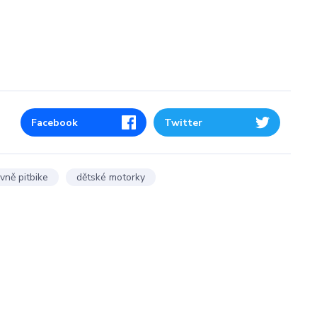
Facebook
Twitter
evně pitbike
dětské motorky