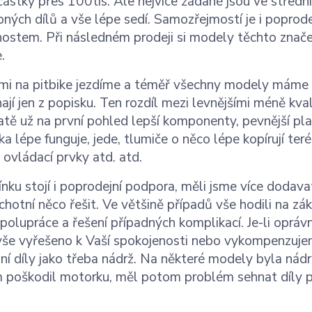
ástky přes 100tis. Ale nejvíce žádané jsou ve střední
ných dílů a vše lépe sedí. Samozřejmostí je i poprode
ostem. Při následném prodeji si modely těchto značek d
.
i na pitbike jezdíme a téměř všechny modely máme vyz
nají jen z popisku. Ten rozdíl mezi levnějšími méně kva
tě už na první pohled lepší komponenty, pevnější plas
a lépe funguje, jede, tlumiče o něco lépe kopírují terén 
 ovládací prvky atd. atd.
nku stojí i poprodejní podpora, měli jsme více dodavat
hotní něco řešit. Ve většině případů vše hodili na z
spolupráce a řešení případných komplikací. Je-li oprá
še vyřešeno k Vaší spokojenosti nebo vykompenzujeme
ní díly jako třeba nádrž. Na některé modely byla nádr
 poškodil motorku, měl potom problém sehnat díly 