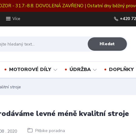
OZOR - 31.7.-8.8. DOVOLENÁ ZAVŘENO | Ostatní dny běžný prov
+420 72
Více
Hledat
MOTOROVÉ DÍLY
ÚDRŽBA
DOPLŇKY
itní stroje
odáváme levné méně kvalitní stroje
Pitbike poradna
08
2020