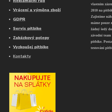
Reklamační řád
vlastním záze
Vrácení a výměna zboží
2010 na pitbi
Zajistíme náh
GDPR
máme pouze z 
Servis pitbike
žádný šedý do
závodní team
Zakázkový polepy
pitbike. Posta
Vyzkoušej pitbike
testování pitb
Kontakty