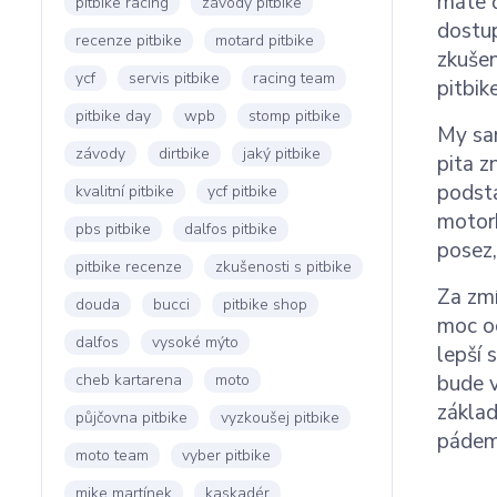
máte č
pitbike racing
závody pitbike
dostup
recenze pitbike
motard pitbike
zkušen
ycf
servis pitbike
racing team
pitbike
pitbike day
wpb
stomp pitbike
My sam
závody
dirtbike
jaký pitbike
pita z
podsta
kvalitní pitbike
ycf pitbike
motork
pbs pitbike
dalfos pitbike
posez,
pitbike recenze
zkušenosti s pitbike
Za zmí
douda
bucci
pitbike shop
moc oc
dalfos
vysoké mýto
lepší 
cheb kartarena
moto
bude v
základ
půjčovna pitbike
vyzkoušej pitbike
pádem
moto team
vyber pitbike
mike martínek
kaskadér