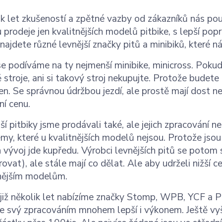
k let zkušeností a zpětné vazby od zákazníků nás pou
 prodeje jen kvalitnějších modelů pitbike, s lepší pop
najdete různé levnější značky pitů a minibiků, které n
e podíváme na ty nejmenší minibike, minicross. Poku
 stroje, ani si takový stroj nekupujte. Protože budete 
en. Se správnou údržbou jezdí, ale prostě mají dost n
ní cenu.
ší pitbiky jsme prodávali také, ale jejich zpracování 
my, které u kvalitnějších modelů nejsou. Protože jsou
ch vývoj jde kupředu. Výrobci levnějších pitů se potom 
rovat), ale stále mají co dělat. Ale aby udrželi nižší
tnějším modelům.
již několik let nabízíme značky Stomp, WPB, YCF a P
je svý zpracováním mnohem lepší i výkonem. Ještě vyšší