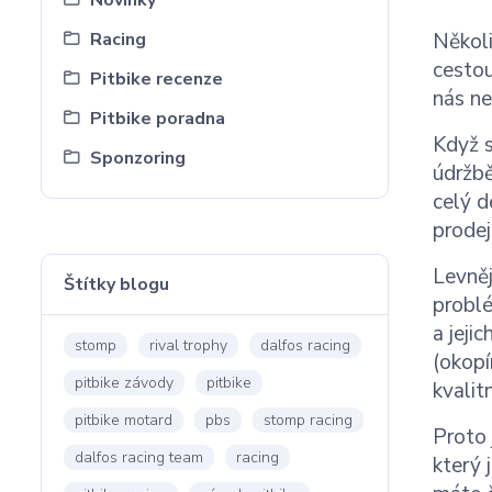
Novinky
Racing
Několi
cestou
Pitbike recenze
nás ne
Pitbike poradna
Když s
Sponzoring
údržbě
celý d
prodej
Levněj
Štítky blogu
problé
a jeji
stomp
rival trophy
dalfos racing
(okopí
pitbike závody
pitbike
kvali
pitbike motard
pbs
stomp racing
Proto 
dalfos racing team
racing
který 