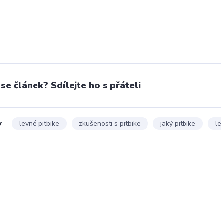
 se článek? Sdílejte ho s přáteli
y
levné pitbike
zkušenosti s pitbike
jaký pitbike
l