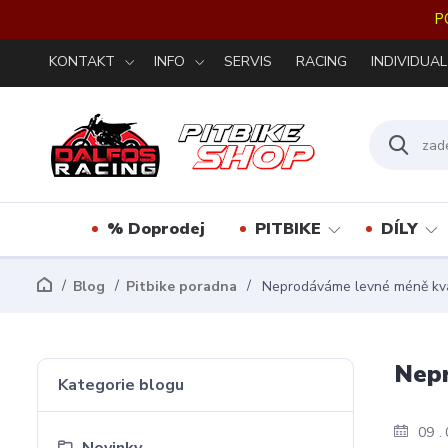
P
KONTAKT
INFO
SERVIS
RACING
INDIVIDUAL
% Doprodej
PITBIKE
DÍLY
Blog
Pitbike poradna
Neprodáváme levné méně kval
Nepr
Kategorie blogu
09