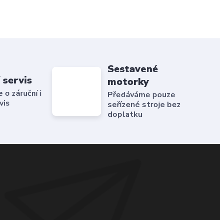
Sestavené
 servis
motorky
o záruční i
Předáváme pouze
vis
seřízené stroje bez
doplatku