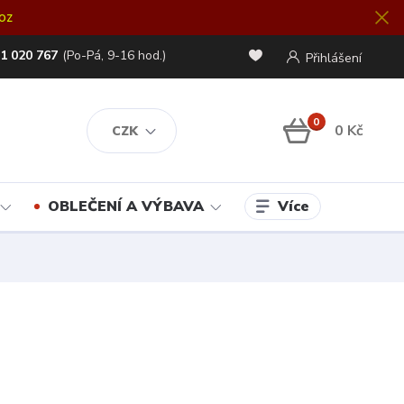
oz
1 020 767
(Po-Pá, 9-16 hod.)
Přihlášení
0
0 Kč
CZK
Více
OBLEČENÍ A VÝBAVA