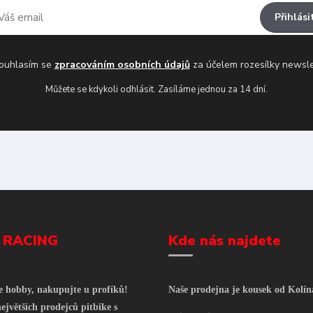
Přihlási
uhlasím se
zpracováním osobních údajů
za účelem rozesílky newsle
Můžete se kdykoli odhlásit. Zasíláme jednou za 14 dní.
 RACING
Kde nás najdete
še hobby, nakupujte u profíků!
Naše prodejna je kousek od Kolín
ejvětších prodejců pitbike s