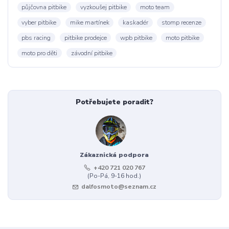
půjčovna pitbike
vyzkoušej pitbike
moto team
vyber pitbike
mike martínek
kaskadér
stomp recenze
pbs racing
pitbike prodejce
wpb pitbike
moto pitbike
moto pro děti
závodní pitbike
Potřebujete poradit?
Zákaznická podpora
+420 721 020 767
(Po-Pá, 9-16 hod.)
dalfosmoto@seznam.cz