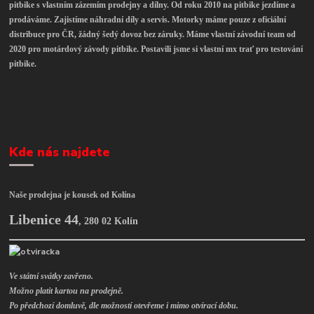
pitbike s vlastním zázemím prodejny a dílny. Od roku 2010 na pitbike jezdíme a
prodáváme. Zajistíme náhradní díly a servis. Motorky máme pouze z oficiální
distribuce pro ČR, žádný šedý dovoz bez záruky. Máme vlastní závodní team od
2020 pro motárdový závody pitbike. Postavili jsme si vlastní mx trať pro testování
pitbike.
Kde nás najdete
Naše prodejna je kousek od Kolína
Libenice 44
,
280 02 Kolín
Ve státní svátky zavřeno.
Možno platit kartou na prodejně.
Po předchozí domluvě, dle možností otevřeme i mimo otvírací dobu.