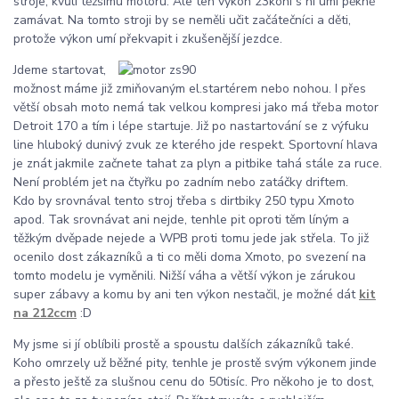
stroje, kvůli těžšímu motoru. Ale ten výkon 23koní s ní umí pěkně
zamávat. Na tomto stroji by se neměli učit začátečníci a děti,
protože výkon umí překvapit i zkušenější jezdce.
Jdeme startovat,
možnost máme již zmiňovaným el.startérem nebo nohou. I přes
větší obsah moto nemá tak velkou kompresi jako má třeba motor
Detroit 170 a tím i lépe startuje. Již po nastartování se z výfuku
line hluboký dunivý zvuk ze kterého jde respekt. Sportovní hlava
je znát jakmile začnete tahat za plyn a pitbike tahá stále za ruce.
Není problém jet na čtyřku po zadním nebo zatáčky driftem.
Kdo by srovnával tento stroj třeba s dirtbiky 250 typu Xmoto
apod. Tak srovnávat ani nejde, tenhle pit oproti těm líným a
těžkým dvěpade nejede a WPB proti tomu jede jak střela. To již
ocenilo dost zákazníků a ti co měli doma Xmoto, po svezení na
tomto modelu je vyměnili. Nižší váha a větší výkon je zárukou
super zábavy a komu by ani ten výkon nestačil, je možné dát
kit
na 212ccm
:D
My jsme si jí oblíbili prostě a spoustu dalších zákazníků také.
Koho omrzely už běžné pity, tenhle je prostě svým výkonem jinde
a přesto ještě za slušnou cenu do 50tisíc. Pro někoho je to dost,