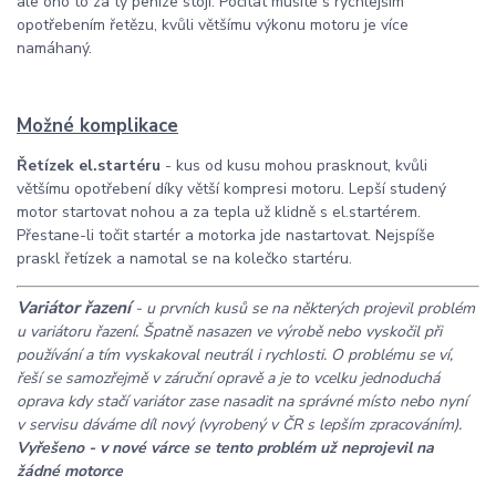
ale ono to za ty peníze stojí. Počítat musíte s rychlejším
opotřebením řetězu, kvůli většímu výkonu motoru je více
namáhaný.
Možné komplikace
Řetízek el.startéru
- kus od kusu mohou prasknout, kvůli
většímu opotřebení díky větší kompresi motoru. Lepší studený
motor startovat nohou a za tepla už klidně s el.startérem.
Přestane-li točit startér a motorka jde nastartovat. Nejspíše
praskl řetízek a namotal se na kolečko startéru.
Variátor řazení
- u prvních kusů se na některých projevil problém
u variátoru řazení. Špatně nasazen ve výrobě nebo vyskočil při
používání a tím vyskakoval neutrál i rychlosti. O problému se ví,
řeší se samozřejmě v záruční opravě a je to vcelku jednoduchá
oprava kdy stačí variátor zase nasadit na správné místo nebo nyní
v servisu dáváme díl nový (vyrobený v ČR s lepším zpracováním).
Vyřešeno - v nové várce se tento problém už neprojevil na
žádné motorce