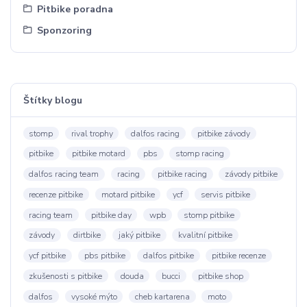
Pitbike poradna
Sponzoring
Štítky blogu
stomp
rival trophy
dalfos racing
pitbike závody
pitbike
pitbike motard
pbs
stomp racing
dalfos racing team
racing
pitbike racing
závody pitbike
recenze pitbike
motard pitbike
ycf
servis pitbike
racing team
pitbike day
wpb
stomp pitbike
závody
dirtbike
jaký pitbike
kvalitní pitbike
ycf pitbike
pbs pitbike
dalfos pitbike
pitbike recenze
zkušenosti s pitbike
douda
bucci
pitbike shop
dalfos
vysoké mýto
cheb kartarena
moto