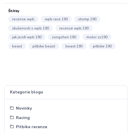
Štítky
recenze wpb
wpb race 190
stomp 190
zkušenosti s wpb 190
recenze wpb 190
jak jezdí wpb 190
zongshen 190
motor zs190
beast
pitbike beast
beast 190
pitbike 190
Kategorie blogu
Novinky
Racing
Pitbike recenze