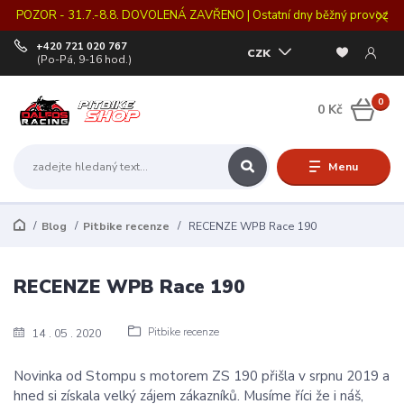
POZOR - 31.7.-8.8. DOVOLENÁ ZAVŘENO | Ostatní dny běžný provoz
+420 721 020 767
CZK
(Po-Pá, 9-16 hod.)
0
0 Kč
Menu
Blog
Pitbike recenze
RECENZE WPB Race 190
RECENZE WPB Race 190
Pitbike recenze
14
05
2020
Novinka od Stompu s motorem ZS 190 přišla v srpnu 2019 a
hned si získala velký zájem zákazníků. Musíme říci že i náš,