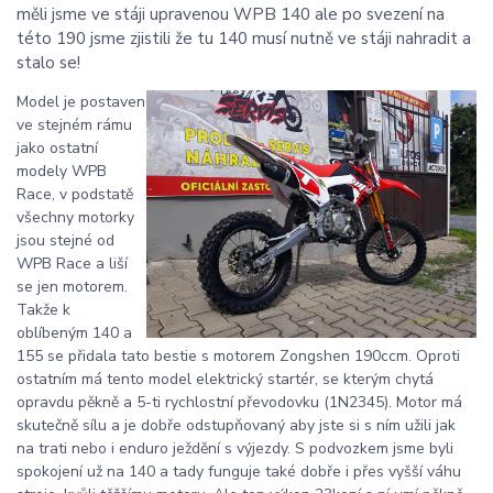
měli jsme ve stáji upravenou WPB 140 ale po svezení na
této 190 jsme zjistili že tu 140 musí nutně ve stáji nahradit a
stalo se!
Model je postaven
ve stejném rámu
jako ostatní
modely WPB
Race, v podstatě
všechny motorky
jsou stejné od
WPB Race a liší
se jen motorem.
Takže k
oblíbeným 140 a
155 se přidala tato bestie s motorem Zongshen 190ccm. Oproti
ostatním má tento model elektrický startér, se kterým chytá
opravdu pěkně a 5-ti rychlostní převodovku (1N2345). Motor má
skutečně sílu a je dobře odstupňovaný aby jste si s ním užili jak
na trati nebo i enduro ježdění s výjezdy. S podvozkem jsme byli
spokojení už na 140 a tady funguje také dobře i přes vyšší váhu