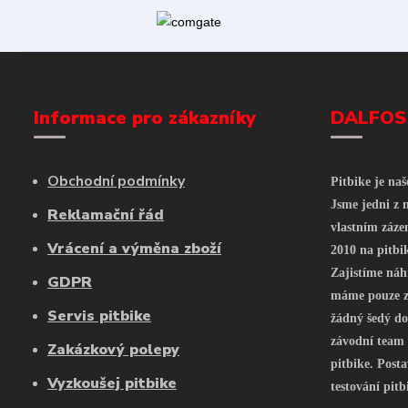
Informace pro zákazníky
DALFOS
Obchodní podmínky
Pitbike je na
Jsme jedni z n
Reklamační řád
vlastním záze
Vrácení a výměna zboží
2010 na pitbi
Zajistíme náh
GDPR
máme pouze z 
Servis pitbike
žádný šedý do
závodní team
Zakázkový polepy
pitbike. Posta
Vyzkoušej pitbike
testování pitb