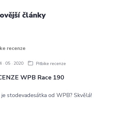
ovější články
4
05
2020
Pitbike recenze
CENZE WPB Race 190
á je stodevadesátka od WPB? Skvělá!