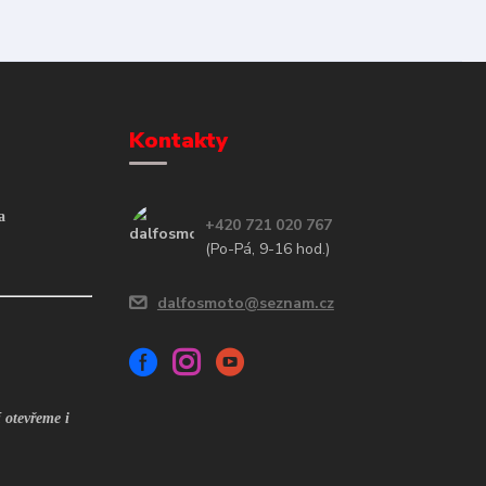
Kontakty
a
+420 721 020 767
(Po-Pá, 9-16 hod.)
dalfosmoto@seznam.cz
 otevřeme i