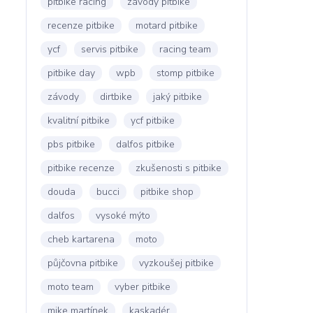
pitbike racing
závody pitbike
recenze pitbike
motard pitbike
ycf
servis pitbike
racing team
pitbike day
wpb
stomp pitbike
závody
dirtbike
jaký pitbike
kvalitní pitbike
ycf pitbike
pbs pitbike
dalfos pitbike
pitbike recenze
zkušenosti s pitbike
douda
bucci
pitbike shop
dalfos
vysoké mýto
cheb kartarena
moto
půjčovna pitbike
vyzkoušej pitbike
moto team
vyber pitbike
mike martínek
kaskadér