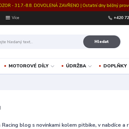
OZOR - 31.7.-8.8. DOVOLENÁ ZAVŘENO | Ostatní dny běžný prov
+420 72
Více
Hledat
MOTOROVÉ DÍLY
ÚDRŽBA
DOPLŇKY
g
 Racing blog s novinkami kolem pitbike, v nabdíce a