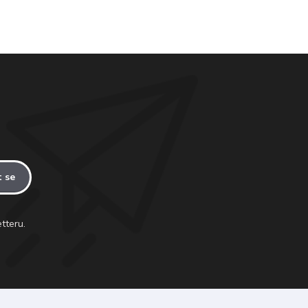
t se
tteru.