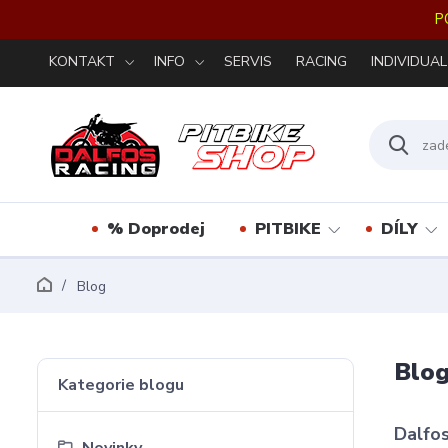
P
KONTAKT
INFO
SERVIS
RACING
INDIVIDUAL
% Doprodej
PITBIKE
DÍLY
Blog
Blo
Kategorie blogu
Dalfos