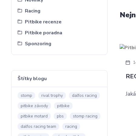
Novinky
Racing
Nejn
Pitbike recenze
Pitbike poradna
Sponzoring
1
RE
Štítky blogu
Jak
stomp
rival trophy
dalfos racing
pitbike závody
pitbike
pitbike motard
pbs
stomp racing
dalfos racing team
racing