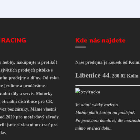
 RACING
Kde nás najdete
še hobby, nakupujte u profíků!
Naše prodejna je kousek od Kolín
ejvětších prodejců pitbike s
Libenice 44
,
280 02 Kolín
mím prodejny a dílny. Od roku
ke jezdíme a prodáváme.
radní díly a servis. Motorky
oficiální distribuce pro ČR,
Ve státní svátky zavřeno.
voz bez záruky. Máme vlastní
Možno platit kartou na prodejně.
 od 2020 pro motárdový závody
Po předchozí domluvě, dle možností
vili jsme si vlastní mx trať pro
mimo otvírací dobu.
ike.