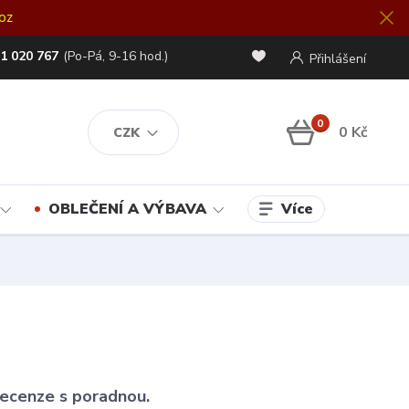
oz
1 020 767
(Po-Pá, 9-16 hod.)
Přihlášení
0
0 Kč
CZK
Více
OBLEČENÍ A VÝBAVA
 recenze s poradnou.