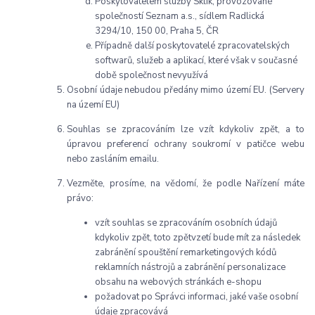
Poskytovatelem služby Sklik, provozované
společností Seznam a.s., sídlem Radlická
3294/10, 150 00, Praha 5, ČR
Případně další poskytovatelé zpracovatelských
softwarů, služeb a aplikací, které však v současné
době společnost nevyužívá
Osobní údaje nebudou předány mimo území EU. (Servery
na území EU)
Souhlas se zpracováním lze vzít kdykoliv zpět, a to
úpravou preferencí ochrany soukromí v patičce webu
nebo zasláním emailu.
Vezměte, prosíme, na vědomí, že podle Nařízení máte
právo:
vzít souhlas se zpracováním osobních údajů
kdykoliv zpět, toto zpětvzetí bude mít za následek
zabránění spouštění remarketingových kódů
reklamních nástrojů a zabránění personalizace
obsahu na webových stránkách e-shopu
požadovat po Správci informaci, jaké vaše osobní
údaje zpracovává