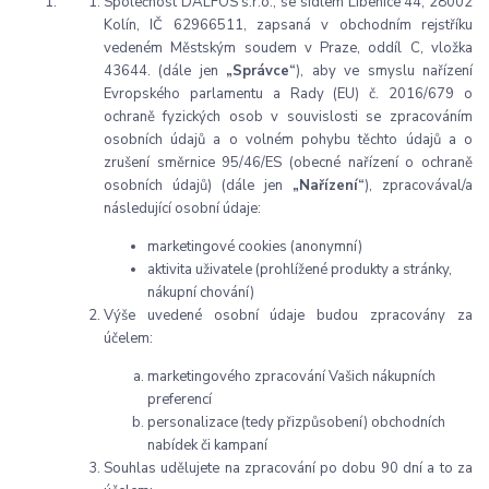
Společnost DALFOS s.r.o., se sídlem Libenice 44, 28002
Kolín, IČ 62966511, zapsaná v obchodním rejstříku
vedeném Městským soudem v Praze, oddíl C, vložka
43644. (dále jen
„Správce“
), aby ve smyslu nařízení
Evropského parlamentu a Rady (EU) č. 2016/679 o
ochraně fyzických osob v souvislosti se zpracováním
osobních údajů a o volném pohybu těchto údajů a o
zrušení směrnice 95/46/ES (obecné nařízení o ochraně
osobních údajů) (dále jen
„Nařízení“
), zpracovával/a
následující osobní údaje:
marketingové cookies (anonymní)
aktivita uživatele (prohlížené produkty a stránky,
nákupní chování)
Výše uvedené osobní údaje budou zpracovány za
účelem:
marketingového zpracování Vašich nákupních
preferencí
personalizace (tedy přizpůsobení) obchodních
nabídek či kampaní
Souhlas udělujete na zpracování po dobu 90 dní a to za