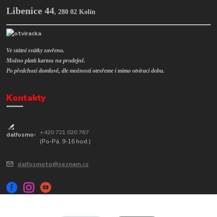
Libenice 44
,
280 02 Kolín
Ve státní svátky zavřeno.
Možno platit kartou na prodejně.
Po předchozí domluvě, dle možností otevřeme i mimo otvírací dobu.
Kontakty
+420 721 020 767
(Po-Pá, 9-16 hod.)
dalfosmoto@seznam.cz