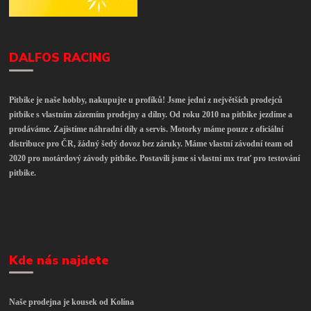
DALFOS RACING
Pitbike je naše hobby, nakupujte u profíků! Jsme jedni z největších prodejců
pitbike s vlastním zázemím prodejny a dílny. Od roku 2010 na pitbike jezdíme a
prodáváme. Zajistíme náhradní díly a servis. Motorky máme pouze z oficiální
distribuce pro ČR, žádný šedý dovoz bez záruky. Máme vlastní závodní team od
2020 pro motárdový závody pitbike. Postavili jsme si vlastní mx trať pro testování
pitbike.
Kde nás najdete
Naše prodejna je kousek od Kolína