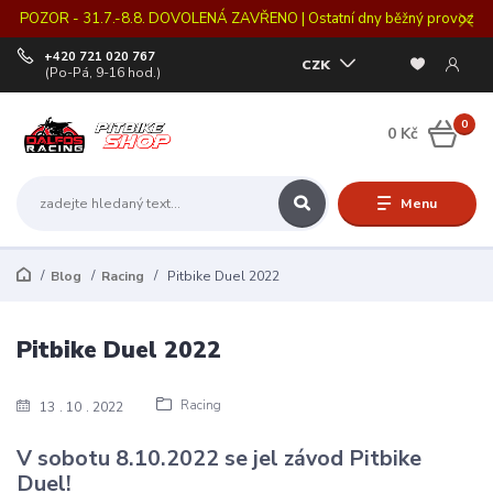
POZOR - 31.7.-8.8. DOVOLENÁ ZAVŘENO | Ostatní dny běžný provoz
+420 721 020 767
CZK
(Po-Pá, 9-16 hod.)
0
0 Kč
Menu
Blog
Racing
Pitbike Duel 2022
Pitbike Duel 2022
Racing
13
10
2022
V sobotu 8.10.2022 se jel závod Pitbike
Duel!