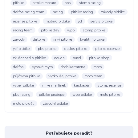
pitbike
pitbike motard
pbs
stomp racing
dalfos racing team
racing
pitbike racing
závody pitbike
recenze pitbike
motard pitbike
ycf
servis pitbike
racing team
pitbike day
wpb
stomp pitbike
závody
dirtbike
jaký pitbike
kvalitní pitbike
ycf pitbike
pbs pitbike
dalfos pitbike
pitbike recenze
zkušenosti s pitbike
douda
bucci
pitbike shop
dalfos
vysoké mýto
cheb kartarena
moto
půjčovna pitbike
vyzkoušej pitbike
moto team
vyber pitbike
mike martínek
kaskadér
stomp recenze
pbs racing
pitbike prodejce
wpb pitbike
moto pitbike
moto pro děti
závodní pitbike
Potřebujete poradit?