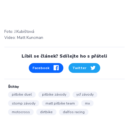
Foto: J.Kubištová
Video: Matt Kuncman
Líbil se článek? Sdílejte ho s přáteli
Facebook
Twitter
Štítky
pitbike duel
pitbike závody
ycf závody
stomp závody
matt pitbike team
mx
motocross
dirtbike
dalfos racing