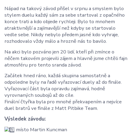
Nápad na takový závod přišel v srpnu a smyslem bylo
stylem duelu každý sám za sebe startoval z opačného
konce trati a kdo objede rychleji. Bylo to mnohem
atraktivnější a zajímavější než kdyby se startovalo
vedle sebe. Nikdy nebylo předem jasné kdo vyhraje,
rozhodovalo vždy málo a hrozně nás to bavilo.
Na akci bylo pozváno jen 20 lidí, kteří při zmínce o
něčem takovém projevili zájem a hlavně jsme chtěli fajn
atmosféru pro tento sranda závod.
Začátek hned ráno, každá skupina samostatně a
odpoledne byly na řadě vyřazovací duely až do finále.
Vyřazovací část byla opravdu zajímavá, hodně
vyrovnaných soubojů až do cíle.
Finální čtyřka byla pro mnohé překvapením a nejvíce
duel bratrů ve finále z Matt Pitbike Team.
Výsledek závodu:
místo Martin Kuncman