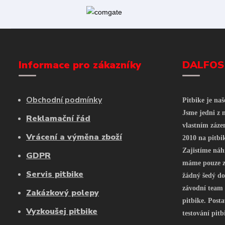
Informace pro zákazníky
DALFOS
Obchodní podmínky
Pitbike je na
Jsme jedni z n
Reklamační řád
vlastním záze
Vrácení a výměna zboží
2010 na pitbi
Zajistíme náh
GDPR
máme pouze z 
Servis pitbike
žádný šedý do
závodní team
Zakázkový polepy
pitbike. Posta
Vyzkoušej pitbike
testování pitb