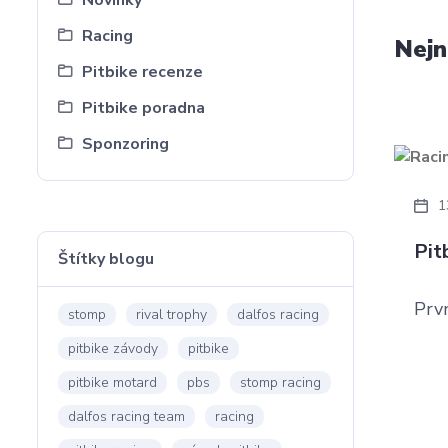
Novinky
Racing
Nejn
Pitbike recenze
Pitbike poradna
Sponzoring
1
Pit
Štítky blogu
Prv
stomp
rival trophy
dalfos racing
pitbike závody
pitbike
pitbike motard
pbs
stomp racing
dalfos racing team
racing