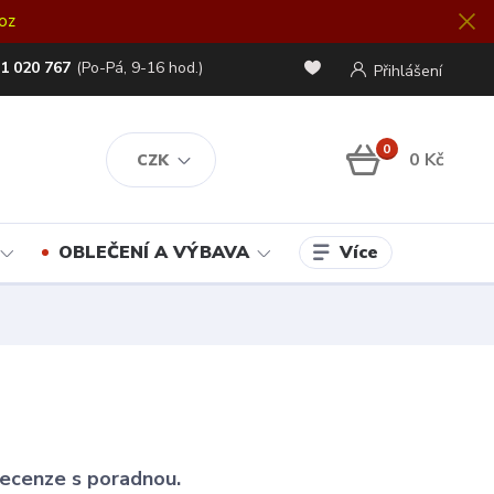
oz
1 020 767
(Po-Pá, 9-16 hod.)
Přihlášení
0
0 Kč
CZK
Více
OBLEČENÍ A VÝBAVA
 recenze s poradnou.