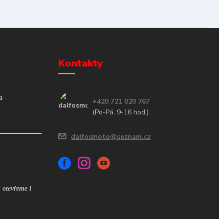
Kontakty
a
+420 721 020 767
(Po-Pá, 9-16 hod.)
dalfosmoto@seznam.cz
 otevřeme i