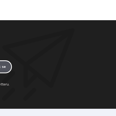
t se
tteru.