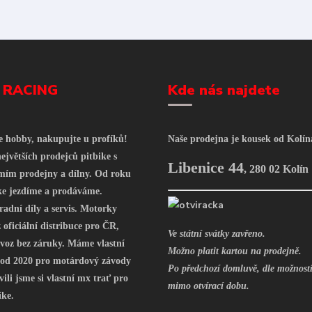
 RACING
Kde nás najdete
še hobby, nakupujte u profíků!
Naše prodejna je kousek od Kolín
ejvětších prodejců pitbike s
Libenice 44
,
280 02 Kolín
mím prodejny a dílny. Od roku
ke jezdíme a prodáváme.
radní díly a servis. Motorky
oficiální distribuce pro ČR,
Ve státní svátky zavřeno.
voz bez záruky. Máme vlastní
Možno platit kartou na prodejně.
 od 2020 pro motárdový závody
Po předchozí domluvě, dle možností
vili jsme si vlastní mx trať pro
mimo otvírací dobu.
ike.