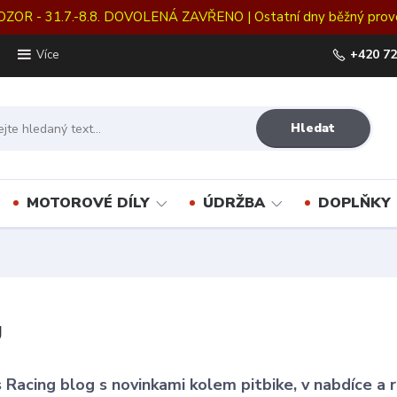
OZOR - 31.7.-8.8. DOVOLENÁ ZAVŘENO | Ostatní dny běžný prov
+420 72
Více
Hledat
MOTOROVÉ DÍLY
ÚDRŽBA
DOPLŇKY
g
 Racing blog s novinkami kolem pitbike, v nabdíce a