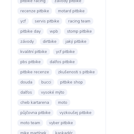
pitbike racing
závody pitbike
recenze pitbike
motard pitbike
ycf
servis pitbike
racing team
pitbike day
wpb
stomp pitbike
závody
dirtbike
jaký pitbike
kvalitní pitbike
ycf pitbike
pbs pitbike
dalfos pitbike
pitbike recenze
zkušenosti s pitbike
douda
bucci
pitbike shop
dalfos
vysoké mýto
cheb kartarena
moto
půjčovna pitbike
vyzkoušej pitbike
moto team
vyber pitbike
mike martínek
kaskadér