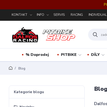
P
KONTAKT
INFO
SERVIS
RACING
INDIVIDUAL
% Doprodej
PITBIKE
DÍLY
Blog
Blo
Kategorie blogu
Dalfos