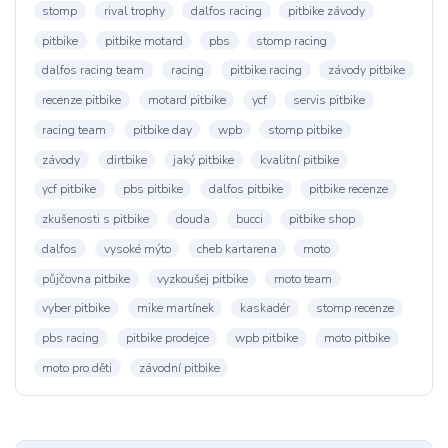
stomp
rival trophy
dalfos racing
pitbike závody
pitbike
pitbike motard
pbs
stomp racing
dalfos racing team
racing
pitbike racing
závody pitbike
recenze pitbike
motard pitbike
ycf
servis pitbike
racing team
pitbike day
wpb
stomp pitbike
závody
dirtbike
jaký pitbike
kvalitní pitbike
ycf pitbike
pbs pitbike
dalfos pitbike
pitbike recenze
zkušenosti s pitbike
douda
bucci
pitbike shop
dalfos
vysoké mýto
cheb kartarena
moto
půjčovna pitbike
vyzkoušej pitbike
moto team
vyber pitbike
mike martínek
kaskadér
stomp recenze
pbs racing
pitbike prodejce
wpb pitbike
moto pitbike
moto pro děti
závodní pitbike