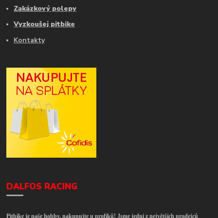
Zakázkový polepy
Vyzkoušej pitbike
Kontakty
DALFOS RACING
Pitbike je naše hobby, nakupujte u profíků! Jsme jedni z největších prodejců