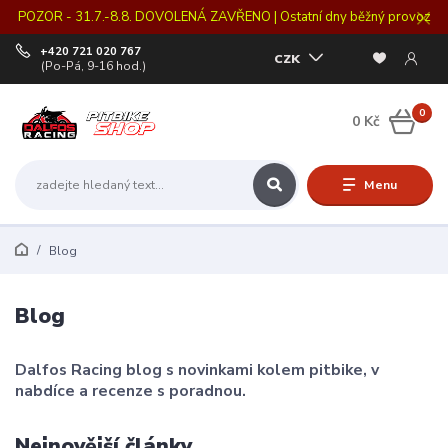
POZOR - 31.7.-8.8. DOVOLENÁ ZAVŘENO | Ostatní dny běžný provoz
+420 721 020 767
CZK
(Po-Pá, 9-16 hod.)
0
0 Kč
Menu
Blog
Blog
Dalfos Racing blog s novinkami kolem pitbike, v
nabdíce a recenze s poradnou.
Nejnovější články