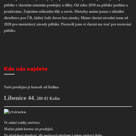
pitbike s vlastním zázemím prodejny a dílny. Od roku 2010 na pitbike jezdíme a
prodáváme. Zajistíme náhradní díly a servis. Motorky máme pouze z oficiální
distribuce pro ČR, žádný šedý dovoz bez záruky. Máme vlastní závodní team od
2020 pro motárdový závody pitbike. Postavili jsme si vlastní mx trať pro testování
pitbike.
Kde nás najdete
Naše prodejna je kousek od Kolína
Libenice 44
,
280 02 Kolín
Ve státní svátky zavřeno.
Možno platit kartou na prodejně.
Po předchozí domluvě, dle možností otevřeme i mimo otvírací dobu.