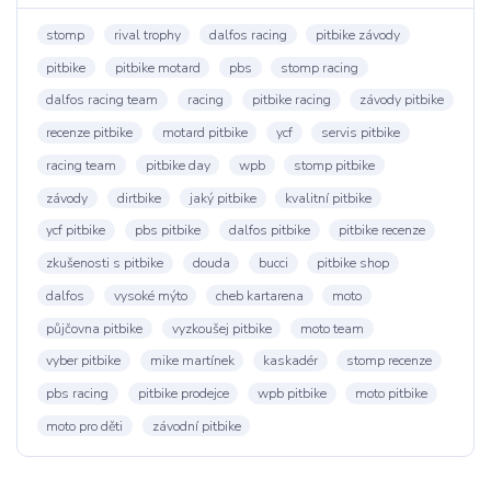
stomp
rival trophy
dalfos racing
pitbike závody
pitbike
pitbike motard
pbs
stomp racing
dalfos racing team
racing
pitbike racing
závody pitbike
recenze pitbike
motard pitbike
ycf
servis pitbike
racing team
pitbike day
wpb
stomp pitbike
závody
dirtbike
jaký pitbike
kvalitní pitbike
ycf pitbike
pbs pitbike
dalfos pitbike
pitbike recenze
zkušenosti s pitbike
douda
bucci
pitbike shop
dalfos
vysoké mýto
cheb kartarena
moto
půjčovna pitbike
vyzkoušej pitbike
moto team
vyber pitbike
mike martínek
kaskadér
stomp recenze
pbs racing
pitbike prodejce
wpb pitbike
moto pitbike
moto pro děti
závodní pitbike