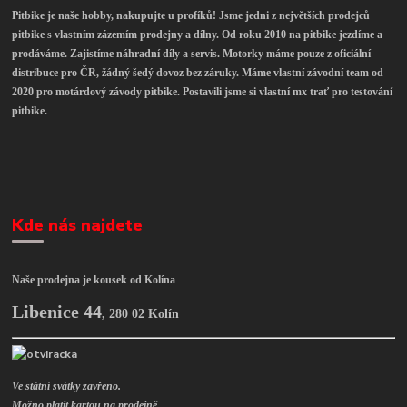
Pitbike je naše hobby, nakupujte u profíků! Jsme jedni z největších prodejců
pitbike s vlastním zázemím prodejny a dílny. Od roku 2010 na pitbike jezdíme a
prodáváme. Zajistíme náhradní díly a servis. Motorky máme pouze z oficiální
distribuce pro ČR, žádný šedý dovoz bez záruky. Máme vlastní závodní team od
2020 pro motárdový závody pitbike. Postavili jsme si vlastní mx trať pro testování
pitbike.
Kde nás najdete
Naše prodejna je kousek od Kolína
Libenice 44
,
280 02 Kolín
Ve státní svátky zavřeno.
Možno platit kartou na prodejně.