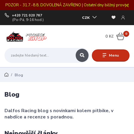
POZOR - 31.7.-8.8. DOVOLENÁ ZAVŘENO | Ostatní dny běžný provoz
+420 721 020 767
CZK
(Po-Pá, 9-16 hod.)
0
0 Kč
Menu
Blog
Blog
Dalfos Racing blog s novinkami kolem pitbike, v
nabdíce a recenze s poradnou.
Nejnovější články