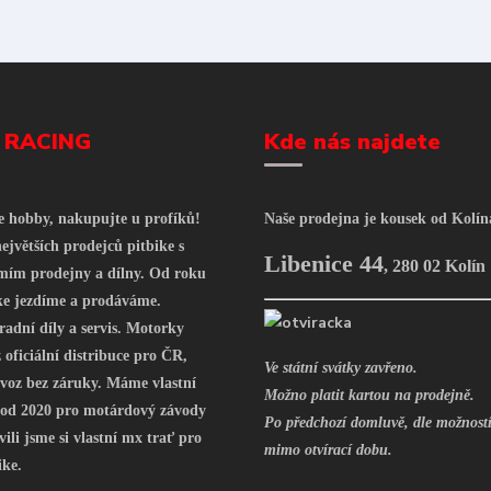
 RACING
Kde nás najdete
še hobby, nakupujte u profíků!
Naše prodejna je kousek od Kolín
ejvětších prodejců pitbike s
Libenice 44
,
280 02 Kolín
mím prodejny a dílny. Od roku
ke jezdíme a prodáváme.
radní díly a servis. Motorky
oficiální distribuce pro ČR,
Ve státní svátky zavřeno.
voz bez záruky. Máme vlastní
Možno platit kartou na prodejně.
 od 2020 pro motárdový závody
Po předchozí domluvě, dle možností
vili jsme si vlastní mx trať pro
mimo otvírací dobu.
ike.