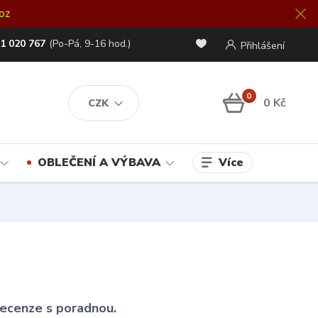
oz
1 020 767
(Po-Pá, 9-16 hod.)
Přihlášení
0
0 Kč
CZK
Více
OBLEČENÍ A VÝBAVA
 recenze s poradnou.