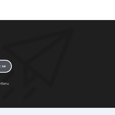
t se
tteru.