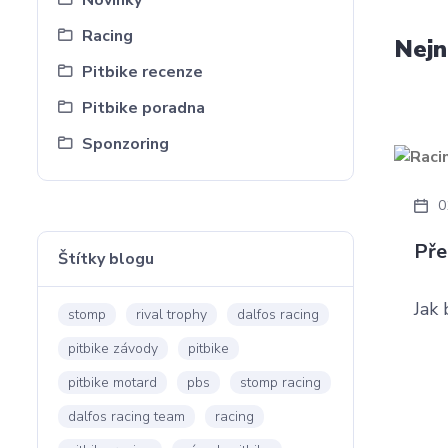
Novinky
Racing
Nejn
Pitbike recenze
Pitbike poradna
Sponzoring
0
Pře
Štítky blogu
Jak
stomp
rival trophy
dalfos racing
pitbike závody
pitbike
pitbike motard
pbs
stomp racing
dalfos racing team
racing