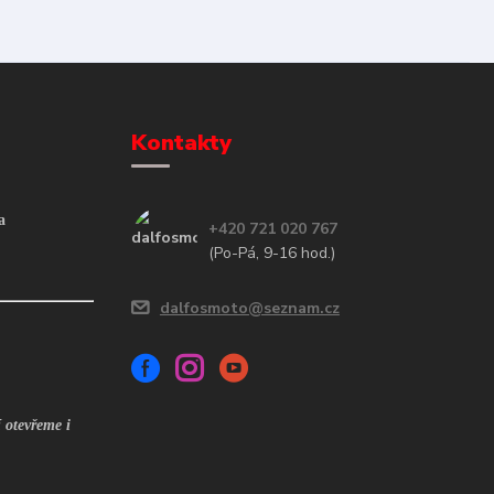
Kontakty
a
+420 721 020 767
(Po-Pá, 9-16 hod.)
dalfosmoto@seznam.cz
 otevřeme i