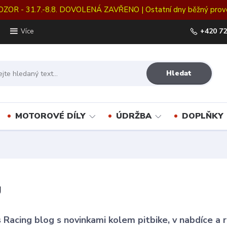
OZOR - 31.7.-8.8. DOVOLENÁ ZAVŘENO | Ostatní dny běžný prov
+420 72
Více
Hledat
MOTOROVÉ DÍLY
ÚDRŽBA
DOPLŇKY
g
 Racing blog s novinkami kolem pitbike, v nabdíce a