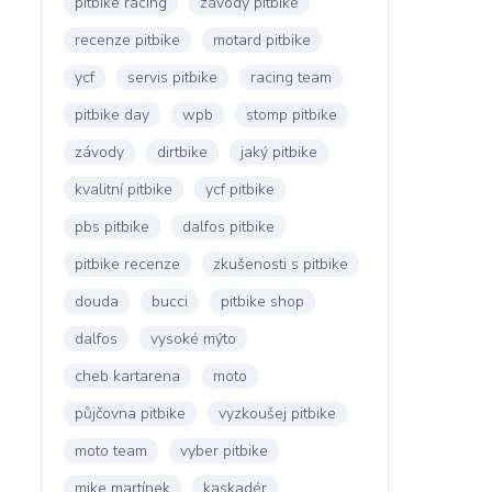
pitbike racing
závody pitbike
recenze pitbike
motard pitbike
ycf
servis pitbike
racing team
pitbike day
wpb
stomp pitbike
závody
dirtbike
jaký pitbike
kvalitní pitbike
ycf pitbike
pbs pitbike
dalfos pitbike
pitbike recenze
zkušenosti s pitbike
douda
bucci
pitbike shop
dalfos
vysoké mýto
cheb kartarena
moto
půjčovna pitbike
vyzkoušej pitbike
moto team
vyber pitbike
mike martínek
kaskadér