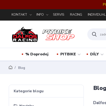
P
KONTAKT
INFO
SERVIS
RACING
INDIVIDUAL
% Doprodej
PITBIKE
DÍLY
Blog
Blo
Kategorie blogu
Dalfos