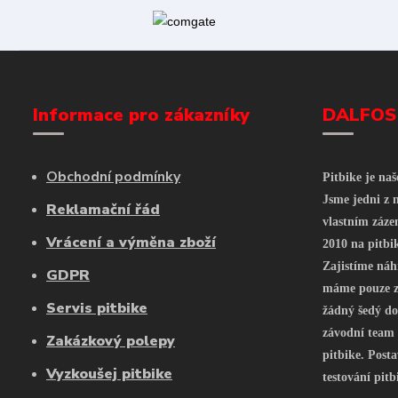
Informace pro zákazníky
DALFOS
Obchodní podmínky
Pitbike je na
Jsme jedni z n
Reklamační řád
vlastním záze
Vrácení a výměna zboží
2010 na pitbi
Zajistíme náh
GDPR
máme pouze z 
Servis pitbike
žádný šedý do
závodní team
Zakázkový polepy
pitbike. Posta
Vyzkoušej pitbike
testování pitb