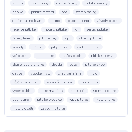
stomp
rival trophy
dalfos racing
pitbike závody
pitbike
pitbike motard
pbs
stomp racing
dalfos racing team
racing
pitbike racing
závody pitbike
recenze pitbike
motard pitbike
ycf
servis pitbike
racing team
pitbike day
wpb
stomp pitbike
závody
dirtbike
jaký pitbike
kvalitní pitbike
ycf pitbike
pbs pitbike
dalfos pitbike
pitbike recenze
zkušenosti s pitbike
douda
bucci
pitbike shop
dalfos
vysoké mýto
cheb kartarena
moto
půjčovna pitbike
vyzkoušej pitbike
moto team
vyber pitbike
mike martínek
kaskadér
stomp recenze
pbs racing
pitbike prodejce
wpb pitbike
moto pitbike
moto pro děti
závodní pitbike