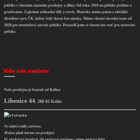
pitbike s vlastním zázemím prodejny a dílny. Od roku 2010 na pitbike jezdíme a
prodáváme. Zajistíme náhradní díly a servis. Motorky máme pouze z oficiální
distribuce pro ČR, žádný šedý dovoz bez záruky. Máme vlastní závodní team od
2020 pro motárdový závody pitbike. Postavili jsme si vlastní mx trať pro testování
pitbike.
Kde nás najdete
Naše prodejna je kousek od Kolína
Libenice 44
,
280 02 Kolín
Ve státní svátky zavřeno.
Možno platit kartou na prodejně.
Po předchozí domluvě, dle možností otevřeme i mimo otvírací dobu.