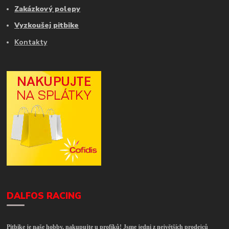
Zakázkový polepy
Vyzkoušej pitbike
Kontakty
DALFOS RACING
Pitbike je naše hobby, nakupujte u profíků! Jsme jedni z největších prodejců