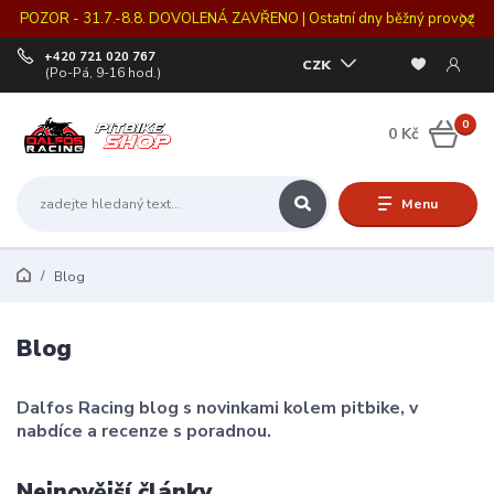
POZOR - 31.7.-8.8. DOVOLENÁ ZAVŘENO | Ostatní dny běžný provoz
+420 721 020 767
CZK
(Po-Pá, 9-16 hod.)
0
0 Kč
Menu
Blog
Blog
Dalfos Racing blog s novinkami kolem pitbike, v
nabdíce a recenze s poradnou.
Nejnovější články