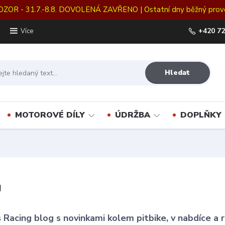
OZOR - 31.7.-8.8. DOVOLENÁ ZAVŘENO | Ostatní dny běžný prov
+420 72
Více
Hledat
MOTOROVÉ DÍLY
ÚDRŽBA
DOPLŇKY
g
 Racing blog s novinkami kolem pitbike, v nabdíce a