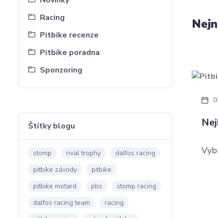
Novinky
Racing
Nejn
Pitbike recenze
Pitbike poradna
Sponzoring
0
Nej
Štítky blogu
Vybí
stomp
rival trophy
dalfos racing
pitbike závody
pitbike
pitbike motard
pbs
stomp racing
dalfos racing team
racing