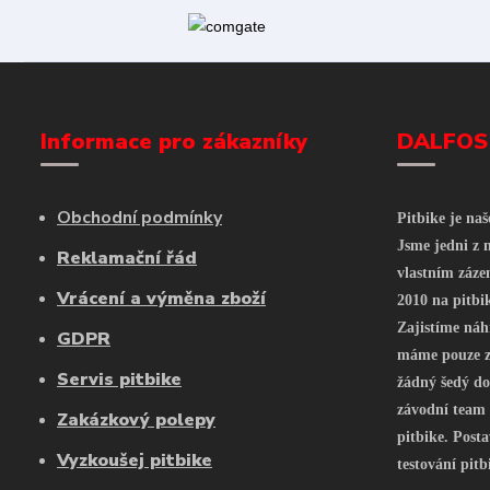
Informace pro zákazníky
DALFOS
Obchodní podmínky
Pitbike je na
Jsme jedni z n
Reklamační řád
vlastním záze
Vrácení a výměna zboží
2010 na pitbi
Zajistíme náh
GDPR
máme pouze z 
Servis pitbike
žádný šedý do
závodní team
Zakázkový polepy
pitbike. Posta
Vyzkoušej pitbike
testování pitb