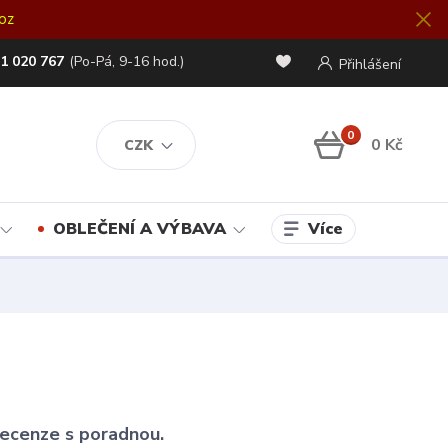
oz
1 020 767
(Po-Pá, 9-16 hod.)
Přihlášení
0
0 Kč
CZK
Více
OBLEČENÍ A VÝBAVA
 recenze s poradnou.