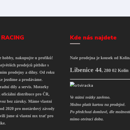
 RACING
Kde nás najdete
še hobby, nakupujte u profíků!
Naše prodejna je kousek od Kolín
ejvětších prodejců pitbike s
Libenice 44
,
280 02 Kolín
mím prodejny a dílny. Od roku
ke jezdíme a prodáváme.
radní díly a servis. Motorky
oficiální distribuce pro ČR,
Ve státní svátky zavřeno.
voz bez záruky. Máme vlastní
Možno platit kartou na prodejně.
 od 2020 pro motárdový závody
Po předchozí domluvě, dle možností
vili jsme si vlastní mx trať pro
mimo otvírací dobu.
ike.