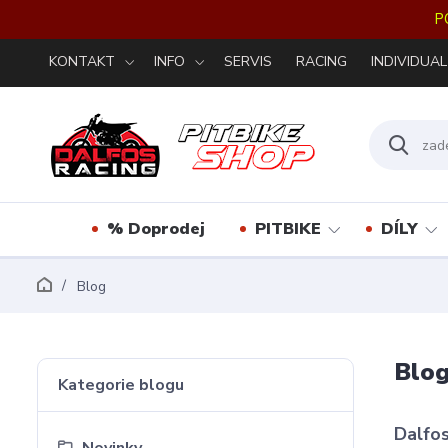
P
KONTAKT
INFO
SERVIS
RACING
INDIVIDUAL
% Doprodej
PITBIKE
DÍLY
Blog
Blo
Kategorie blogu
Dalfos