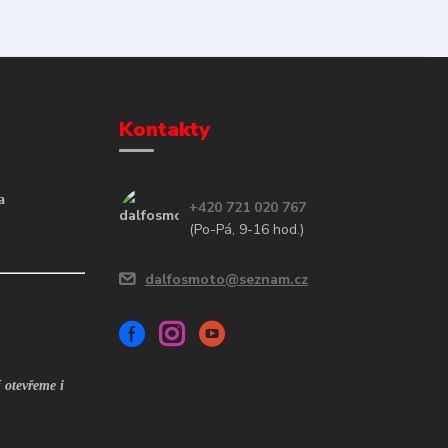
Kontakty
a
+420 721 020 767
(Po-Pá, 9-16 hod.)
dalfosmoto@seznam.cz
 otevřeme i