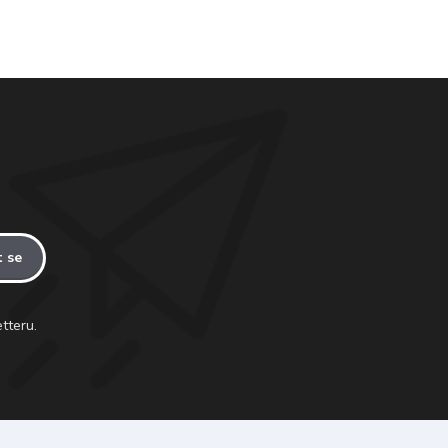
t se
tteru.