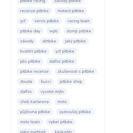
pitbike racing
závody pitbike
recenze pitbike
motard pitbike
ycf
servis pitbike
racing team
pitbike day
wpb
stomp pitbike
závody
dirtbike
jaký pitbike
kvalitní pitbike
ycf pitbike
pbs pitbike
dalfos pitbike
pitbike recenze
zkušenosti s pitbike
douda
bucci
pitbike shop
dalfos
vysoké mýto
cheb kartarena
moto
půjčovna pitbike
vyzkoušej pitbike
moto team
vyber pitbike
mike martínek
kaskadér