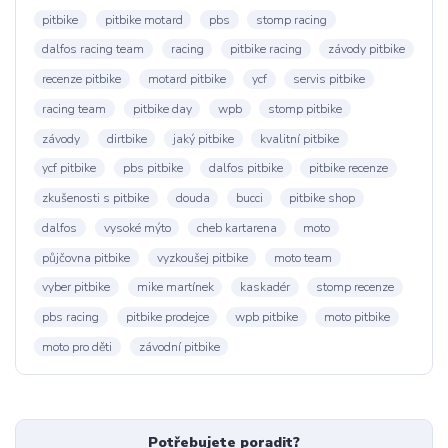
pitbike
pitbike motard
pbs
stomp racing
dalfos racing team
racing
pitbike racing
závody pitbike
recenze pitbike
motard pitbike
ycf
servis pitbike
racing team
pitbike day
wpb
stomp pitbike
závody
dirtbike
jaký pitbike
kvalitní pitbike
ycf pitbike
pbs pitbike
dalfos pitbike
pitbike recenze
zkušenosti s pitbike
douda
bucci
pitbike shop
dalfos
vysoké mýto
cheb kartarena
moto
půjčovna pitbike
vyzkoušej pitbike
moto team
vyber pitbike
mike martínek
kaskadér
stomp recenze
pbs racing
pitbike prodejce
wpb pitbike
moto pitbike
moto pro děti
závodní pitbike
Potřebujete poradit?