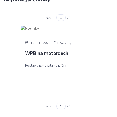
strana
z 1
19
11
2020
Novinky
WPB na motárdech
Postavili jsme pita na přání
strana
z 1