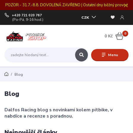
POZOR - 31.7.-8.8. DOVOLENÁ ZAVŘENO | Ostatní dny běžný provoz
+420 721 020 767
CZK
(Po-Pá, 9-16 hod.)
0
0 Kč
Menu
Blog
Blog
Dalfos Racing blog s novinkami kolem pitbike, v
nabdíce a recenze s poradnou.
Nejnovější články