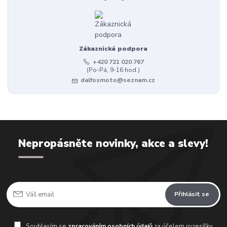
Zákaznická podpora
+420 721 020 767
(Po-Pá, 9-16 hod.)
dalfosmoto@seznam.cz
Nepropásněte novinky, akce a slevy!
Přihlásit se
Souhlasím se
zpracováním osobních údajů
za účelem rozesílky