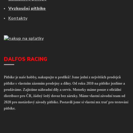
Vyzkoušej pitbike
Kontakty
DALFOS RACING
Pitbike je naše hobby, nakupujte u profíků! Jsme jedni z největších prodejců
pitbike s vlastním zázemím prodejny a dílny. Od roku 2010 na pitbike jezdíme a
prodáváme. Zajistíme náhradní díly a servis. Motorky máme pouze z oficiální
distribuce pro ČR, žádný šedý dovoz bez záruky. Máme vlastní závodní team od
2020 pro motárdový závody pitbike. Postavili jsme si vlastní mx trať pro testování
pitbike.