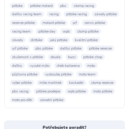
pitbike
pitbike motard
pbs
stomp racing
dalfos racing team
racing
pitbike racing
závody pitbike
recenze pitbike
motard pitbike
ycf
servis pitbike
racing team
pitbike day
wpb
stomp pitbike
závody
dirtbike
jaký pitbike
kvalitní pitbike
ycf pitbike
pbs pitbike
dalfos pitbike
pitbike recenze
zkušenosti s pitbike
douda
bucci
pitbike shop
dalfos
vysoké mýto
cheb kartarena
moto
půjčovna pitbike
vyzkoušej pitbike
moto team
vyber pitbike
mike martínek
kaskadér
stomp recenze
pbs racing
pitbike prodejce
wpb pitbike
moto pitbike
moto pro děti
závodní pitbike
Potřebujete poradit?