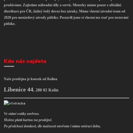
prodáváme. Zajistíme náhradní díly a servis. Motorky máme pouze z oficiální
distribuce pro ČR, žádný šedý dovoz bez záruky. Máme vlastní závodní team od
2020 pro motárdový závody pitbike. Postavili jsme si vlastní mx trať pro testování
pitbike.
Kde nás najdete
Naše prodejna je kousek od Kolína
Libenice 44
,
280 02 Kolín
Ve státní svátky zavřeno.
Možno platit kartou na prodejně.
Po předchozí domluvě, dle možností otevřeme i mimo otvírací dobu.