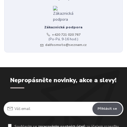
Zákaznická podpora
+420 721 020 767
(Po-Pá, 9-16 hod.)
dalfosmoto@seznam.cz
Nepropásněte novinky, akce a slevy!
Přihlásit se
Souhlasím se
zpracováním osobních údajů
za účelem rozesílky