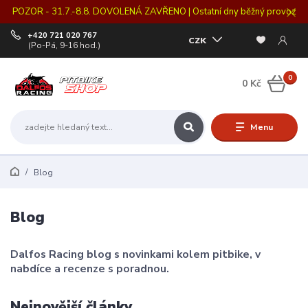
POZOR - 31.7.-8.8. DOVOLENÁ ZAVŘENO | Ostatní dny běžný provoz
+420 721 020 767
CZK
(Po-Pá, 9-16 hod.)
0
0 Kč
Menu
Blog
Blog
Dalfos Racing blog s novinkami kolem pitbike, v
nabdíce a recenze s poradnou.
Nejnovější články