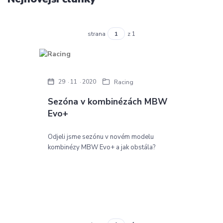
strana
z 1
29
11
2020
Racing
Sezóna v kombinézách MBW
Evo+
Odjeli jsme sezónu v novém modelu
kombinézy MBW Evo+ a jak obstála?