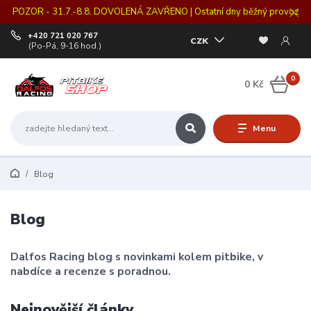
POZOR - 31.7.-8.8. DOVOLENÁ ZAVŘENO | Ostatní dny běžný provoz
+420 721 020 767
CZK
(Po-Pá, 9-16 hod.)
0
0 Kč
Menu
Blog
Blog
Dalfos Racing blog s novinkami kolem pitbike, v
nabdíce a recenze s poradnou.
Nejnovější články