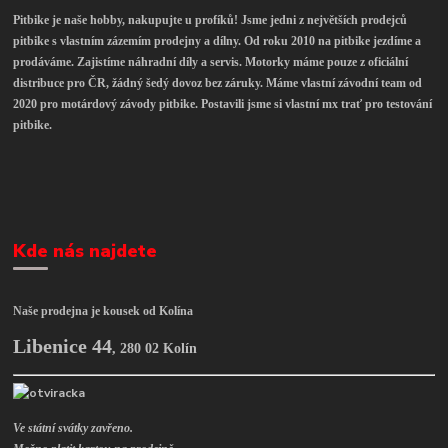
Pitbike je naše hobby, nakupujte u profíků! Jsme jedni z největších prodejců
pitbike s vlastním zázemím prodejny a dílny. Od roku 2010 na pitbike jezdíme a
prodáváme. Zajistíme náhradní díly a servis. Motorky máme pouze z oficiální
distribuce pro ČR, žádný šedý dovoz bez záruky. Máme vlastní závodní team od
2020 pro motárdový závody pitbike. Postavili jsme si vlastní mx trať pro testování
pitbike.
Kde nás najdete
Naše prodejna je kousek od Kolína
Libenice 44
,
280 02 Kolín
Ve státní svátky zavřeno.