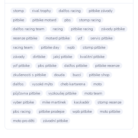
stomp
rival trophy
dalfos racing
pitbike závody
pitbike
pitbike motard
pbs
stomp racing
dalfos racing team
racing
pitbike racing
závody pitbike
recenze pitbike
motard pitbike
ycf
servis pitbike
racing team
pitbike day
wpb
stomp pitbike
závody
dirtbike
jaký pitbike
kvalitní pitbike
ycf pitbike
pbs pitbike
dalfos pitbike
pitbike recenze
zkušenosti s pitbike
douda
bucci
pitbike shop
dalfos
vysoké mýto
cheb kartarena
moto
půjčovna pitbike
vyzkoušej pitbike
moto team
vyber pitbike
mike martínek
kaskadér
stomp recenze
pbs racing
pitbike prodejce
wpb pitbike
moto pitbike
moto pro děti
závodní pitbike