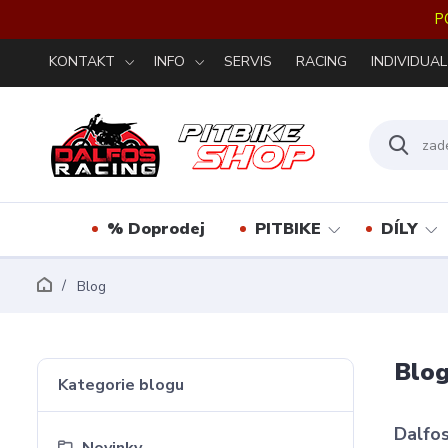
P
KONTAKT
INFO
SERVIS
RACING
INDIVIDUAL
% Doprodej
PITBIKE
DÍLY
Blog
Blo
Kategorie blogu
Dalfos