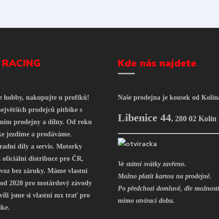
 RACING
Kde nás najdete
še hobby, nakupujte u profíků!
Naše prodejna je kousek od Kolín
ejvětších prodejců pitbike s
Libenice 44
,
280 02 Kolín
mím prodejny a dílny. Od roku
ke jezdíme a prodáváme.
radní díly a servis. Motorky
oficiální distribuce pro ČR,
Ve státní svátky zavřeno.
voz bez záruky. Máme vlastní
Možno platit kartou na prodejně.
 od 2020 pro motárdový závody
Po předchozí domluvě, dle možností
vili jsme si vlastní mx trať pro
mimo otvírací dobu.
ike.