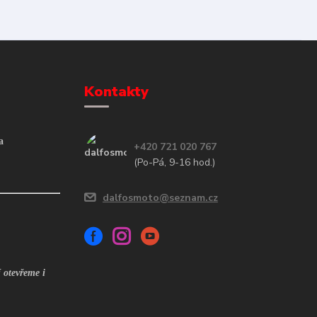
Kontakty
a
+420 721 020 767
(Po-Pá, 9-16 hod.)
dalfosmoto@seznam.cz
 otevřeme i