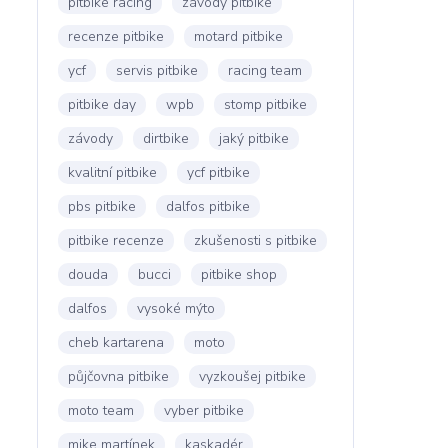
pitbike racing
závody pitbike
recenze pitbike
motard pitbike
ycf
servis pitbike
racing team
pitbike day
wpb
stomp pitbike
závody
dirtbike
jaký pitbike
kvalitní pitbike
ycf pitbike
pbs pitbike
dalfos pitbike
pitbike recenze
zkušenosti s pitbike
douda
bucci
pitbike shop
dalfos
vysoké mýto
cheb kartarena
moto
půjčovna pitbike
vyzkoušej pitbike
moto team
vyber pitbike
mike martínek
kaskadér