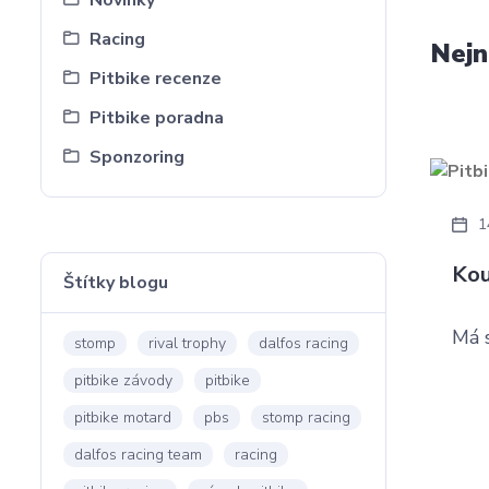
Novinky
Racing
Nejn
Pitbike recenze
Pitbike poradna
Sponzoring
1
Kou
Štítky blogu
Má 
stomp
rival trophy
dalfos racing
pitbike závody
pitbike
pitbike motard
pbs
stomp racing
dalfos racing team
racing