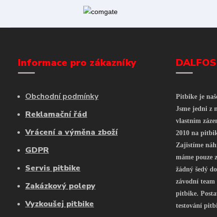
Informace pro zákazníky
DALFOS
Obchodní podmínky
Pitbike je na
Jsme jedni z n
Reklamační řád
vlastním záze
Vrácení a výměna zboží
2010 na pitbi
Zajistíme náh
GDPR
máme pouze z 
Servis pitbike
žádný šedý do
závodní team
Zakázkový polepy
pitbike. Posta
Vyzkoušej pitbike
testování pitb