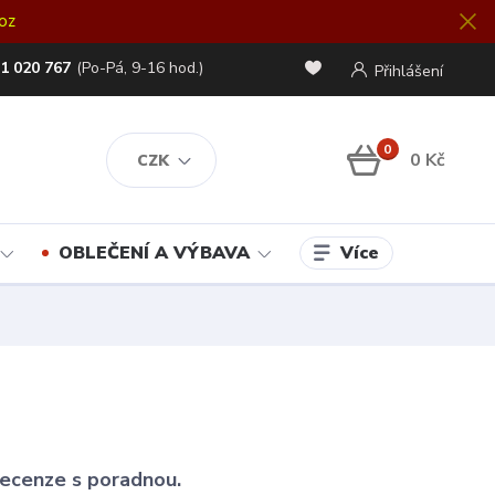
oz
1 020 767
(Po-Pá, 9-16 hod.)
Přihlášení
0
0 Kč
CZK
Více
OBLEČENÍ A VÝBAVA
 recenze s poradnou.