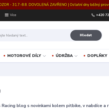
OZOR - 31.7.-8.8. DOVOLENÁ ZAVŘENO | Ostatní dny běžný prov
+420 72
Více
Hledat
MOTOROVÉ DÍLY
ÚDRŽBA
DOPLŇKY
g
 Racing blog s novinkami kolem pitbike, v nabdíce a