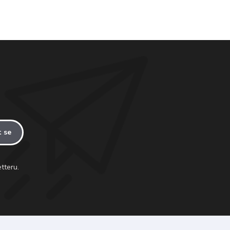
t se
tteru.