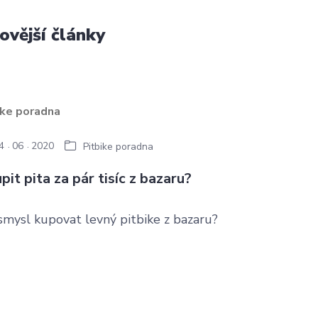
ovější články
4
06
2020
Pitbike poradna
pit pita za pár tisíc z bazaru?
smysl kupovat levný pitbike z bazaru?