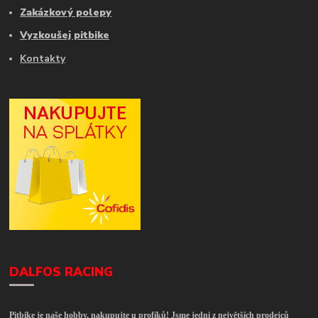
Zakázkový polepy
Vyzkoušej pitbike
Kontakty
DALFOS RACING
Pitbike je naše hobby, nakupujte u profíků! Jsme jedni z největších prodejců