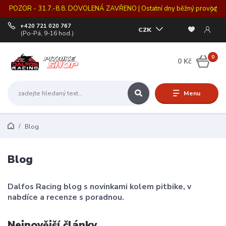
POZOR - 31.7.-8.8. DOVOLENÁ ZAVŘENO | Ostatní dny běžný provoz
+420 721 020 767
CZK
(Po-Pá, 9-16 hod.)
0
0 Kč
Menu
Blog
Blog
Dalfos Racing blog s novinkami kolem pitbike, v
nabdíce a recenze s poradnou.
Nejnovější články