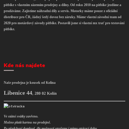
pitbike s vlastním zázemím prodejny a dílny. Od roku 2010 na pitbike jezdíme a
prodáváme. Zajistíme náhradní díly a servis. Motorky máme pouze z oficiální
distribuce pro ČR, žádný šedý dovoz bez záruky. Máme vlastní závodní team od
2020 pro motárdový závody pitbike. Postavili jsme si vlastní mx trať pro testování
pitbike.
Kde nás najdete
Naše prodejna je kousek od Kolína
Libenice 44
,
280 02 Kolín
Ve státní svátky zavřeno.
Možno platit kartou na prodejně.
Po předchozí domluvě, dle možností otevřeme i mimo otvírací dobu.