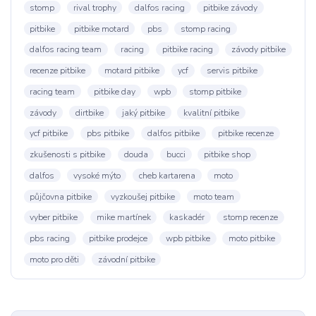
stomp
rival trophy
dalfos racing
pitbike závody
pitbike
pitbike motard
pbs
stomp racing
dalfos racing team
racing
pitbike racing
závody pitbike
recenze pitbike
motard pitbike
ycf
servis pitbike
racing team
pitbike day
wpb
stomp pitbike
závody
dirtbike
jaký pitbike
kvalitní pitbike
ycf pitbike
pbs pitbike
dalfos pitbike
pitbike recenze
zkušenosti s pitbike
douda
bucci
pitbike shop
dalfos
vysoké mýto
cheb kartarena
moto
půjčovna pitbike
vyzkoušej pitbike
moto team
vyber pitbike
mike martínek
kaskadér
stomp recenze
pbs racing
pitbike prodejce
wpb pitbike
moto pitbike
moto pro děti
závodní pitbike