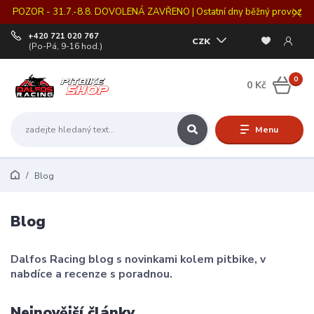
POZOR - 31.7.-8.8. DOVOLENÁ ZAVŘENO | Ostatní dny běžný provoz
+420 721 020 767
CZK
(Po-Pá, 9-16 hod.)
0
0 Kč
Menu
Blog
Blog
Dalfos Racing blog s novinkami kolem pitbike, v
nabdíce a recenze s poradnou.
Nejnovější články