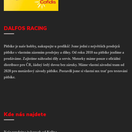
DALFOS RACING
Pitbike je naše hobby, nakupujte u profíků! Jsme jedni z největších prodejců
pitbike s vlastním zázemím prodejny a dílny. Od roku 2010 na pitbike jezdíme a
prodáváme. Zajistíme náhradní díly a servis. Motorky máme pouze z oficiální
distribuce pro ČR, žádný šedý dovoz bez záruky. Máme vlastní závodní team od
2020 pro motárdový závody pitbike. Postavili jsme si vlastní mx trať pro testování
pitbike.
Kde nás najdete