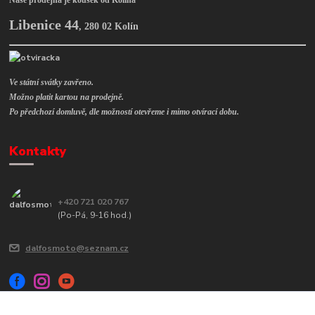
Naše prodejna je kousek od Kolína
Libenice 44
,
280 02 Kolín
Ve státní svátky zavřeno.
Možno platit kartou na prodejně.
Po předchozí domluvě, dle možností otevřeme i mimo otvírací dobu.
Kontakty
+420 721 020 767
(Po-Pá, 9-16 hod.)
dalfosmoto@seznam.cz