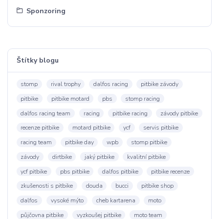
Sponzoring
Štítky blogu
stomp
rival trophy
dalfos racing
pitbike závody
pitbike
pitbike motard
pbs
stomp racing
dalfos racing team
racing
pitbike racing
závody pitbike
recenze pitbike
motard pitbike
ycf
servis pitbike
racing team
pitbike day
wpb
stomp pitbike
závody
dirtbike
jaký pitbike
kvalitní pitbike
ycf pitbike
pbs pitbike
dalfos pitbike
pitbike recenze
zkušenosti s pitbike
douda
bucci
pitbike shop
dalfos
vysoké mýto
cheb kartarena
moto
půjčovna pitbike
vyzkoušej pitbike
moto team