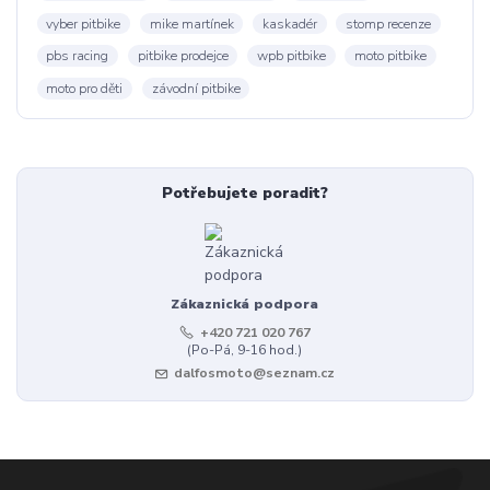
vyber pitbike
mike martínek
kaskadér
stomp recenze
pbs racing
pitbike prodejce
wpb pitbike
moto pitbike
moto pro děti
závodní pitbike
Potřebujete poradit?
Zákaznická podpora
+420 721 020 767
(Po-Pá, 9-16 hod.)
dalfosmoto@seznam.cz