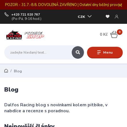
POZOR - 31.7.-8.8. DOVOLENÁ ZAVŘENO | Ostatní dny běžný provoz
+420 721 020 767
CZK
(Po-Pá, 9-16 hod.)
0
0 Kč
Menu
Blog
Blog
Dalfos Racing blog s novinkami kolem pitbike, v
nabdíce a recenze s poradnou.
Nejnovější články