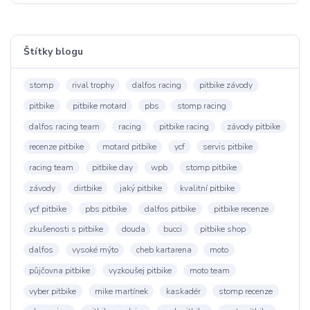
Štítky blogu
stomp
rival trophy
dalfos racing
pitbike závody
pitbike
pitbike motard
pbs
stomp racing
dalfos racing team
racing
pitbike racing
závody pitbike
recenze pitbike
motard pitbike
ycf
servis pitbike
racing team
pitbike day
wpb
stomp pitbike
závody
dirtbike
jaký pitbike
kvalitní pitbike
ycf pitbike
pbs pitbike
dalfos pitbike
pitbike recenze
zkušenosti s pitbike
douda
bucci
pitbike shop
dalfos
vysoké mýto
cheb kartarena
moto
půjčovna pitbike
vyzkoušej pitbike
moto team
vyber pitbike
mike martínek
kaskadér
stomp recenze