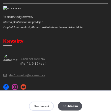
Ve státní svátky zavřeno.
Možno platit kartou na prodejně.
Po předchozí domluvě, dle možností otevřeme i mimo otvírací dobu.
Kontakty
+420 721 020 767
(Po-Pá, 9-16 hod.)
dalfosmoto@seznam.cz
Souhlasím
Nastavení
Veškerý obsah tohoto webu je chráněn autorským zákonem č. 121/2000