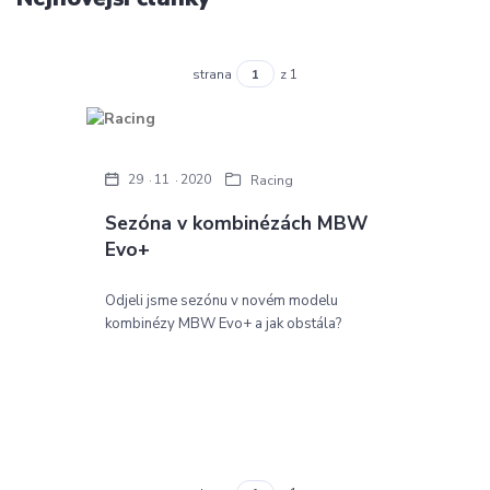
strana
z 1
29
11
2020
Racing
Sezóna v kombinézách MBW
Evo+
Odjeli jsme sezónu v novém modelu
kombinézy MBW Evo+ a jak obstála?