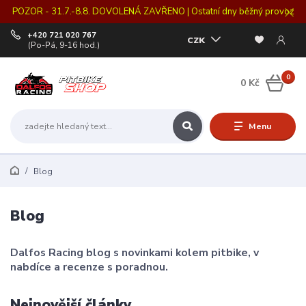
POZOR - 31.7.-8.8. DOVOLENÁ ZAVŘENO | Ostatní dny běžný provoz
+420 721 020 767
CZK
(Po-Pá, 9-16 hod.)
0
0 Kč
Menu
Blog
Blog
Dalfos Racing blog s novinkami kolem pitbike, v
nabdíce a recenze s poradnou.
Nejnovější články