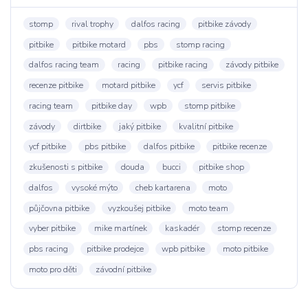
stomp
rival trophy
dalfos racing
pitbike závody
pitbike
pitbike motard
pbs
stomp racing
dalfos racing team
racing
pitbike racing
závody pitbike
recenze pitbike
motard pitbike
ycf
servis pitbike
racing team
pitbike day
wpb
stomp pitbike
závody
dirtbike
jaký pitbike
kvalitní pitbike
ycf pitbike
pbs pitbike
dalfos pitbike
pitbike recenze
zkušenosti s pitbike
douda
bucci
pitbike shop
dalfos
vysoké mýto
cheb kartarena
moto
půjčovna pitbike
vyzkoušej pitbike
moto team
vyber pitbike
mike martínek
kaskadér
stomp recenze
pbs racing
pitbike prodejce
wpb pitbike
moto pitbike
moto pro děti
závodní pitbike