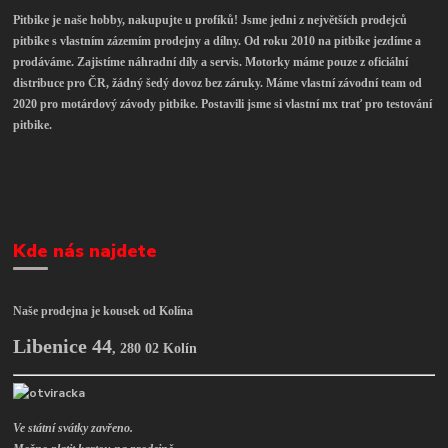
Pitbike je naše hobby, nakupujte u profíků! Jsme jedni z největších prodejců
pitbike s vlastním zázemím prodejny a dílny. Od roku 2010 na pitbike jezdíme a
prodáváme. Zajistíme náhradní díly a servis. Motorky máme pouze z oficiální
distribuce pro ČR, žádný šedý dovoz bez záruky. Máme vlastní závodní team od
2020 pro motárdový závody pitbike. Postavili jsme si vlastní mx trať pro testování
pitbike.
Kde nás najdete
Naše prodejna je kousek od Kolína
Libenice 44
,
280 02 Kolín
Ve státní svátky zavřeno.