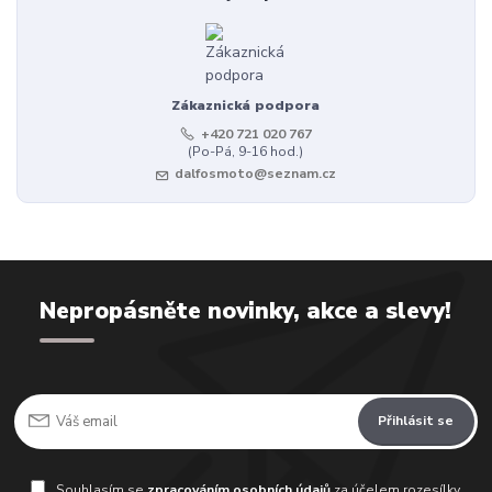
Zákaznická podpora
+420 721 020 767
(Po-Pá, 9-16 hod.)
dalfosmoto@seznam.cz
Nepropásněte novinky, akce a slevy!
Přihlásit se
Souhlasím se
zpracováním osobních údajů
za účelem rozesílky