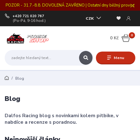
POZOR - 31.7.-8.8. DOVOLENÁ ZAVŘENO | Ostatní dny běžný provoz
+420 721 020 767
CZK
(Po-Pá, 9-16 hod.)
0
0 Kč
Menu
Blog
Blog
Dalfos Racing blog s novinkami kolem pitbike, v
nabdíce a recenze s poradnou.
Nejnovější články