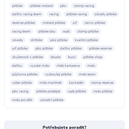
pitbike
pitbike motard
pbs
stomp racing
dalfos racing team
racing
pitbike racing
závody pitbike
recenze pitbike
motard pitbike
ycf
servis pitbike
racing team
pitbike day
wpb
stomp pitbike
závody
dirtbike
jaký pitbike
kvalitní pitbike
ycf pitbike
pbs pitbike
dalfos pitbike
pitbike recenze
zkušenosti s pitbike
douda
bucci
pitbike shop
dalfos
vysoké mýto
cheb kartarena
moto
půjčovna pitbike
vyzkoušej pitbike
moto team
vyber pitbike
mike martínek
kaskadér
stomp recenze
pbs racing
pitbike prodejce
wpb pitbike
moto pitbike
moto pro děti
závodní pitbike
Potřebujete poradit?