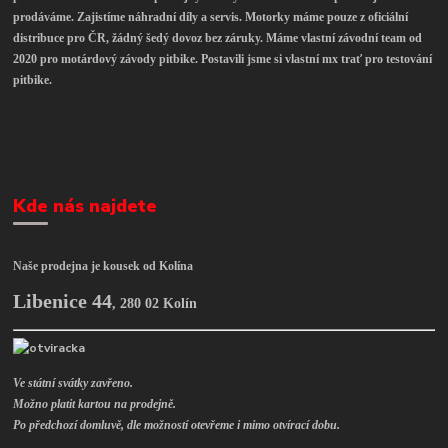
prodáváme. Zajistíme náhradní díly a servis. Motorky máme pouze z oficiální
distribuce pro ČR, žádný šedý dovoz bez záruky. Máme vlastní závodní team od
2020 pro motárdový závody pitbike. Postavili jsme si vlastní mx trať pro testování
pitbike.
Kde nás najdete
Naše prodejna je kousek od Kolína
Libenice 44
,
280 02 Kolín
Ve státní svátky zavřeno.
Možno platit kartou na prodejně.
Po předchozí domluvě, dle možností otevřeme i mimo otvírací dobu.