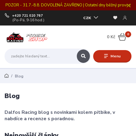
POZOR - 31.7.-8.8. DOVOLENÁ ZAVŘENO | Ostatní dny běžný provoz
+420 721 020 767
CZK
(Po-Pá, 9-16 hod.)
0
0 Kč
Menu
Blog
Blog
Dalfos Racing blog s novinkami kolem pitbike, v
nabdíce a recenze s poradnou.
Nejnovější články