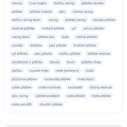
stomp
rival trophy
dalfos racing
pitbike závody
pitbike
pitbike motard
pbs
stomp racing
dalfos racing team
racing
pitbike racing
závody pitbike
recenze pitbike
motard pitbike
ycf
servis pitbike
racing team
pitbike day
wpb
stomp pitbike
závody
dirtbike
jaký pitbike
kvalitní pitbike
ycf pitbike
pbs pitbike
dalfos pitbike
pitbike recenze
zkušenosti s pitbike
douda
bucci
pitbike shop
dalfos
vysoké mýto
cheb kartarena
moto
půjčovna pitbike
vyzkoušej pitbike
moto team
vyber pitbike
mike martínek
kaskadér
stomp recenze
pbs racing
pitbike prodejce
wpb pitbike
moto pitbike
moto pro děti
závodní pitbike