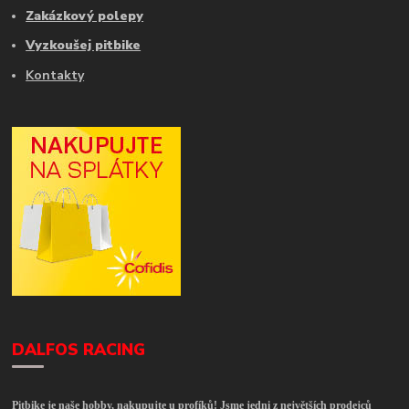
Zakázkový polepy
Vyzkoušej pitbike
Kontakty
DALFOS RACING
Pitbike je naše hobby, nakupujte u profíků! Jsme jedni z největších prodejců