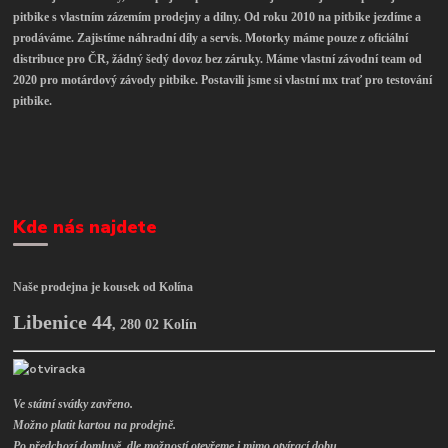
pitbike s vlastním zázemím prodejny a dílny. Od roku 2010 na pitbike jezdíme a
prodáváme. Zajistíme náhradní díly a servis. Motorky máme pouze z oficiální
distribuce pro ČR, žádný šedý dovoz bez záruky. Máme vlastní závodní team od
2020 pro motárdový závody pitbike. Postavili jsme si vlastní mx trať pro testování
pitbike.
Kde nás najdete
Naše prodejna je kousek od Kolína
Libenice 44
,
280 02 Kolín
Ve státní svátky zavřeno.
Možno platit kartou na prodejně.
Po předchozí domluvě, dle možností otevřeme i mimo otvírací dobu.