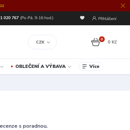
oz
1 020 767
(Po-Pá, 9-16 hod.)
Přihlášení
0
0 Kč
CZK
Více
OBLEČENÍ A VÝBAVA
 recenze s poradnou.