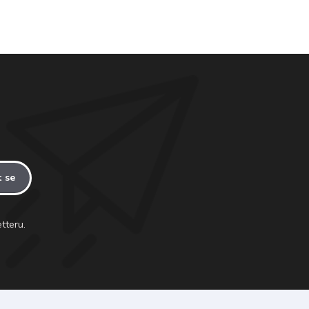
t se
tteru.