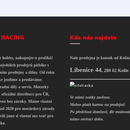
 RACING
Kde nás najdete
še hobby, nakupujte u profíků!
Naše prodejna je kousek od Kolín
ejvětších prodejců pitbike s
Libenice 44
,
280 02 Kolín
mím prodejny a dílny. Od roku
ke jezdíme a prodáváme.
radní díly a servis. Motorky
oficiální distribuce pro ČR,
Ve státní svátky zavřeno.
voz bez záruky. Máme vlastní
Možno platit kartou na prodejně.
 od 2020 pro motárdový závody
Po předchozí domluvě, dle možností
vili jsme si vlastní mx trať pro
mimo otvírací dobu.
ike.