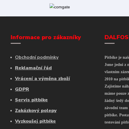
Informace pro zákazníky
DALFOS
Obchodní podmínky
Pitbike je na
Jsme jedni z n
Reklamační řád
vlastním záze
Vrácení a výměna zboží
2010 na pitbi
Zajistíme náh
GDPR
máme pouze z 
Servis pitbike
žádný šedý do
závodní team
Zakázkový polepy
pitbike. Posta
Vyzkoušej pitbike
testování pitb