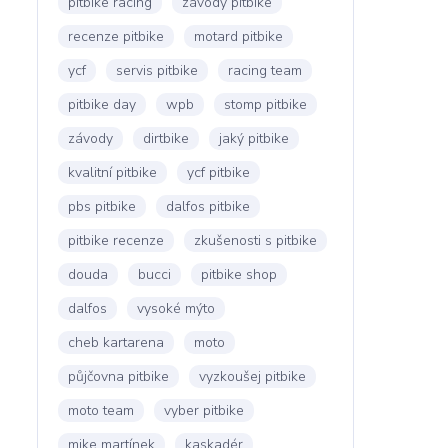
pitbike racing
závody pitbike
recenze pitbike
motard pitbike
ycf
servis pitbike
racing team
pitbike day
wpb
stomp pitbike
závody
dirtbike
jaký pitbike
kvalitní pitbike
ycf pitbike
pbs pitbike
dalfos pitbike
pitbike recenze
zkušenosti s pitbike
douda
bucci
pitbike shop
dalfos
vysoké mýto
cheb kartarena
moto
půjčovna pitbike
vyzkoušej pitbike
moto team
vyber pitbike
mike martínek
kaskadér