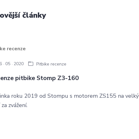
ovější články
6
05
2020
Pitbike recenze
enze pitbike Stomp Z3-160
inka roku 2019 od Stompu s motorem ZS155 na velký
í za zvážení.