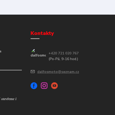
Kontakty
a
+420 721 020 767
(Po-Pá, 9-16 hod.)
dalfosmoto@seznam.cz
 otevřeme i