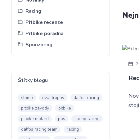
Novinky
Racing
Nejn
Pitbike recenze
Pitbike poradna
Sponzoring
2
Rec
Štítky blogu
Nov
stomp
rival trophy
dalfos racing
stoj
pitbike závody
pitbike
pitbike motard
pbs
stomp racing
dalfos racing team
racing