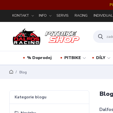
P
KONTAKT
INFO
SERVIS
RACING
INDIVIDUAL
% Doprodej
PITBIKE
DÍLY
Blog
Blo
Kategorie blogu
Dalfos