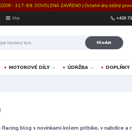
OZOR - 31.7.-8.8. DOVOLENÁ ZAVŘENO | Ostatní dny běžný prov
+420 72
Více
Hledat
MOTOROVÉ DÍLY
ÚDRŽBA
DOPLŇKY
g
 Racing blog s novinkami kolem pitbike, v nabdíce a