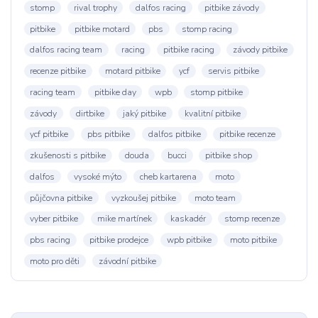
stomp
rival trophy
dalfos racing
pitbike závody
pitbike
pitbike motard
pbs
stomp racing
dalfos racing team
racing
pitbike racing
závody pitbike
recenze pitbike
motard pitbike
ycf
servis pitbike
racing team
pitbike day
wpb
stomp pitbike
závody
dirtbike
jaký pitbike
kvalitní pitbike
ycf pitbike
pbs pitbike
dalfos pitbike
pitbike recenze
zkušenosti s pitbike
douda
bucci
pitbike shop
dalfos
vysoké mýto
cheb kartarena
moto
půjčovna pitbike
vyzkoušej pitbike
moto team
vyber pitbike
mike martínek
kaskadér
stomp recenze
pbs racing
pitbike prodejce
wpb pitbike
moto pitbike
moto pro děti
závodní pitbike