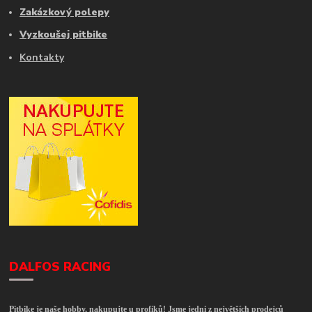
Zakázkový polepy
Vyzkoušej pitbike
Kontakty
DALFOS RACING
Pitbike je naše hobby, nakupujte u profíků! Jsme jedni z největších prodejců