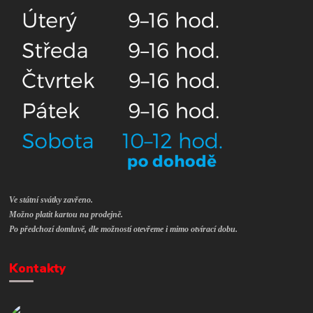
Ve státní svátky zavřeno.
Možno platit kartou na prodejně.
Po předchozí domluvě, dle možností otevřeme i mimo otvírací dobu.
Kontakty