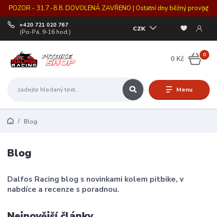
POZOR - 31.7.-8.8. DOVOLENÁ ZAVŘENO | Ostatní dny běžný provoz
+420 721 020 767
CZK
(Po-Pá, 9-16 hod.)
0
0 Kč
Menu
Blog
Blog
Dalfos Racing blog s novinkami kolem pitbike, v
nabdíce a recenze s poradnou.
Nejnovější články