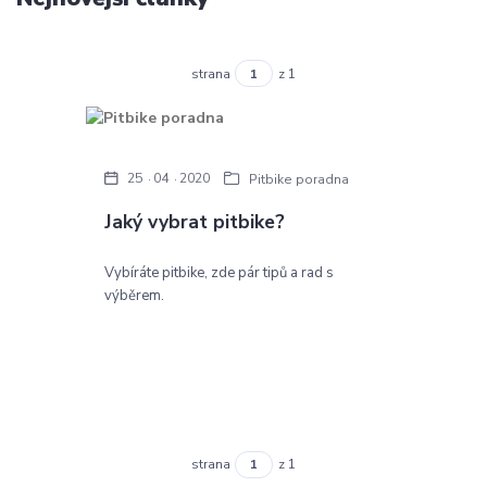
strana
z 1
25
04
2020
Pitbike poradna
Jaký vybrat pitbike?
Vybíráte pitbike, zde pár tipů a rad s
výběrem.
strana
z 1