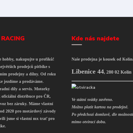
 RACING
Kde nás najdete
še hobby, nakupujte u profíků!
Naše prodejna je kousek od Kolín
ejvětších prodejců pitbike s
Libenice 44
,
280 02 Kolín
mím prodejny a dílny. Od roku
ke jezdíme a prodáváme.
radní díly a servis. Motorky
oficiální distribuce pro ČR,
Ve státní svátky zavřeno.
voz bez záruky. Máme vlastní
Možno platit kartou na prodejně.
 od 2020 pro motárdový závody
Po předchozí domluvě, dle možností
vili jsme si vlastní mx trať pro
mimo otvírací dobu.
ike.