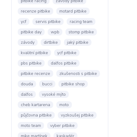
pitbike racing
závody pitbike
recenze pitbike
motard pitbike
ycf
servis pitbike
racing team
pitbike day
wpb
stomp pitbike
závody
dirtbike
jaký pitbike
kvalitní pitbike
ycf pitbike
pbs pitbike
dalfos pitbike
pitbike recenze
zkušenosti s pitbike
douda
bucci
pitbike shop
dalfos
vysoké mýto
cheb kartarena
moto
půjčovna pitbike
vyzkoušej pitbike
moto team
vyber pitbike
mike martínek
kaskadér