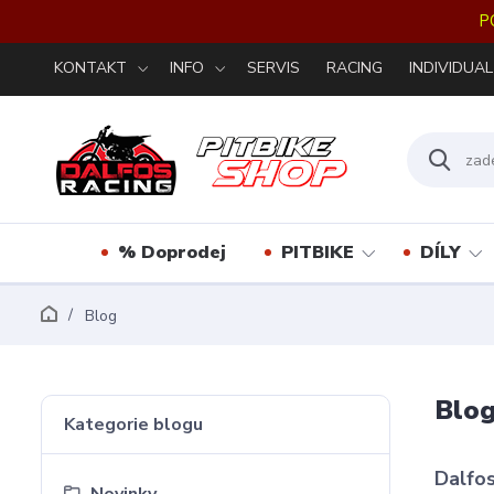
P
KONTAKT
INFO
SERVIS
RACING
INDIVIDUAL
% Doprodej
PITBIKE
DÍLY
Blog
Blo
Kategorie blogu
Dalfos