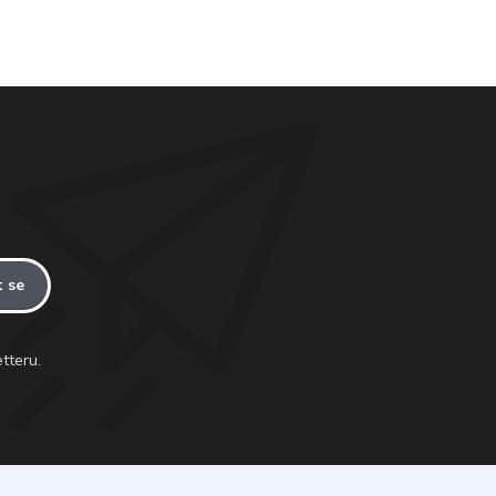
t se
tteru.