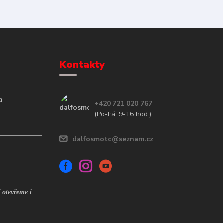
Kontakty
a
+420 721 020 767
(Po-Pá, 9-16 hod.)
dalfosmoto@seznam.cz
 otevřeme i