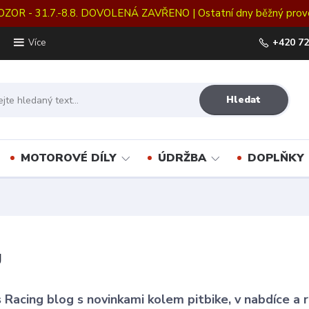
OZOR - 31.7.-8.8. DOVOLENÁ ZAVŘENO | Ostatní dny běžný prov
+420 72
Více
Hledat
MOTOROVÉ DÍLY
ÚDRŽBA
DOPLŇKY
g
 Racing blog s novinkami kolem pitbike, v nabdíce a