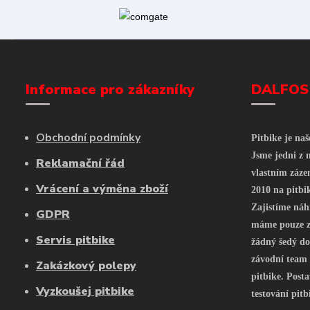
Informace pro zákazníky
DALFOS
Obchodní podmínky
Pitbike je na
Jsme jedni z n
Reklamační řád
vlastním záze
Vrácení a výměna zboží
2010 na pitbi
Zajistíme náh
GDPR
máme pouze z 
Servis pitbike
žádný šedý do
závodní team
Zakázkový polepy
pitbike. Posta
Vyzkoušej pitbike
testování pitb