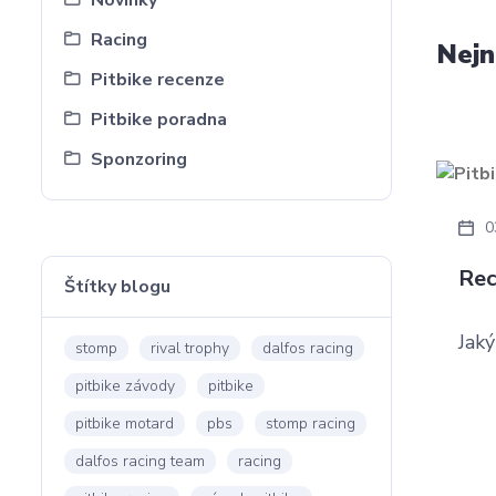
Novinky
Racing
Nejn
Pitbike recenze
Pitbike poradna
Sponzoring
0
Rec
Štítky blogu
Jak
stomp
rival trophy
dalfos racing
pitbike závody
pitbike
pitbike motard
pbs
stomp racing
dalfos racing team
racing